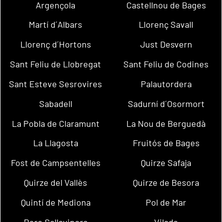
Argençola
Castellnou de Bages
Martí d´Albars
Llorenç Savall
Llorenç d´Hortons
Just Desvern
Sant Feliu de Llobregat
Sant Feliu de Codines
Sant Esteve Sesrovires
Palautordera
Sabadell
Sadurní d´Osormort
La Pobla de Claramunt
La Nou de Berguedà
La Llagosta
Fruitós de Bages
Fost de Campsentelles
Quirze Safaja
Quirze del Vallès
Quirze de Besora
Quintí de Mediona
Pol de Mar
Pere Sallavinera
Vilada