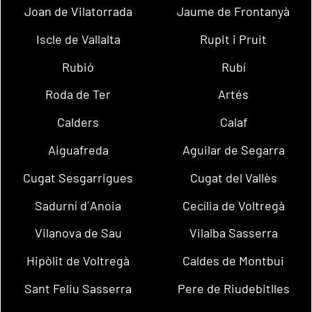
Joan de Vilatorrada
Jaume de Frontanyà
Iscle de Vallalta
Rupit i Pruit
Rubió
Rubí
Roda de Ter
Artés
Calders
Calaf
Aiguafreda
Aguilar de Segarra
Cugat Sesgarrigues
Cugat del Vallès
Sadurní d´Anoia
Cecília de Voltregà
Vilanova de Sau
Vilalba Sasserra
Hipòlit de Voltregà
Caldes de Montbui
Sant Feliu Sasserra
Pere de Riudebitlles