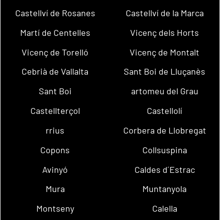
Castellví de Rosanes
Castellví de la Marca
Martí de Centelles
Vicenç dels Horts
Vicenç de Torelló
Vicenç de Montalt
Cebrià de Vallalta
Sant Boi de Lluçanès
Sant Boi
artomeu del Grau
Castellterçol
Castellolí
rrius
Corbera de Llobregat
Copons
Collsuspina
Avinyó
Caldes d´Estrac
Mura
Muntanyola
Montseny
Calella