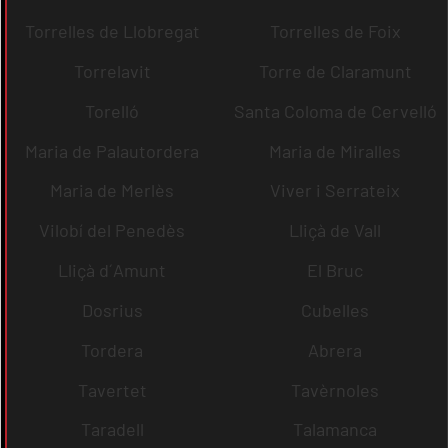
Torrelles de Llobregat
Torrelles de Foix
Torrelavit
Torre de Claramunt
Torelló
Santa Coloma de Cervelló
Maria de Palautordera
Maria de Miralles
Maria de Merlès
Viver i Serrateix
Vilobí del Penedès
Lliçà de Vall
Lliçà d´Amunt
El Bruc
Dosrius
Cubelles
Tordera
Abrera
Tavertet
Tavèrnoles
Taradell
Talamanca