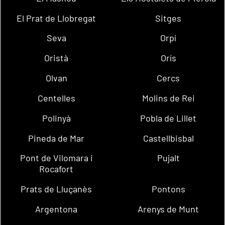
El Prat de Llobregat
Sitges
Seva
Orpí
Oristà
Orís
Olvan
Cercs
Centelles
Molins de Rei
Polinyà
Pobla de Lillet
Pineda de Mar
Castellbisbal
Pont de Vilomara i
Pujalt
Rocafort
Prats de Lluçanès
Pontons
Argentona
Arenys de Munt