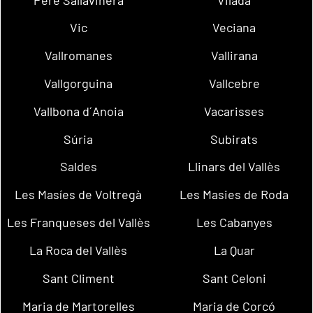
Vic
Veciana
Vallromanes
Vallirana
Vallgorguina
Vallcebre
Vallbona d´Anoia
Vacarisses
Súria
Subirats
Saldes
Llinars del Vallès
Les Masíes de Voltregà
Les Masies de Roda
Les Franqueses del Vallès
Les Cabanyes
La Roca del Vallès
La Quar
Sant Climent
Sant Celoni
Maria de Martorelles
Maria de Corcó