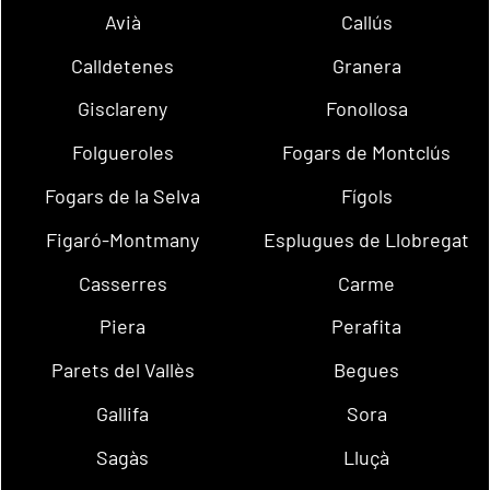
Avià
Callús
Calldetenes
Granera
Gisclareny
Fonollosa
Folgueroles
Fogars de Montclús
Fogars de la Selva
Fígols
Figaró-Montmany
Esplugues de Llobregat
Casserres
Carme
Piera
Perafita
Parets del Vallès
Begues
Gallifa
Sora
Sagàs
Lluçà