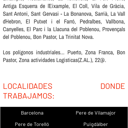
Antiga Esquerra de l´Eixample, El Coll, Vila de Gràcia,
Sant Antoni, Sant Gervasi - La Bonanova, Sarrià, La Vall
d´Hebron, El Putxet i el Farró, Pedralbes, Vallbona,
Canyelles, El Parc i la Llacuna del Poblenou, Provençals
del Poblenou, Bon Pastor, La Trinitat Nova.
Los polígonos industriales... Puerto, Zona Franca, Bon
Pastor, Zona actividades Logisticas(Z.AL.), 22@.
LOCALIDADES DONDE
TRABAJAMOS:
Barcelona
Pere de Vilamajor
Pere de Torelló
Puigdàlber