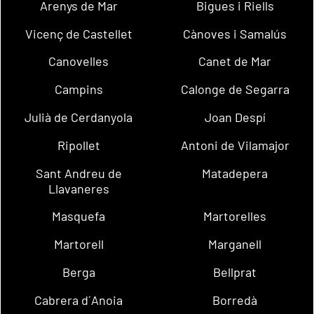
Arenys de Mar
Bigues i Riells
Vicenç de Castellet
Cànoves i Samalús
Canovelles
Canet de Mar
Campins
Calonge de Segarra
Julià de Cerdanyola
Joan Despí
Ripollet
Antoni de Vilamajor
Sant Andreu de
Matadepera
Llavaneres
Masquefa
Martorelles
Martorell
Marganell
Berga
Bellprat
Cabrera d´Anoia
Borredà