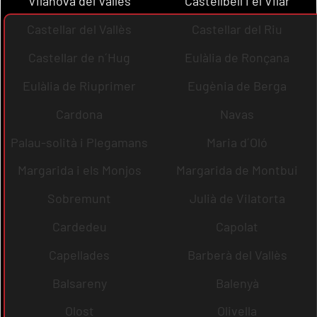
Vilanova del Vallès
Castellbell i el Vilar
Castellar del Vallès
Castellar del Riu
Castellar de n´Hug
Eulàlia de Ronçana
Eulàlia de Riuprimer
Eugènia de Berga
Cardona
Navas
Palau-solità i Plegamans
Maria d´Oló
Margarida i els Monjos
Margarida de Montbui
Sobremunt
Julià de Vilatorta
Cardedeu
Capolat
Capellades
Barberà del Vallès
Balsareny
Balenyà
Olost
Olivella