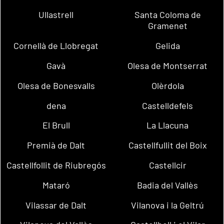
Ullastrell
Santa Coloma de
Gramenet
Cornellà de Llobregat
Gelida
Gavà
Olesa de Montserrat
Olesa de Bonesvalls
Olèrdola
dena
Castelldefels
El Brull
La Llacuna
Premià de Dalt
Castellfullit del Boix
Castellfollit de Riubregós
Castellcir
Mataró
Badia del Vallès
Vilassar de Dalt
Vilanova i la Geltrú