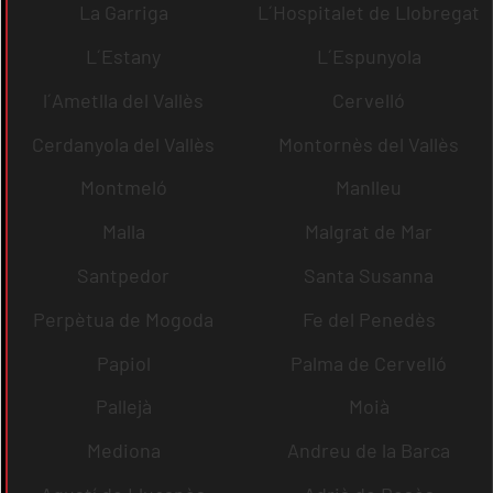
La Garriga
L´Hospitalet de Llobregat
L´Estany
L´Espunyola
l´Ametlla del Vallès
Cervelló
Cerdanyola del Vallès
Montornès del Vallès
Montmeló
Manlleu
Malla
Malgrat de Mar
Santpedor
Santa Susanna
Perpètua de Mogoda
Fe del Penedès
Papiol
Palma de Cervelló
Pallejà
Moià
Mediona
Andreu de la Barca