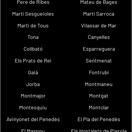
Pere de Ribes
Mateu de Bages
Martí Sesgueioles
Martí Sarroca
Martí de Tous
Vilassar de Mar
Tona
Canyelles
Collbató
Esparreguera
Els Prats de Rei
Sentmenat
Gaià
Fontrubí
Jorba
Montmaneu
Montmajor
Montgat
Montesquiu
Montclar
Avinyonet del Penedès
El Pla del Penedès
El Masnou
Els Hostalets de Pierola