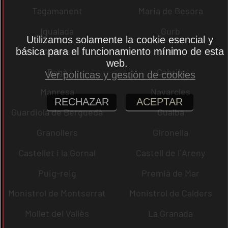
Tagamanent
Maria de Besora
Igualada
Gurb
Utilizamos solamente la cookie esencial y
básica para el funcionamiento mínimo de esta
Alpens
Alella
web.
Bagà
Cabrils
Ver políticas y gestión de cookies
Manresa
Navarcles
RECHAZAR
ACEPTAR
Guardiola de Berguedà
Gualba
Granollers
Gironella
Castellet i la Gornal
Castell de l´Areny
Puig-reig
Premià de Mar
Monistrol de Montserrat
Monistrol de Calders
Mollet del Vallès
La Granada