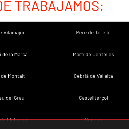
DE TRABAJAMOS:
e Vilamajor
Pere de Torelló
í de la Marca
Martí de Centelles
 de Montalt
Cebrià de Vallalta
u del Grau
Castellterçol
de Llobregat
Copons