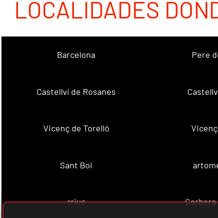
LOCALIDADES DON
Barcelona
Pere d
Castellví de Rosanes
Castellv
Vicenç de Torelló
Vicenç
Sant Boi
artome
rrius
Corbera 