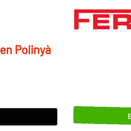
 en Polinyà
E