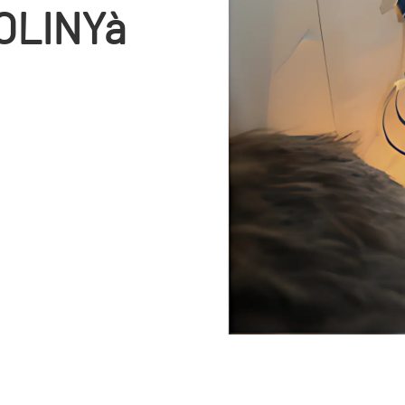
OLINYà