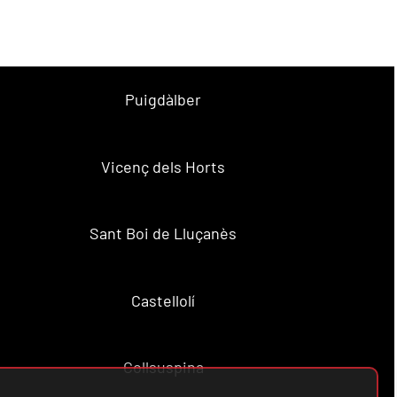
Puigdàlber
Vicenç dels Horts
Sant Boi de Lluçanès
Castellolí
Collsuspina