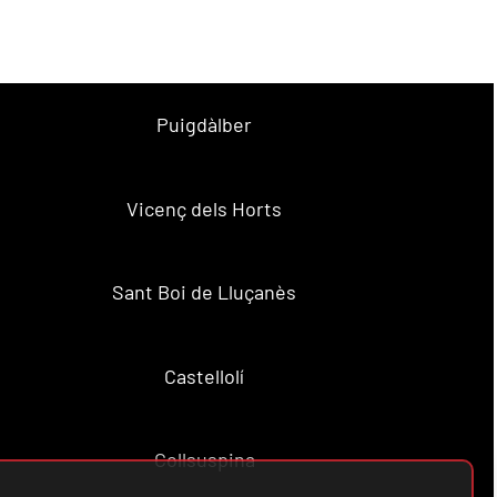
Puigdàlber
Vicenç dels Horts
Sant Boi de Lluçanès
Castellolí
Collsuspina