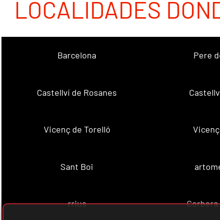
LOCALIDADES DON
Barcelona
Pere d
Castellví de Rosanes
Castellv
Vicenç de Torelló
Vicenç
Sant Boi
artome
rrius
Corbera 