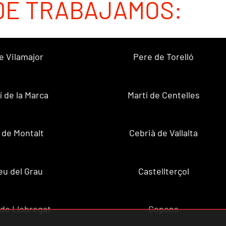
DE TRABAJAMOS:
e Vilamajor
Pere de Torelló
í de la Marca
Martí de Centelles
 de Montalt
Cebrià de Vallalta
u del Grau
Castellterçol
de Llobregat
Copons