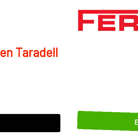
 en Taradell
E