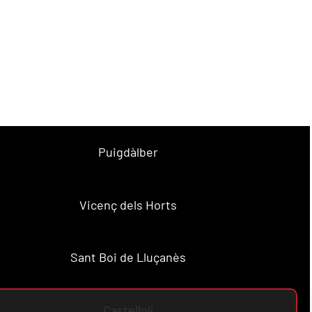
Puigdàlber
Vicenç dels Horts
Sant Boi de Lluçanès
Castellolí