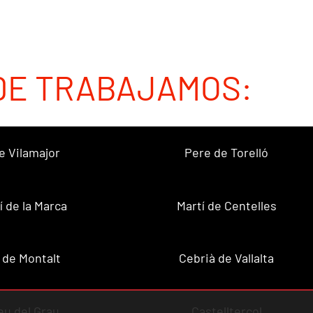
DE TRABAJAMOS:
e Vilamajor
Pere de Torelló
í de la Marca
Martí de Centelles
 de Montalt
Cebrià de Vallalta
u del Grau
Castellterçol