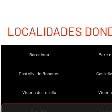
LOCALIDADES DON
Barcelona
Pere d
Castellví de Rosanes
Castellv
Vicenç de Torelló
Vicenç
Sant Boi
artome