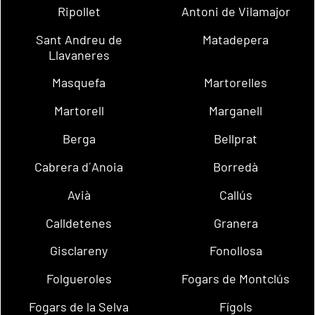
Ripollet
Antoni de Vilamajor
Sant Andreu de
Matadepera
Llavaneres
Masquefa
Martorelles
Martorell
Marganell
Berga
Bellprat
Cabrera d´Anoia
Borredà
Avià
Callús
Calldetenes
Granera
Gisclareny
Fonollosa
Folgueroles
Fogars de Montclús
Fogars de la Selva
Fígols