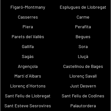
Figaró-Montmany
Esplugues de Llobregat
Casserres
Carme
Piera
Perafita
Parets del Vallès
Begues
Gallifa
Sora
Sagàs
Lluçà
Argençola
Castellnou de Bages
Martí d´Albars
Llorenç Savall
Llorenç d´Hortons
Just Desvern
Sant Feliu de Llobregat
Sant Feliu de Codines
Sant Esteve Sesrovires
Palautordera