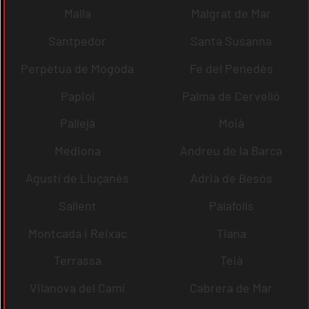
Malla
Malgrat de Mar
Santpedor
Santa Susanna
Perpètua de Mogoda
Fe del Penedès
Papiol
Palma de Cervelló
Pallejà
Moià
Mediona
Andreu de la Barca
Agustí de Lluçanès
Adrià de Besòs
Sallent
Palafolls
Montcada i Reixac
Tiana
Terrassa
Teià
Vilanova del Camí
Cabrera de Mar