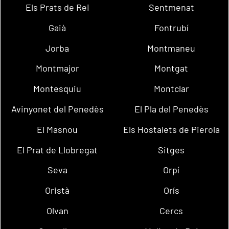
Els Prats de Rei
Sentmenat
Gaià
Fontrubí
Jorba
Montmaneu
Montmajor
Montgat
Montesquiu
Montclar
Avinyonet del Penedès
El Pla del Penedès
El Masnou
Els Hostalets de Pierola
El Prat de Llobregat
Sitges
Seva
Orpí
Oristà
Orís
Olvan
Cercs