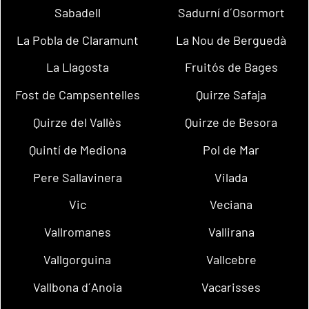
Sabadell
Sadurní d´Osormort
La Pobla de Claramunt
La Nou de Berguedà
La Llagosta
Fruitós de Bages
Fost de Campsentelles
Quirze Safaja
Quirze del Vallès
Quirze de Besora
Quintí de Mediona
Pol de Mar
Pere Sallavinera
Vilada
Vic
Veciana
Vallromanes
Vallirana
Vallgorguina
Vallcebre
Vallbona d´Anoia
Vacarisses