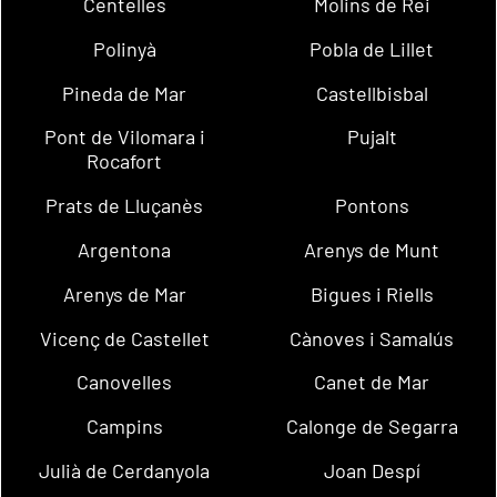
Centelles
Molins de Rei
Polinyà
Pobla de Lillet
Pineda de Mar
Castellbisbal
Pont de Vilomara i
Pujalt
Rocafort
Prats de Lluçanès
Pontons
Argentona
Arenys de Munt
Arenys de Mar
Bigues i Riells
Vicenç de Castellet
Cànoves i Samalús
Canovelles
Canet de Mar
Campins
Calonge de Segarra
Julià de Cerdanyola
Joan Despí