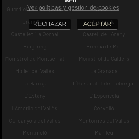
web.
Ver políticas y gestión de cookies
Guardiola de Berguedà
Gualba
Granollers
Gironella
RECHAZAR
ACEPTAR
Castellet i la Gornal
Castell de l´Areny
Puig-reig
Premià de Mar
Monistrol de Montserrat
Monistrol de Calders
Mollet del Vallès
La Granada
La Garriga
L´Hospitalet de Llobregat
L´Estany
L´Espunyola
l´Ametlla del Vallès
Cervelló
Cerdanyola del Vallès
Montornès del Vallès
Montmeló
Manlleu