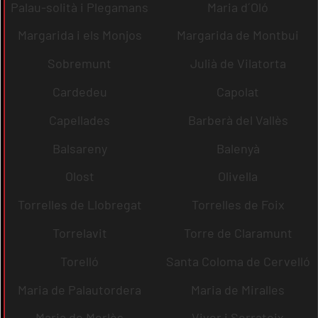
Palau-solità i Plegamans
Maria d´Oló
Margarida i els Monjos
Margarida de Montbui
Sobremunt
Julià de Vilatorta
Cardedeu
Capolat
Capellades
Barberà del Vallès
Balsareny
Balenyà
Olost
Olivella
Torrelles de Llobregat
Torrelles de Foix
Torrelavit
Torre de Claramunt
Torelló
Santa Coloma de Cervelló
Maria de Palautordera
Maria de Miralles
Maria de Merlès
Viver i Serrateix