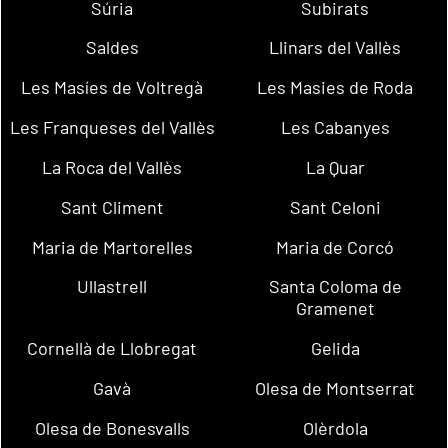
Súria
Subirats
Saldes
Llinars del Vallès
Les Masíes de Voltregà
Les Masies de Roda
Les Franqueses del Vallès
Les Cabanyes
La Roca del Vallès
La Quar
Sant Climent
Sant Celoni
Maria de Martorelles
Maria de Corcó
Ullastrell
Santa Coloma de
Gramenet
Cornellà de Llobregat
Gelida
Gavà
Olesa de Montserrat
Olesa de Bonesvalls
Olèrdola