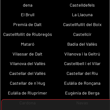
dena
Castelldefels
El Brull
La Llacuna
Premià de Dalt
Castellfullit del Boix
Castellfollit de Riubregós
Castellcir
Mataró
Badia del Vallès
Vilassar de Dalt
Vilanova i la Geltrú
Vilanova del Vallès
Castellbell i el Vilar
Castellar del Vallès
Castellar del Riu
Castellar de n´Hug
Eulàlia de Ronçana
Eulàlia de Riuprimer
Eugènia de Berga
Cardona
Navas