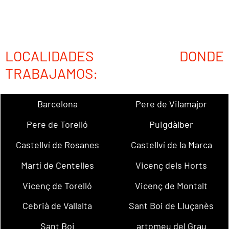
LOCALIDADES DONDE
TRABAJAMOS:
Barcelona
Pere de Vilamajor
Pere de Torelló
Puigdàlber
Castellví de Rosanes
Castellví de la Marca
Martí de Centelles
Vicenç dels Horts
Vicenç de Torelló
Vicenç de Montalt
Cebrià de Vallalta
Sant Boi de Lluçanès
Sant Boi
artomeu del Grau