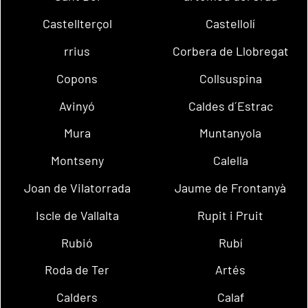
Castellterçol
Castellolí
rrius
Corbera de Llobregat
Copons
Collsuspina
Avinyó
Caldes d´Estrac
Mura
Muntanyola
Montseny
Calella
Joan de Vilatorrada
Jaume de Frontanyà
Iscle de Vallalta
Rupit i Pruit
Rubió
Rubí
Roda de Ter
Artés
Calders
Calaf