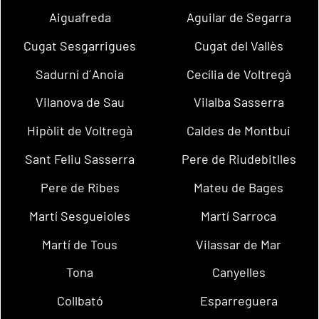
Aiguafreda
Aguilar de Segarra
Cugat Sesgarrigues
Cugat del Vallès
Sadurní d´Anoia
Cecília de Voltregà
Vilanova de Sau
Vilalba Sasserra
Hipòlit de Voltregà
Caldes de Montbui
Sant Feliu Sasserra
Pere de Riudebitlles
Pere de Ribes
Mateu de Bages
Martí Sesgueioles
Martí Sarroca
Martí de Tous
Vilassar de Mar
Tona
Canyelles
Collbató
Esparreguera