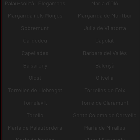
Palau-solità i Plegamans
Maria d´Oló
Margarida i els Monjos
Margarida de Montbui
Sobremunt
Julià de Vilatorta
Cardedeu
Capolat
Capellades
Barberà del Vallès
Balsareny
Balenyà
Olost
Olivella
Torrelles de Llobregat
Torrelles de Foix
Torrelavit
Torre de Claramunt
Torelló
Santa Coloma de Cervelló
Maria de Palautordera
Maria de Miralles
Maria de Merlès
Viver i Serrateix