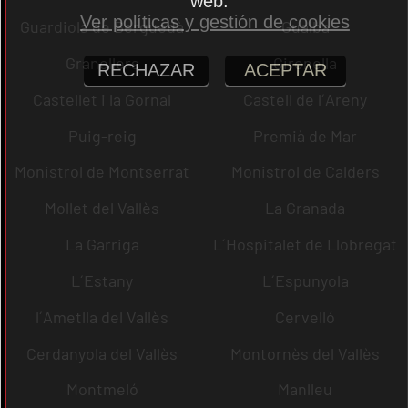
web.
Ver políticas y gestión de cookies
Guardiola de Berguedà
Gualba
Granollers
Gironella
RECHAZAR
ACEPTAR
Castellet i la Gornal
Castell de l´Areny
Puig-reig
Premià de Mar
Monistrol de Montserrat
Monistrol de Calders
Mollet del Vallès
La Granada
La Garriga
L´Hospitalet de Llobregat
L´Estany
L´Espunyola
l´Ametlla del Vallès
Cervelló
Cerdanyola del Vallès
Montornès del Vallès
Montmeló
Manlleu