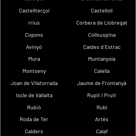
Castellterçol
Castellolí
rrius
Corbera de Llobregat
Copons
Collsuspina
Avinyó
Caldes d´Estrac
Mura
Muntanyola
Montseny
Calella
Joan de Vilatorrada
Jaume de Frontanyà
Iscle de Vallalta
Rupit i Pruit
Rubió
Rubí
Roda de Ter
Artés
Calders
Calaf