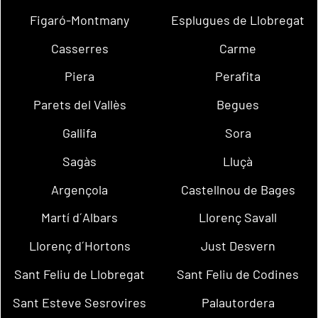
Figaró-Montmany
Esplugues de Llobregat
Casserres
Carme
Piera
Perafita
Parets del Vallès
Begues
Gallifa
Sora
Sagàs
Lluçà
Argençola
Castellnou de Bages
Martí d´Albars
Llorenç Savall
Llorenç d´Hortons
Just Desvern
Sant Feliu de Llobregat
Sant Feliu de Codines
Sant Esteve Sesrovires
Palautordera