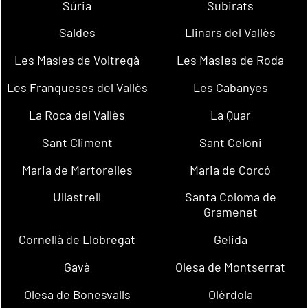
Súria
Subirats
Saldes
Llinars del Vallès
Les Masíes de Voltregà
Les Masies de Roda
Les Franqueses del Vallès
Les Cabanyes
La Roca del Vallès
La Quar
Sant Climent
Sant Celoni
Maria de Martorelles
Maria de Corcó
Ullastrell
Santa Coloma de
Gramenet
Cornellà de Llobregat
Gelida
Gavà
Olesa de Montserrat
Olesa de Bonesvalls
Olèrdola