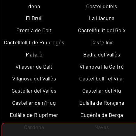
dena
Castelldefels
El Brull
La Llacuna
Premià de Dalt
Castellfullit del Boix
Castellfollit de Riubregós
Castellcir
Mataró
Badia del Vallès
Vilassar de Dalt
Vilanova i la Geltrú
Vilanova del Vallès
Castellbell i el Vilar
Castellar del Vallès
Castellar del Riu
Castellar de n´Hug
Eulàlia de Ronçana
Eulàlia de Riuprimer
Eugènia de Berga
Cardona
Navas