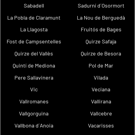
Sabadell
Sadurní d´Osormort
La Pobla de Claramunt
La Nou de Berguedà
La Llagosta
Fruitós de Bages
Fost de Campsentelles
Quirze Safaja
Quirze del Vallès
Quirze de Besora
Quintí de Mediona
Pol de Mar
Pere Sallavinera
Vilada
Vic
Veciana
Vallromanes
Vallirana
Vallgorguina
Vallcebre
Vallbona d´Anoia
Vacarisses