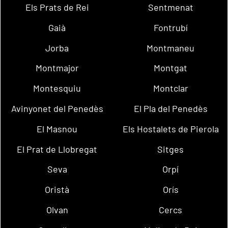
Els Prats de Rei
Sentmenat
Gaià
Fontrubí
Jorba
Montmaneu
Montmajor
Montgat
Montesquiu
Montclar
Avinyonet del Penedès
El Pla del Penedès
El Masnou
Els Hostalets de Pierola
El Prat de Llobregat
Sitges
Seva
Orpí
Oristà
Orís
Olvan
Cercs