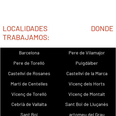
LOCALIDADES DONDE
TRABAJAMOS:
Barcelona
Pere de Vilamajor
Pere de Torelló
Puigdàlber
Castellví de Rosanes
Castellví de la Marca
Martí de Centelles
Vicenç dels Horts
Vicenç de Torelló
Vicenç de Montalt
Cebrià de Vallalta
Sant Boi de Lluçanès
Sant Boi
artomeu del Grau