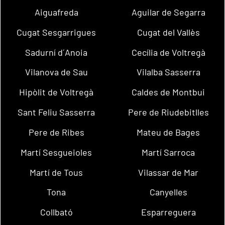
Aiguafreda
Aguilar de Segarra
Cugat Sesgarrigues
Cugat del Vallès
Sadurní d´Anoia
Cecília de Voltregà
Vilanova de Sau
Vilalba Sasserra
Hipòlit de Voltregà
Caldes de Montbui
Sant Feliu Sasserra
Pere de Riudebitlles
Pere de Ribes
Mateu de Bages
Martí Sesgueioles
Martí Sarroca
Martí de Tous
Vilassar de Mar
Tona
Canyelles
Collbató
Esparreguera