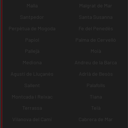
Malla
Malgrat de Mar
Santpedor
Santa Susanna
Perpètua de Mogoda
Fe del Penedès
Papiol
Palma de Cervelló
Pallejà
Moià
Mediona
Andreu de la Barca
Agustí de Lluçanès
Adrià de Besòs
Sallent
Palafolls
Montcada i Reixac
Tiana
Terrassa
Teià
Vilanova del Camí
Cabrera de Mar