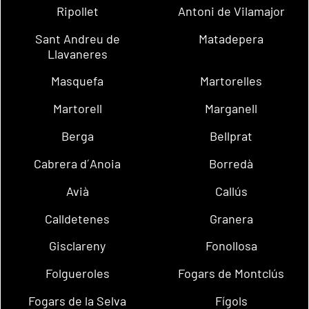
Ripollet
Antoni de Vilamajor
Sant Andreu de
Matadepera
Llavaneres
Masquefa
Martorelles
Martorell
Marganell
Berga
Bellprat
Cabrera d´Anoia
Borredà
Avià
Callús
Calldetenes
Granera
Gisclareny
Fonollosa
Folgueroles
Fogars de Montclús
Fogars de la Selva
Fígols