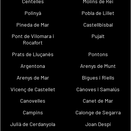
Centelles
Molins de Rei
Polinyà
Pobla de Lillet
Pineda de Mar
Castellbisbal
Pont de Vilomara i
Pujalt
Rocafort
Prats de Lluçanès
Pontons
Argentona
Arenys de Munt
Arenys de Mar
Bigues i Riells
Vicenç de Castellet
Cànoves i Samalús
Canovelles
Canet de Mar
Campins
Calonge de Segarra
Julià de Cerdanyola
Joan Despí