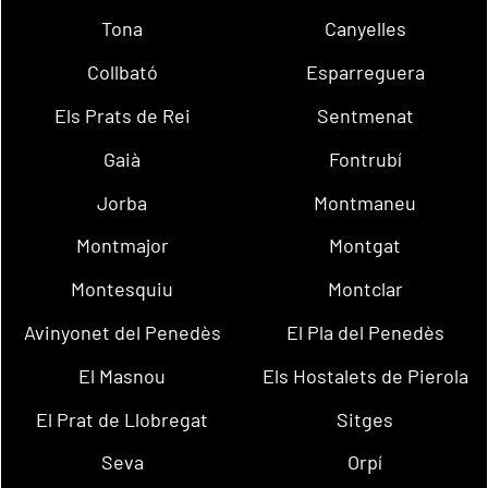
Tona
Canyelles
Collbató
Esparreguera
Els Prats de Rei
Sentmenat
Gaià
Fontrubí
Jorba
Montmaneu
Montmajor
Montgat
Montesquiu
Montclar
Avinyonet del Penedès
El Pla del Penedès
El Masnou
Els Hostalets de Pierola
El Prat de Llobregat
Sitges
Seva
Orpí