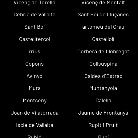
Vicenç de Torelló
Vicenç de Montalt
Cebrià de Vallalta
Sant Boi de Lluçanès
Sant Boi
artomeu del Grau
Castellterçol
Castellolí
rrius
Corbera de Llobregat
Copons
Collsuspina
Avinyó
Caldes d´Estrac
Mura
Muntanyola
Montseny
Calella
Joan de Vilatorrada
Jaume de Frontanyà
Iscle de Vallalta
Rupit i Pruit
Rubió
Rubí