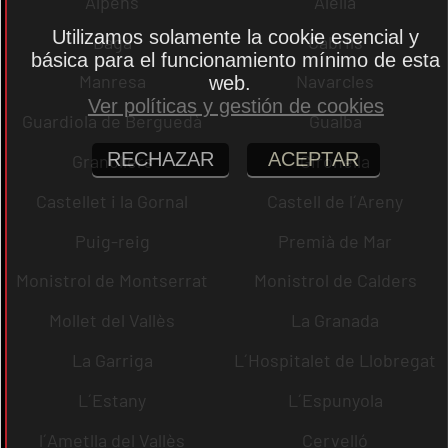
Alpens
Alella
Utilizamos solamente la cookie esencial y
Bagà
Cabrils
básica para el funcionamiento mínimo de esta
Manresa
Navarcles
web.
Ver políticas y gestión de cookies
Guardiola de Berguedà
Gualba
RECHAZAR
ACEPTAR
Granollers
Gironella
Castellet i la Gornal
Castell de l´Areny
Puig-reig
Premià de Mar
Monistrol de Montserrat
Monistrol de Calders
Mollet del Vallès
La Granada
La Garriga
L´Hospitalet de Llobregat
L´Estany
L´Espunyola
l´Ametlla del Vallès
Cervelló