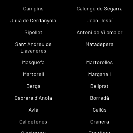
Campins
Calonge de Segarra
Julià de Cerdanyola
Joan Despí
Ripollet
Antoni de Vilamajor
Sant Andreu de
Matadepera
Llavaneres
Masquefa
Martorelles
Martorell
Marganell
Berga
Bellprat
Cabrera d´Anoia
Borredà
Avià
Callús
Calldetenes
Granera