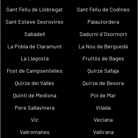
Sant Feliu de Llobregat
Sant Feliu de Codines
Sant Esteve Sesrovires
Palautordera
Sabadell
Sadurní d´Osormort
La Pobla de Claramunt
La Nou de Berguedà
La Llagosta
Fruitós de Bages
Fost de Campsentelles
Quirze Safaja
Quirze del Vallès
Quirze de Besora
Quintí de Mediona
Pol de Mar
Pere Sallavinera
Vilada
Vic
Veciana
Vallromanes
Vallirana