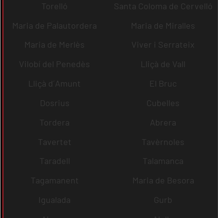
Torelló
Santa Coloma de Cervelló
Maria de Palautordera
Maria de Miralles
Maria de Merlès
Viver i Serrateix
Vilobí del Penedès
Lliçà de Vall
Lliçà d´Amunt
El Bruc
Dosrius
Cubelles
Tordera
Abrera
Tavertet
Tavèrnoles
Taradell
Talamanca
Tagamanent
Maria de Besora
Igualada
Gurb