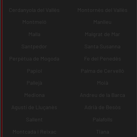
Cerdanyola del Vallès
Montornès del Vallès
Montmeló
Manlleu
Malla
Malgrat de Mar
Santpedor
Santa Susanna
Perpètua de Mogoda
Fe del Penedès
Papiol
Palma de Cervelló
Pallejà
Moià
Mediona
Andreu de la Barca
Agustí de Lluçanès
Adrià de Besòs
Sallent
Palafolls
Montcada i Reixac
Tiana