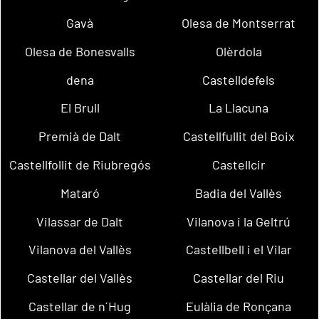
Gavà
Olesa de Montserrat
Olesa de Bonesvalls
Olèrdola
dena
Castelldefels
El Brull
La Llacuna
Premià de Dalt
Castellfullit del Boix
Castellfollit de Riubregós
Castellcir
Mataró
Badia del Vallès
Vilassar de Dalt
Vilanova i la Geltrú
Vilanova del Vallès
Castellbell i el Vilar
Castellar del Vallès
Castellar del Riu
Castellar de n´Hug
Eulàlia de Ronçana