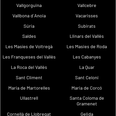
Vallgorguina
Vallcebre
Vallbona d´Anoia
Vacarisses
Súria
Subirats
Saldes
Llinars del Vallès
Les Masíes de Voltregà
Les Masies de Roda
Les Franqueses del Vallès
Les Cabanyes
La Roca del Vallès
La Quar
Sant Climent
Sant Celoni
Maria de Martorelles
Maria de Corcó
Ullastrell
Santa Coloma de
Gramenet
Cornellà de Llobregat
Gelida