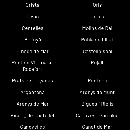
Oristà
Orís
Olvan
Cercs
Centelles
Molins de Rei
Polinyà
Pobla de Lillet
Pineda de Mar
Castellbisbal
Pont de Vilomara i
Pujalt
Rocafort
Prats de Lluçanès
Pontons
Argentona
Arenys de Munt
Arenys de Mar
Bigues i Riells
Vicenç de Castellet
Cànoves i Samalús
Canovelles
Canet de Mar