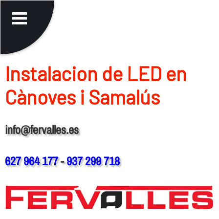
Instalacion de LED en
Cànoves i Samalús
info@fervalles.es
627 964 177
-
937 299 718