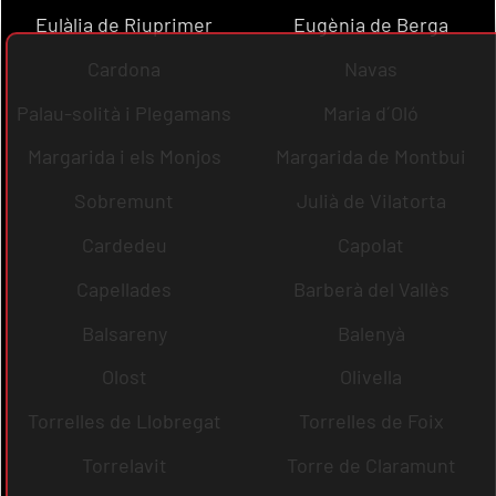
Eulàlia de Riuprimer
Eugènia de Berga
Cardona
Navas
Palau-solità i Plegamans
Maria d´Oló
Margarida i els Monjos
Margarida de Montbui
Sobremunt
Julià de Vilatorta
Cardedeu
Capolat
Capellades
Barberà del Vallès
Balsareny
Balenyà
Olost
Olivella
Torrelles de Llobregat
Torrelles de Foix
Torrelavit
Torre de Claramunt