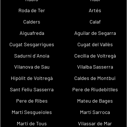
Roda de Ter
Artés
Calders
Calaf
Aiguafreda
Aguilar de Segarra
Cugat Sesgarrigues
Cugat del Vallès
Sadurní d´Anoia
Cecília de Voltregà
Vilanova de Sau
Vilalba Sasserra
Hipòlit de Voltregà
Caldes de Montbui
Sant Feliu Sasserra
Pere de Riudebitlles
Pere de Ribes
Mateu de Bages
Martí Sesgueioles
Martí Sarroca
Martí de Tous
Vilassar de Mar