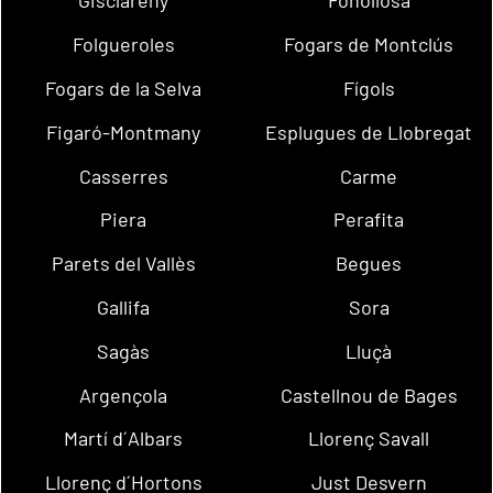
Gisclareny
Fonollosa
Folgueroles
Fogars de Montclús
Fogars de la Selva
Fígols
Figaró-Montmany
Esplugues de Llobregat
Casserres
Carme
Piera
Perafita
Parets del Vallès
Begues
Gallifa
Sora
Sagàs
Lluçà
Argençola
Castellnou de Bages
Martí d´Albars
Llorenç Savall
Llorenç d´Hortons
Just Desvern