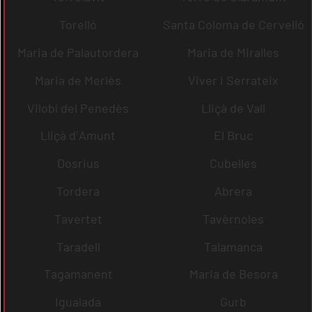
Torelló
Santa Coloma de Cervelló
Maria de Palautordera
Maria de Miralles
Maria de Merlès
Viver i Serrateix
Vilobí del Penedès
Lliçà de Vall
Lliçà d´Amunt
El Bruc
Dosrius
Cubelles
Tordera
Abrera
Tavertet
Tavèrnoles
Taradell
Talamanca
Tagamanent
Maria de Besora
Igualada
Gurb