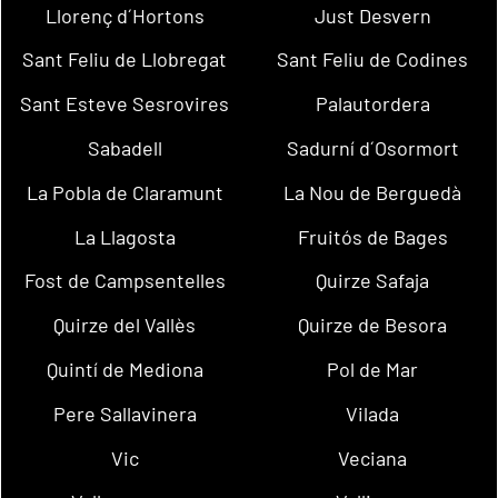
Llorenç d´Hortons
Just Desvern
Sant Feliu de Llobregat
Sant Feliu de Codines
Sant Esteve Sesrovires
Palautordera
Sabadell
Sadurní d´Osormort
La Pobla de Claramunt
La Nou de Berguedà
La Llagosta
Fruitós de Bages
Fost de Campsentelles
Quirze Safaja
Quirze del Vallès
Quirze de Besora
Quintí de Mediona
Pol de Mar
Pere Sallavinera
Vilada
Vic
Veciana