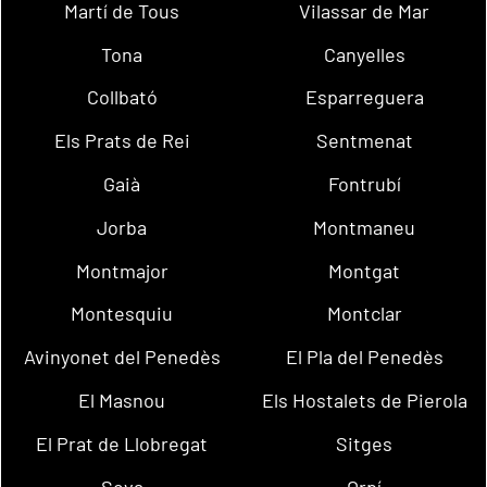
Martí de Tous
Vilassar de Mar
Tona
Canyelles
Collbató
Esparreguera
Els Prats de Rei
Sentmenat
Gaià
Fontrubí
Jorba
Montmaneu
Montmajor
Montgat
Montesquiu
Montclar
Avinyonet del Penedès
El Pla del Penedès
El Masnou
Els Hostalets de Pierola
El Prat de Llobregat
Sitges
Seva
Orpí