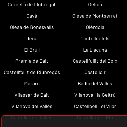
Cornellà de Llobregat
Gelida
Gavà
Olesa de Montserrat
Olesa de Bonesvalls
Olèrdola
dena
Castelldefels
El Brull
La Llacuna
Premià de Dalt
Castellfullit del Boix
Castellfollit de Riubregós
Castellcir
Mataró
Badia del Vallès
Vilassar de Dalt
Vilanova i la Geltrú
Vilanova del Vallès
Castellbell i el Vilar
Castellar del Vallès
Castellar del Riu