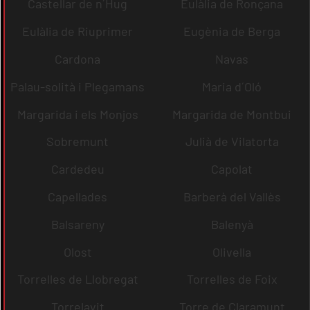
Castellar de n´Hug
Eulàlia de Ronçana
Eulàlia de Riuprimer
Eugènia de Berga
Cardona
Navas
Palau-solità i Plegamans
Maria d´Oló
Margarida i els Monjos
Margarida de Montbui
Sobremunt
Julià de Vilatorta
Cardedeu
Capolat
Capellades
Barberà del Vallès
Balsareny
Balenyà
Olost
Olivella
Torrelles de Llobregat
Torrelles de Foix
Torrelavit
Torre de Claramunt