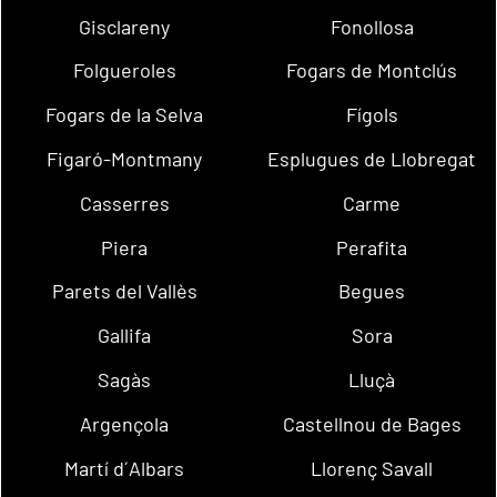
Gisclareny
Fonollosa
Folgueroles
Fogars de Montclús
Fogars de la Selva
Fígols
Figaró-Montmany
Esplugues de Llobregat
Casserres
Carme
Piera
Perafita
Parets del Vallès
Begues
Gallifa
Sora
Sagàs
Lluçà
Argençola
Castellnou de Bages
Martí d´Albars
Llorenç Savall