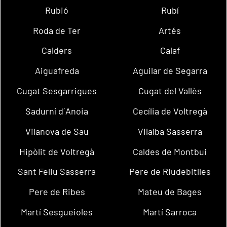
Rubió
Rubí
Roda de Ter
Artés
Calders
Calaf
Aiguafreda
Aguilar de Segarra
Cugat Sesgarrigues
Cugat del Vallès
Sadurní d´Anoia
Cecília de Voltregà
Vilanova de Sau
Vilalba Sasserra
Hipòlit de Voltregà
Caldes de Montbui
Sant Feliu Sasserra
Pere de Riudebitlles
Pere de Ribes
Mateu de Bages
Martí Sesgueioles
Martí Sarroca