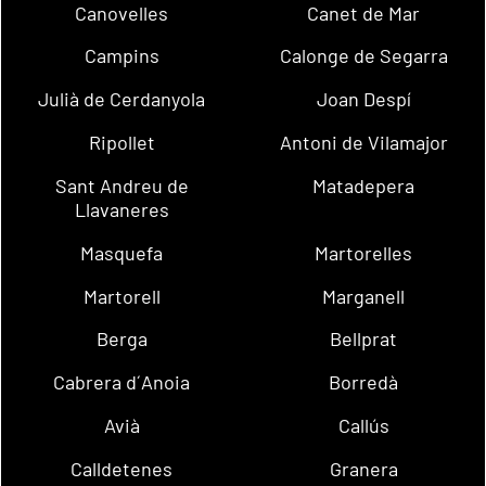
Canovelles
Canet de Mar
Campins
Calonge de Segarra
Julià de Cerdanyola
Joan Despí
Ripollet
Antoni de Vilamajor
Sant Andreu de
Matadepera
Llavaneres
Masquefa
Martorelles
Martorell
Marganell
Berga
Bellprat
Cabrera d´Anoia
Borredà
Avià
Callús
Calldetenes
Granera