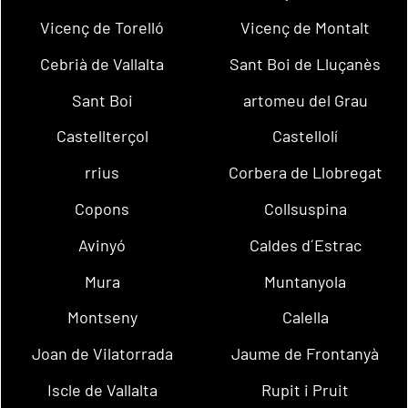
Vicenç de Torelló
Vicenç de Montalt
Cebrià de Vallalta
Sant Boi de Lluçanès
Sant Boi
artomeu del Grau
Castellterçol
Castellolí
rrius
Corbera de Llobregat
Copons
Collsuspina
Avinyó
Caldes d´Estrac
Mura
Muntanyola
Montseny
Calella
Joan de Vilatorrada
Jaume de Frontanyà
Iscle de Vallalta
Rupit i Pruit