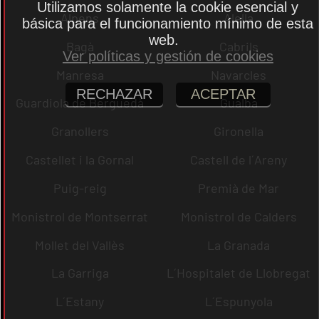
Utilizamos solamente la cookie esencial y
Alpens
Alella
básica para el funcionamiento mínimo de esta
web.
Bagà
Cabrils
Ver políticas y gestión de cookies
Manresa
Navarcles
RECHAZAR
ACEPTAR
Guardiola de Berguedà
Gualba
Granollers
Gironella
Castellet i la Gornal
Castell de l´Areny
Puig-reig
Premià de Mar
Monistrol de Montserrat
Monistrol de Calders
Mollet del Vallès
La Granada
La Garriga
L´Hospitalet de Llobregat
L´Estany
L´Espunyola