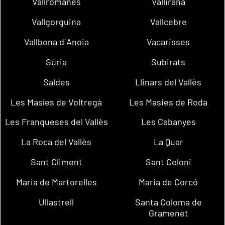
Vallromanes
Vallirana
Vallgorguina
Vallcebre
Vallbona d´Anoia
Vacarisses
Súria
Subirats
Saldes
Llinars del Vallès
Les Masíes de Voltregà
Les Masies de Roda
Les Franqueses del Vallès
Les Cabanyes
La Roca del Vallès
La Quar
Sant Climent
Sant Celoni
Maria de Martorelles
Maria de Corcó
Ullastrell
Santa Coloma de
Gramenet