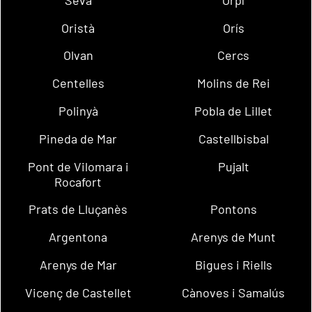
Oristà
Orís
Olvan
Cercs
Centelles
Molins de Rei
Polinyà
Pobla de Lillet
Pineda de Mar
Castellbisbal
Pont de Vilomara i
Pujalt
Rocafort
Prats de Lluçanès
Pontons
Argentona
Arenys de Munt
Arenys de Mar
Bigues i Riells
Vicenç de Castellet
Cànoves i Samalús