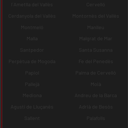
l´Ametlla del Vallès
Cervelló
Cerdanyola del Vallès
Montornès del Vallès
Montmeló
Manlleu
Malla
Malgrat de Mar
Santpedor
Santa Susanna
Perpètua de Mogoda
Fe del Penedès
Papiol
Palma de Cervelló
Pallejà
Moià
Mediona
Andreu de la Barca
Agustí de Lluçanès
Adrià de Besòs
Sallent
Palafolls