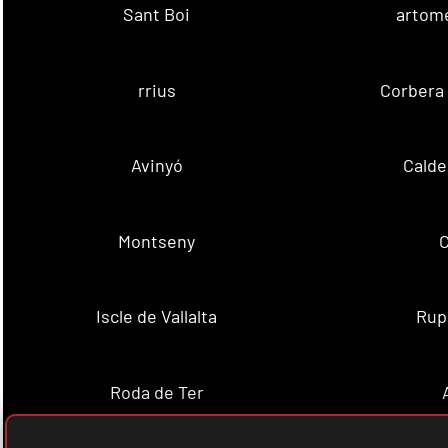
Sant Boi
artome
rrius
Corbera 
Avinyó
Calde
Montseny
C
Iscle de Vallalta
Rupi
Roda de Ter