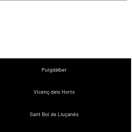
Puigdàlber
Vicenç dels Horts
Sant Boi de Lluçanès