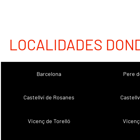
LOCALIDADES DON
Barcelona
Pere d
Castellví de Rosanes
Castellv
Vicenç de Torelló
Vicenç