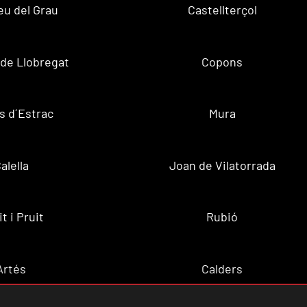
u del Grau
Castellterçol
de Llobregat
Copons
s d´Estrac
Mura
alella
Joan de Vilatorrada
t i Pruit
Rubió
Artés
Calders