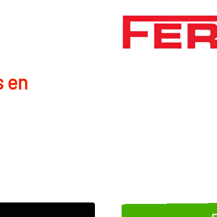
s en
E