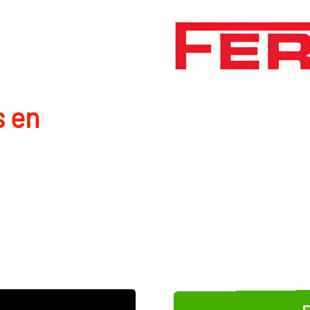
s en
E