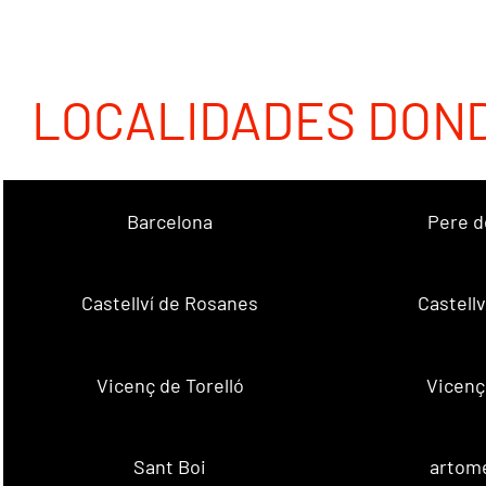
LOCALIDADES DON
Barcelona
Pere d
Castellví de Rosanes
Castellv
Vicenç de Torelló
Vicenç
Sant Boi
artome