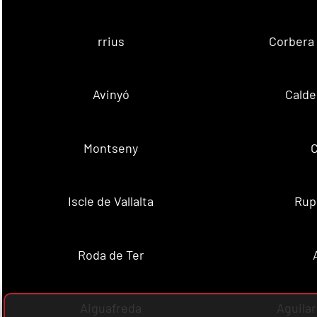
rrius
Corbera 
Avinyó
Calde
Montseny
C
Iscle de Vallalta
Rupi
Roda de Ter
Aiguafreda
Aguila