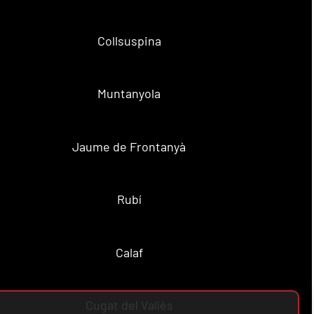
Collsuspina
Muntanyola
Jaume de Frontanyà
Rubí
Calaf
Cugat del Vallès