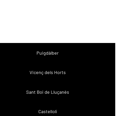
Puigdàlber
Vicenç dels Horts
Sant Boi de Lluçanès
Castellolí