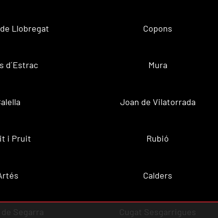
de Llobregat
Copons
s d´Estrac
Mura
alella
Joan de Vilatorrada
t i Pruit
Rubió
Artés
Calders
r de Segarra
Cugat Sesgarrigues