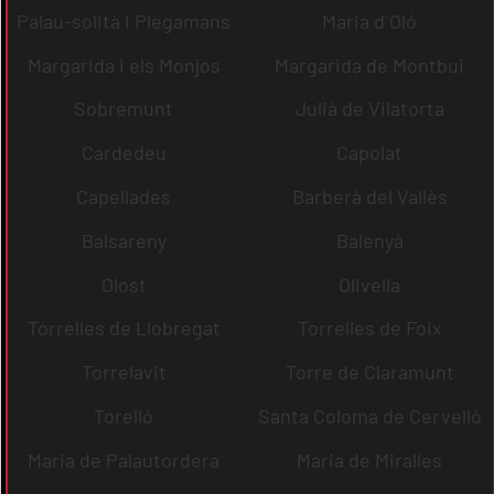
Palau-solità i Plegamans
Maria d´Oló
Margarida i els Monjos
Margarida de Montbui
Sobremunt
Julià de Vilatorta
Cardedeu
Capolat
Capellades
Barberà del Vallès
Balsareny
Balenyà
Olost
Olivella
Torrelles de Llobregat
Torrelles de Foix
Torrelavit
Torre de Claramunt
Torelló
Santa Coloma de Cervelló
Maria de Palautordera
Maria de Miralles