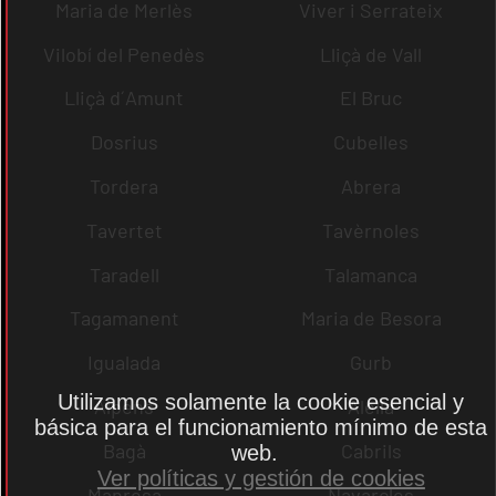
Maria de Merlès
Viver i Serrateix
Vilobí del Penedès
Lliçà de Vall
Lliçà d´Amunt
El Bruc
Dosrius
Cubelles
Tordera
Abrera
Tavertet
Tavèrnoles
Taradell
Talamanca
Tagamanent
Maria de Besora
Igualada
Gurb
Utilizamos solamente la cookie esencial y
Alpens
Alella
básica para el funcionamiento mínimo de esta
Bagà
Cabrils
web.
Ver políticas y gestión de cookies
Manresa
Navarcles