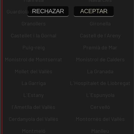
RECHAZAR
ACEPTAR
Guardiola de Berguedà
Gualba
Granollers
Gironella
Castellet i la Gornal
Castell de l´Areny
Puig-reig
Premià de Mar
Monistrol de Montserrat
Monistrol de Calders
Mollet del Vallès
La Granada
La Garriga
L´Hospitalet de Llobregat
L´Estany
L´Espunyola
l´Ametlla del Vallès
Cervelló
Cerdanyola del Vallès
Montornès del Vallès
Montmeló
Manlleu