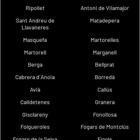
Ripollet
Antoni de Vilamajor
Sant Andreu de
Matadepera
Llavaneres
Masquefa
Martorelles
Martorell
Marganell
Berga
Bellprat
Cabrera d´Anoia
Borredà
Avià
Callús
Calldetenes
Granera
Gisclareny
Fonollosa
Folgueroles
Fogars de Montclús
Fogars de la Selva
Fígols