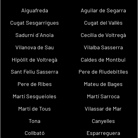
Aiguafreda
Aguilar de Segarra
Cugat Sesgarrigues
Cugat del Vallès
Sadurní d´Anoia
Cecília de Voltregà
Vilanova de Sau
Vilalba Sasserra
Hipòlit de Voltregà
Caldes de Montbui
Sant Feliu Sasserra
Pere de Riudebitlles
Pere de Ribes
Mateu de Bages
Martí Sesgueioles
Martí Sarroca
Martí de Tous
Vilassar de Mar
Tona
Canyelles
Collbató
Esparreguera