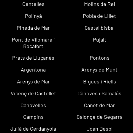
Centelles
Molins de Rei
Polinyà
Pobla de Lillet
Pineda de Mar
Castellbisbal
Pont de Vilomara i
Pujalt
Rocafort
Prats de Lluçanès
Pontons
Argentona
Arenys de Munt
Arenys de Mar
Bigues i Riells
Vicenç de Castellet
Cànoves i Samalús
Canovelles
Canet de Mar
Campins
Calonge de Segarra
Julià de Cerdanyola
Joan Despí