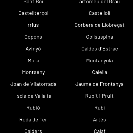
Sant Boi
artomeu del Grau
Castellterçol
Castellolí
rrius
Corbera de Llobregat
Copons
Collsuspina
Avinyó
Caldes d´Estrac
Mura
Muntanyola
Montseny
Calella
Joan de Vilatorrada
Jaume de Frontanyà
Iscle de Vallalta
Rupit i Pruit
Rubió
Rubí
Roda de Ter
Artés
Calders
Calaf