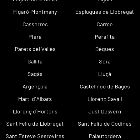
Figaró-Montmany
Esplugues de Llobregat
Casserres
Carme
Piera
Perafita
Parets del Vallès
Begues
Gallifa
Sora
Sagàs
Lluçà
Argençola
Castellnou de Bages
Martí d´Albars
Llorenç Savall
Llorenç d´Hortons
Just Desvern
Sant Feliu de Llobregat
Sant Feliu de Codines
Sant Esteve Sesrovires
Palautordera