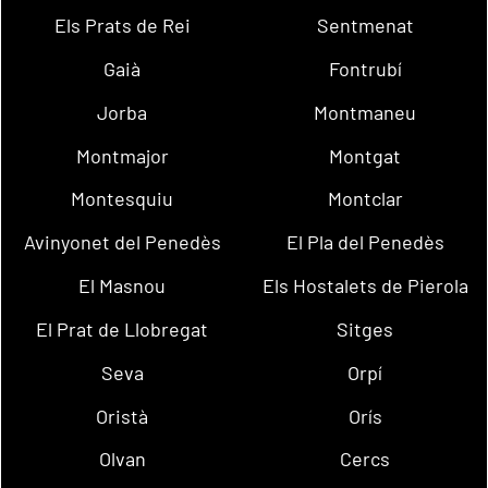
Els Prats de Rei
Sentmenat
Gaià
Fontrubí
Jorba
Montmaneu
Montmajor
Montgat
Montesquiu
Montclar
Avinyonet del Penedès
El Pla del Penedès
El Masnou
Els Hostalets de Pierola
El Prat de Llobregat
Sitges
Seva
Orpí
Oristà
Orís
Olvan
Cercs