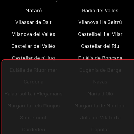
Mataró
Badia del Vallès
Vilassar de Dalt
Vilanova i la Geltrú
Vilanova del Vallès
Castellbell i el Vilar
Castellar del Vallès
Castellar del Riu
Castellar de n´Hug
Eulàlia de Ronçana
Eulàlia de Riuprimer
Eugènia de Berga
Cardona
Navas
Palau-solità i Plegamans
Maria d´Oló
Margarida i els Monjos
Margarida de Montbui
Sobremunt
Julià de Vilatorta
Cardedeu
Capolat