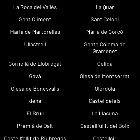
La Roca del Vallès
La Quar
Sant Climent
Sant Celoni
Maria de Martorelles
Maria de Corcó
Ullastrell
Santa Coloma de
Gramenet
Cornellà de Llobregat
Gelida
Gavà
Olesa de Montserrat
Olesa de Bonesvalls
Olèrdola
dena
Castelldefels
El Brull
La Llacuna
Premià de Dalt
Castellfullit del Boix
Castellfollit de Riubregós
Castellcir