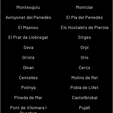
Montesquiu
Montclar
Avinyonet del Penedès
El Pla del Penedès
El Masnou
Els Hostalets de Pierola
El Prat de Llobregat
Sitges
Seva
Orpí
Oristà
Orís
Olvan
Cercs
Centelles
Molins de Rei
Polinyà
Pobla de Lillet
Pineda de Mar
Castellbisbal
Pont de Vilomara i
Pujalt