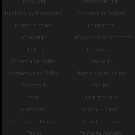
Puig-reig
Premià de Mar
Monistrol de Montserrat
Monistrol de Calders
Mollet del Vallès
La Granada
La Garriga
L´Hospitalet de Llobregat
L´Estany
L´Espunyola
l´Ametlla del Vallès
Cervelló
Cerdanyola del Vallès
Montornès del Vallès
Montmeló
Manlleu
Malla
Malgrat de Mar
Santpedor
Santa Susanna
Perpètua de Mogoda
Fe del Penedès
Papiol
Palma de Cervelló