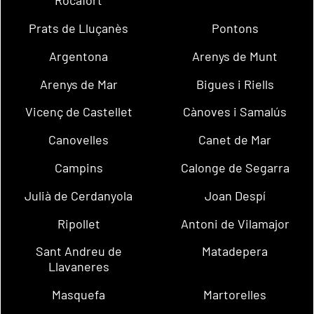
Rocafort
Prats de Lluçanès
Pontons
Argentona
Arenys de Munt
Arenys de Mar
Bigues i Riells
Vicenç de Castellet
Cànoves i Samalús
Canovelles
Canet de Mar
Campins
Calonge de Segarra
Julià de Cerdanyola
Joan Despí
Ripollet
Antoni de Vilamajor
Sant Andreu de
Matadepera
Llavaneres
Masquefa
Martorelles