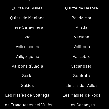
Quirze del Vallès
Quirze de Besora
Quintí de Mediona
Pol de Mar
Pere Sallavinera
Vilada
Vic
Veciana
Vallromanes
Vallirana
Vallgorguina
Vallcebre
Vallbona d´Anoia
Vacarisses
Súria
Subirats
Saldes
Llinars del Vallès
Les Masíes de Voltregà
Les Masies de Roda
Les Franqueses del Vallès
Les Cabanyes