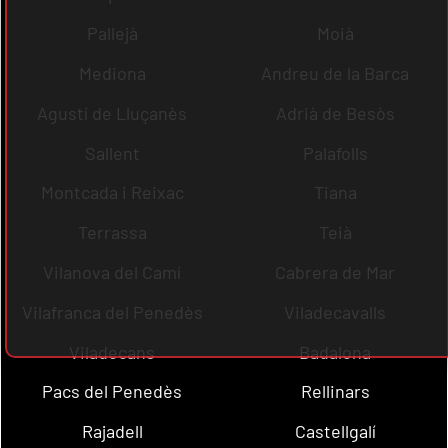
Pallejà
Moià
Mediona
Andreu de la Barca
Agustí de Lluçanès
Adrià de Besòs
Sallent
Palafolls
Montcada i Reixac
Tiana
Terrassa
Teià
Vilanova del Camí
Cabrera de Mar
Vilafranca del Penedès
Viladecavalls
Viladecans
Badalona
Pacs del Penedès
Rellinars
Rajadell
Castellgalí