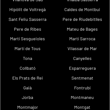
Hipòlit de Voltregà
Caldes de Montbui
Sant Feliu Sasserra
Pere de Riudebitlles
Pere de Ribes
Mateu de Bages
Martí Sesgueioles
Martí Sarroca
Martí de Tous
Vilassar de Mar
Tona
Canyelles
Collbató
Esparreguera
Els Prats de Rei
Sentmenat
Gaià
Fontrubí
Jorba
Montmaneu
Montmajor
Montgat