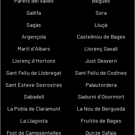
Parets del Vallès
Begues
Gallifa
Sora
Sagàs
Lluçà
Argençola
Castellnou de Bages
Martí d´Albars
Llorenç Savall
Llorenç d´Hortons
Just Desvern
Sant Feliu de Llobregat
Sant Feliu de Codines
Sant Esteve Sesrovires
Palautordera
Sabadell
Sadurní d´Osormort
La Pobla de Claramunt
La Nou de Berguedà
La Llagosta
Fruitós de Bages
Fost de Campsentelles
Quirze Safaja