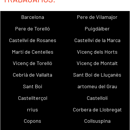
Barcelona
Pere de Vilamajor
Pere de Torelló
Puigdàlber
Castellví de Rosanes
Castellví de la Marca
Martí de Centelles
Vicenç dels Horts
Vicenç de Torelló
Vicenç de Montalt
Cebrià de Vallalta
Sant Boi de Lluçanès
Sant Boi
artomeu del Grau
Castellterçol
Castellolí
rrius
Corbera de Llobregat
Copons
Collsuspina