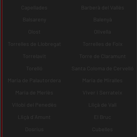
Capellades
Barberà del Vallès
Balsareny
Balenyà
Olost
Olivella
Torrelles de Llobregat
Torrelles de Foix
Torrelavit
Torre de Claramunt
Torelló
Santa Coloma de Cervelló
Maria de Palautordera
Maria de Miralles
Maria de Merlès
Viver i Serrateix
Vilobí del Penedès
Lliçà de Vall
Lliçà d´Amunt
El Bruc
Dosrius
Cubelles