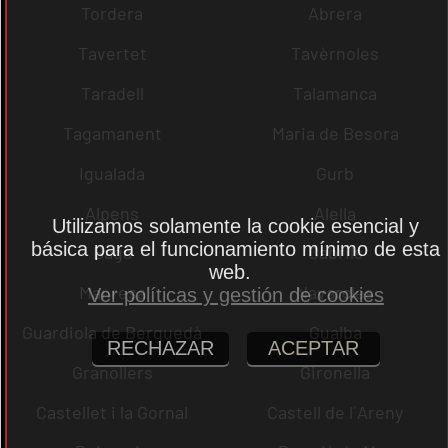
Tordera
Abrera
Tavertet
Tavèrnoles
Taradell
Talamanca
Tagamanent
Maria de Besora
Igualada
Gurb
Alpens
Alella
Utilizamos solamente la cookie esencial y
básica para el funcionamiento mínimo de esta
Bagà
Cabrils
web.
Manresa
Navarcles
Ver políticas y gestión de cookies
Guardiola de Berguedà
Gualba
RECHAZAR
ACEPTAR
Granollers
Gironella
Castellet i la Gornal
Castell de l´Areny