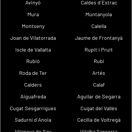
Avinyó
Caldes d´Estrac
Mura
Muntanyola
Montseny
Calella
Joan de Vilatorrada
Jaume de Frontanyà
Iscle de Vallalta
Rupit i Pruit
Rubió
Rubí
Roda de Ter
Artés
Calders
Calaf
Aiguafreda
Aguilar de Segarra
Cugat Sesgarrigues
Cugat del Vallès
Sadurní d´Anoia
Cecília de Voltregà
Vilanova de Sau
Vilalba Sasserra