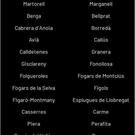
Martorell
Marganell
Berga
Bellprat
Cabrera d´Anoia
Borredà
Avià
Callús
Calldetenes
Granera
Gisclareny
Fonollosa
Folgueroles
Fogars de Montclús
Fogars de la Selva
Fígols
Figaró-Montmany
Esplugues de Llobregat
Casserres
Carme
Piera
Perafita