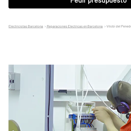
Electricistas Barcelona
Reparaciones Electricas en Barcelona
Vilobí del Pened