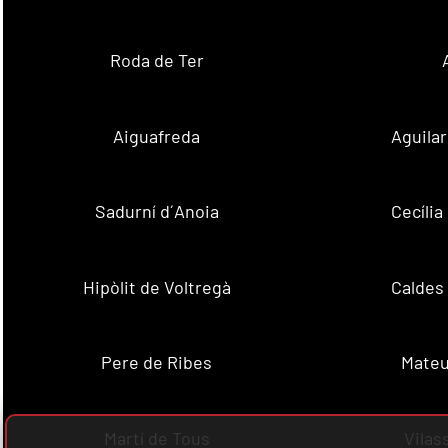
Roda de Ter
Aiguafreda
Aguila
Sadurní d´Anoia
Cecília
Hipòlit de Voltregà
Caldes
Pere de Ribes
Mateu
Martí de Tous
Vilas