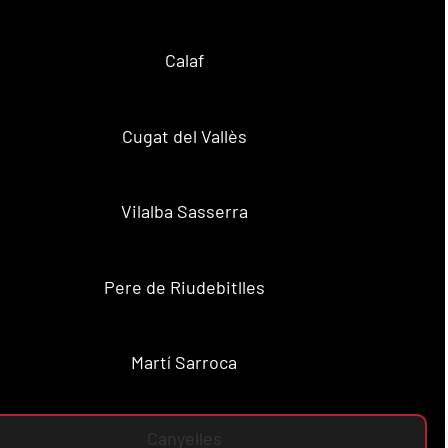
Calaf
Cugat del Vallès
Vilalba Sasserra
Pere de Riudebitlles
Martí Sarroca
Canyelles