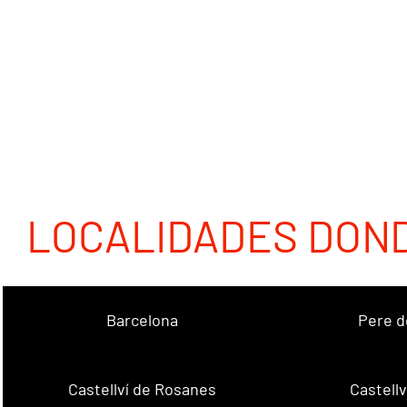
LOCALIDADES DON
Barcelona
Pere d
Castellví de Rosanes
Castellv