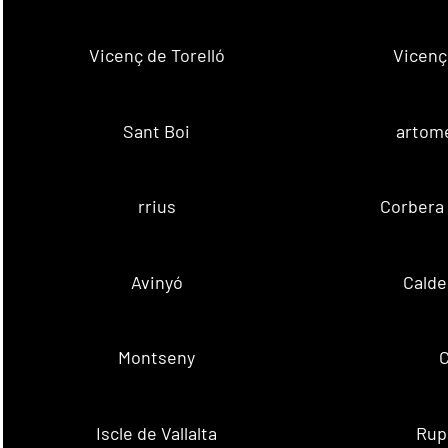
Vicenç de Torelló
Vicenç
Sant Boi
artome
rrius
Corbera 
Avinyó
Calde
Montseny
C
Iscle de Vallalta
Rupi