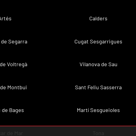
Artés
Calders
r de Segarra
Cugat Sesgarrigues
 de Voltregà
Vilanova de Sau
 de Montbui
Sant Feliu Sasserra
 de Bages
Martí Sesgueioles
sar de Mar
Tona