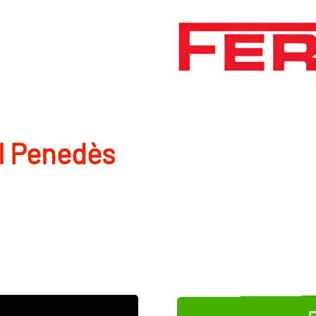
l Penedès
E