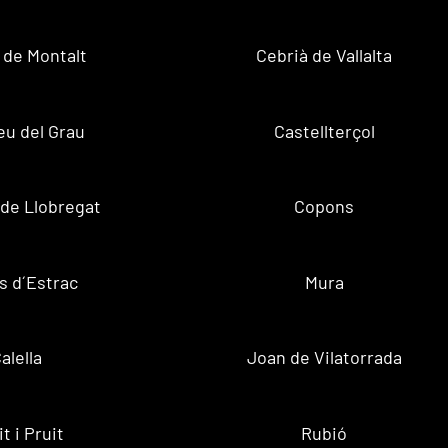
 de Montalt
Cebrià de Vallalta
u del Grau
Castellterçol
de Llobregat
Copons
s d´Estrac
Mura
alella
Joan de Vilatorrada
t i Pruit
Rubió