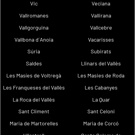
Vic
Veciana
Vallromanes
Vallirana
Vallgorguina
Vallcebre
Vallbona d´Anoia
Vacarisses
Súria
Subirats
Saldes
Llinars del Vallès
Les Masíes de Voltregà
Les Masies de Roda
Les Franqueses del Vallès
Les Cabanyes
La Roca del Vallès
La Quar
Sant Climent
Sant Celoni
Maria de Martorelles
Maria de Corcó