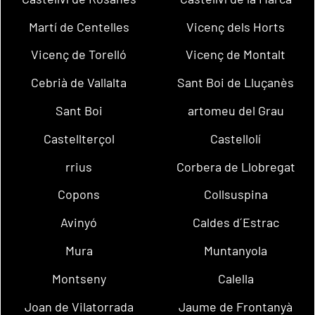
Martí de Centelles
Vicenç dels Horts
Vicenç de Torelló
Vicenç de Montalt
Cebrià de Vallalta
Sant Boi de Lluçanès
Sant Boi
artomeu del Grau
Castellterçol
Castellolí
rrius
Corbera de Llobregat
Copons
Collsuspina
Avinyó
Caldes d´Estrac
Mura
Muntanyola
Montseny
Calella
Joan de Vilatorrada
Jaume de Frontanyà