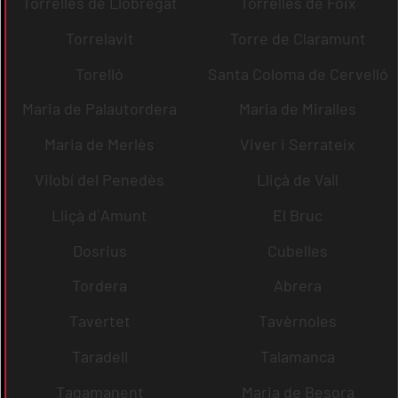
Torrelles de Llobregat
Torrelles de Foix
Torrelavit
Torre de Claramunt
Torelló
Santa Coloma de Cervelló
Maria de Palautordera
Maria de Miralles
Maria de Merlès
Viver i Serrateix
Vilobí del Penedès
Lliçà de Vall
Lliçà d´Amunt
El Bruc
Dosrius
Cubelles
Tordera
Abrera
Tavertet
Tavèrnoles
Taradell
Talamanca
Tagamanent
Maria de Besora