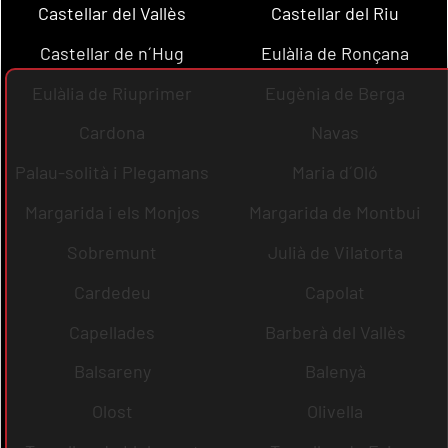
Castellar del Vallès
Castellar del Riu
Castellar de n´Hug
Eulàlia de Ronçana
Eulàlia de Riuprimer
Eugènia de Berga
Cardona
Navas
Palau-solità i Plegamans
Maria d´Oló
Margarida i els Monjos
Margarida de Montbui
Sobremunt
Julià de Vilatorta
Cardedeu
Capolat
Capellades
Barberà del Vallès
Balsareny
Balenyà
Olost
Olivella