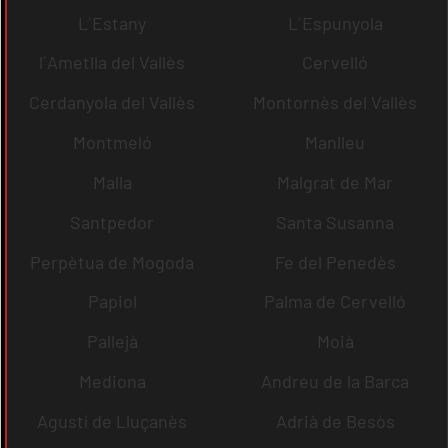
L´Estany
L´Espunyola
l´Ametlla del Vallès
Cervelló
Cerdanyola del Vallès
Montornès del Vallès
Montmeló
Manlleu
Malla
Malgrat de Mar
Santpedor
Santa Susanna
Perpètua de Mogoda
Fe del Penedès
Papiol
Palma de Cervelló
Pallejà
Moià
Mediona
Andreu de la Barca
Agustí de Lluçanès
Adrià de Besòs