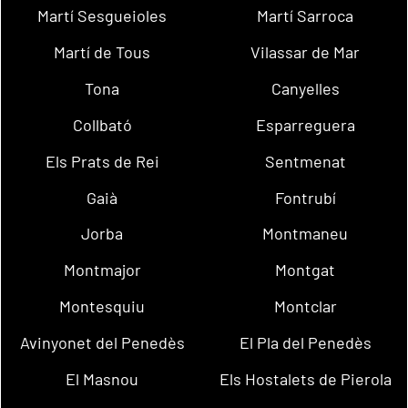
Martí Sesgueioles
Martí Sarroca
Martí de Tous
Vilassar de Mar
Tona
Canyelles
Collbató
Esparreguera
Els Prats de Rei
Sentmenat
Gaià
Fontrubí
Jorba
Montmaneu
Montmajor
Montgat
Montesquiu
Montclar
Avinyonet del Penedès
El Pla del Penedès
El Masnou
Els Hostalets de Pierola