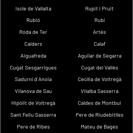
Iscle de Vallalta
Rupit i Pruit
Rubió
Rubí
Roda de Ter
Artés
Calders
Calaf
Aiguafreda
Aguilar de Segarra
Cugat Sesgarrigues
Cugat del Vallès
Sadurní d´Anoia
Cecília de Voltregà
Vilanova de Sau
Vilalba Sasserra
Hipòlit de Voltregà
Caldes de Montbui
Sant Feliu Sasserra
Pere de Riudebitlles
Pere de Ribes
Mateu de Bages