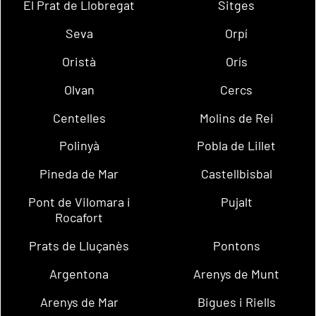
El Prat de Llobregat
Sitges
Seva
Orpí
Oristà
Orís
Olvan
Cercs
Centelles
Molins de Rei
Polinyà
Pobla de Lillet
Pineda de Mar
Castellbisbal
Pont de Vilomara i
Pujalt
Rocafort
Prats de Lluçanès
Pontons
Argentona
Arenys de Munt
Arenys de Mar
Bigues i Riells