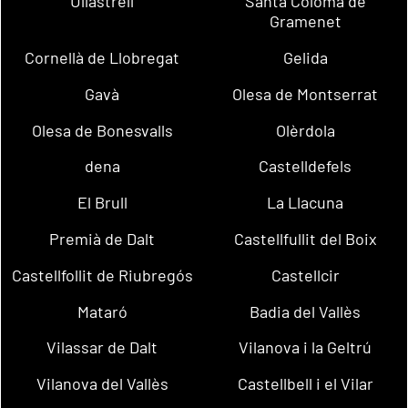
Ullastrell
Santa Coloma de
Gramenet
Cornellà de Llobregat
Gelida
Gavà
Olesa de Montserrat
Olesa de Bonesvalls
Olèrdola
dena
Castelldefels
El Brull
La Llacuna
Premià de Dalt
Castellfullit del Boix
Castellfollit de Riubregós
Castellcir
Mataró
Badia del Vallès
Vilassar de Dalt
Vilanova i la Geltrú
Vilanova del Vallès
Castellbell i el Vilar