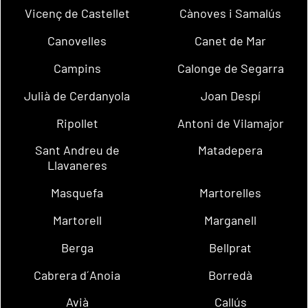
Vicenç de Castellet
Cànoves i Samalús
Canovelles
Canet de Mar
Campins
Calonge de Segarra
Julià de Cerdanyola
Joan Despí
Ripollet
Antoni de Vilamajor
Sant Andreu de
Matadepera
Llavaneres
Masquefa
Martorelles
Martorell
Marganell
Berga
Bellprat
Cabrera d´Anoia
Borredà
Avià
Callús