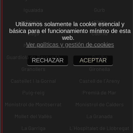
Igualada
Gurb
Alpens
Alella
Utilizamos solamente la cookie esencial y
básica para el funcionamiento mínimo de esta
Bagà
Cabrils
web.
Ver políticas y gestión de cookies
Manresa
Navarcles
Guardiola de Berguedà
Gualba
RECHAZAR
ACEPTAR
Granollers
Gironella
Castellet i la Gornal
Castell de l´Areny
Puig-reig
Premià de Mar
Monistrol de Montserrat
Monistrol de Calders
Mollet del Vallès
La Granada
La Garriga
L´Hospitalet de Llobregat