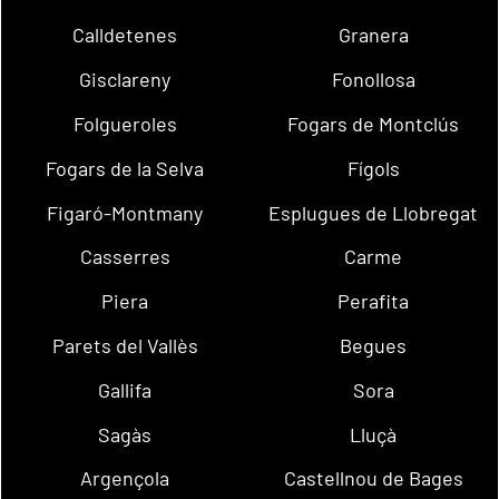
Calldetenes
Granera
Gisclareny
Fonollosa
Folgueroles
Fogars de Montclús
Fogars de la Selva
Fígols
Figaró-Montmany
Esplugues de Llobregat
Casserres
Carme
Piera
Perafita
Parets del Vallès
Begues
Gallifa
Sora
Sagàs
Lluçà
Argençola
Castellnou de Bages