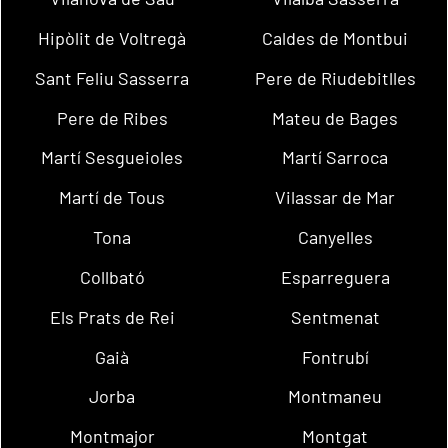
Hipòlit de Voltregà
Caldes de Montbui
Sant Feliu Sasserra
Pere de Riudebitlles
Pere de Ribes
Mateu de Bages
Martí Sesgueioles
Martí Sarroca
Martí de Tous
Vilassar de Mar
Tona
Canyelles
Collbató
Esparreguera
Els Prats de Rei
Sentmenat
Gaià
Fontrubí
Jorba
Montmaneu
Montmajor
Montgat