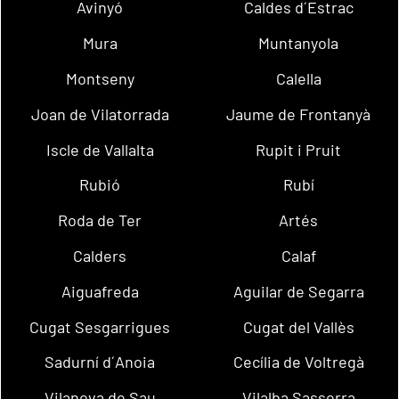
Avinyó
Caldes d´Estrac
Mura
Muntanyola
Montseny
Calella
Joan de Vilatorrada
Jaume de Frontanyà
Iscle de Vallalta
Rupit i Pruit
Rubió
Rubí
Roda de Ter
Artés
Calders
Calaf
Aiguafreda
Aguilar de Segarra
Cugat Sesgarrigues
Cugat del Vallès
Sadurní d´Anoia
Cecília de Voltregà
Vilanova de Sau
Vilalba Sasserra