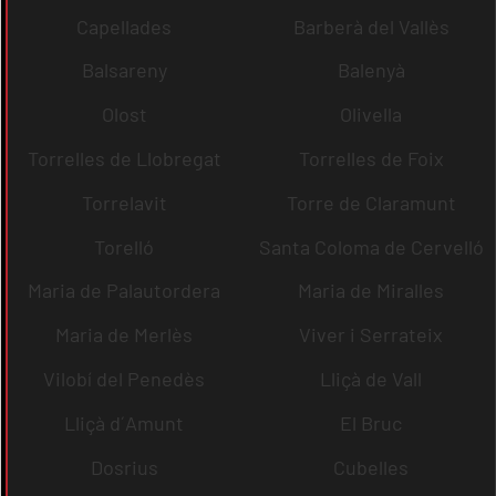
Capellades
Barberà del Vallès
Balsareny
Balenyà
Olost
Olivella
Torrelles de Llobregat
Torrelles de Foix
Torrelavit
Torre de Claramunt
Torelló
Santa Coloma de Cervelló
Maria de Palautordera
Maria de Miralles
Maria de Merlès
Viver i Serrateix
Vilobí del Penedès
Lliçà de Vall
Lliçà d´Amunt
El Bruc
Dosrius
Cubelles