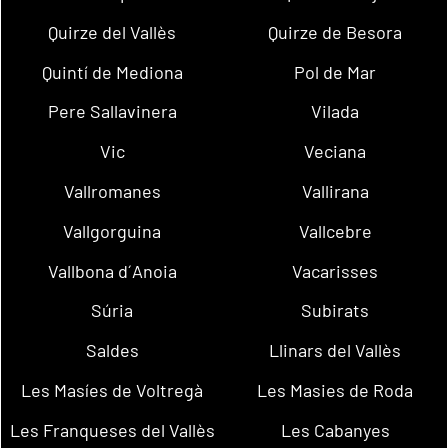
Quirze del Vallès
Quirze de Besora
Quintí de Mediona
Pol de Mar
Pere Sallavinera
Vilada
Vic
Veciana
Vallromanes
Vallirana
Vallgorguina
Vallcebre
Vallbona d´Anoia
Vacarisses
Súria
Subirats
Saldes
Llinars del Vallès
Les Masíes de Voltregà
Les Masies de Roda
Les Franqueses del Vallès
Les Cabanyes