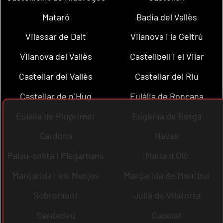
Mataró
Badia del Vallès
Vilassar de Dalt
Vilanova i la Geltrú
Vilanova del Vallès
Castellbell i el Vilar
Castellar del Vallès
Castellar del Riu
Castellar de n´Hug
Eulàlia de Ronçana
Eulàlia de Riuprimer
Eugènia de Berga
Cardona
Navas
Palau-solità i Plegamans
Maria d´Oló
Margarida i els Monjos
Margarida de Montbui
Sobremunt
Julià de Vilatorta
Cardedeu
Capolat