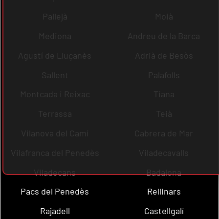
Pallejà
Moià
Mediona
Andreu de la Barca
Agustí de Lluçanès
Adrià de Besòs
Sallent
Palafolls
Montcada i Reixac
Tiana
Terrassa
Teià
Vilanova del Camí
Cabrera de Mar
Vilafranca del Penedès
Viladecavalls
Viladecans
Badalona
Pacs del Penedès
Rellinars
Rajadell
Castellgalí