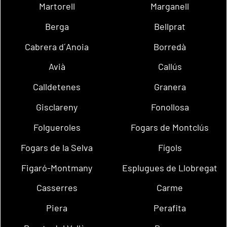
Martorell
Marganell
Berga
Bellprat
Cabrera d´Anoia
Borredà
Avià
Callús
Calldetenes
Granera
Gisclareny
Fonollosa
Folgueroles
Fogars de Montclús
Fogars de la Selva
Fígols
Figaró-Montmany
Esplugues de Llobregat
Casserres
Carme
Piera
Perafita