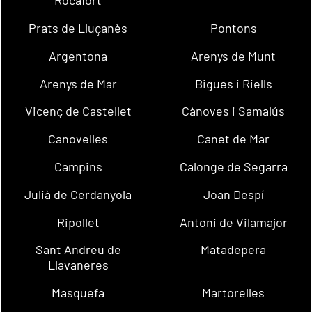
Rocafort
Prats de Lluçanès
Pontons
Argentona
Arenys de Munt
Arenys de Mar
Bigues i Riells
Vicenç de Castellet
Cànoves i Samalús
Canovelles
Canet de Mar
Campins
Calonge de Segarra
Julià de Cerdanyola
Joan Despí
Ripollet
Antoni de Vilamajor
Sant Andreu de
Matadepera
Llavaneres
Masquefa
Martorelles