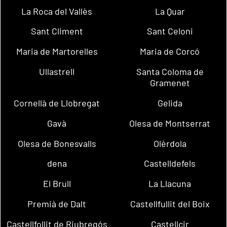
La Roca del Vallès
La Quar
Sant Climent
Sant Celoni
Maria de Martorelles
Maria de Corcó
Ullastrell
Santa Coloma de
Gramenet
Cornellà de Llobregat
Gelida
Gavà
Olesa de Montserrat
Olesa de Bonesvalls
Olèrdola
dena
Castelldefels
El Brull
La Llacuna
Premià de Dalt
Castellfullit del Boix
Castellfollit de Riubregós
Castellcir