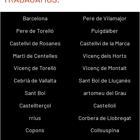
Barcelona
Pere de Vilamajor
Pere de Torelló
Puigdàlber
Castellví de Rosanes
Castellví de la Marca
Martí de Centelles
Vicenç dels Horts
Vicenç de Torelló
Vicenç de Montalt
Cebrià de Vallalta
Sant Boi de Lluçanès
Sant Boi
artomeu del Grau
Castellterçol
Castellolí
rrius
Corbera de Llobregat
Copons
Collsuspina