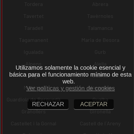
Tordera
Abrera
Tavertet
Tavèrnoles
Taradell
Talamanca
Tagamanent
Maria de Besora
Igualada
Gurb
Alpens
Alella
Utilizamos solamente la cookie esencial y
básica para el funcionamiento mínimo de esta
Bagà
Cabrils
web.
Manresa
Navarcles
Ver políticas y gestión de cookies
Guardiola de Berguedà
Gualba
RECHAZAR
ACEPTAR
Granollers
Gironella
Castellet i la Gornal
Castell de l´Areny