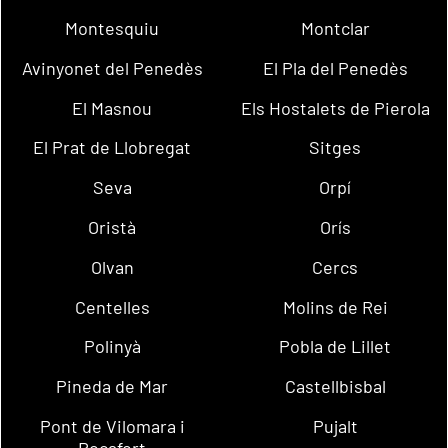
Montesquiu
Montclar
Avinyonet del Penedès
El Pla del Penedès
El Masnou
Els Hostalets de Pierola
El Prat de Llobregat
Sitges
Seva
Orpí
Oristà
Orís
Olvan
Cercs
Centelles
Molins de Rei
Polinyà
Pobla de Lillet
Pineda de Mar
Castellbisbal
Pont de Vilomara i
Pujalt