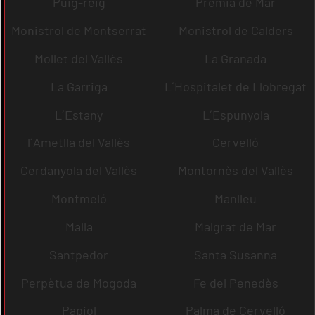
Puig-reig
Premià de Mar
Monistrol de Montserrat
Monistrol de Calders
Mollet del Vallès
La Granada
La Garriga
L´Hospitalet de Llobregat
L´Estany
L´Espunyola
l´Ametlla del Vallès
Cervelló
Cerdanyola del Vallès
Montornès del Vallès
Montmeló
Manlleu
Malla
Malgrat de Mar
Santpedor
Santa Susanna
Perpètua de Mogoda
Fe del Penedès
Papiol
Palma de Cervelló