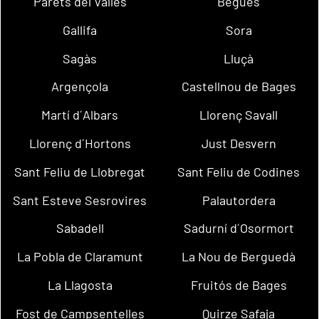
Parets del Vallès
Begues
Gallifa
Sora
Sagàs
Lluçà
Argençola
Castellnou de Bages
Martí d´Albars
Llorenç Savall
Llorenç d´Hortons
Just Desvern
Sant Feliu de Llobregat
Sant Feliu de Codines
Sant Esteve Sesrovires
Palautordera
Sabadell
Sadurní d´Osormort
La Pobla de Claramunt
La Nou de Berguedà
La Llagosta
Fruitós de Bages
Fost de Campsentelles
Quirze Safaja