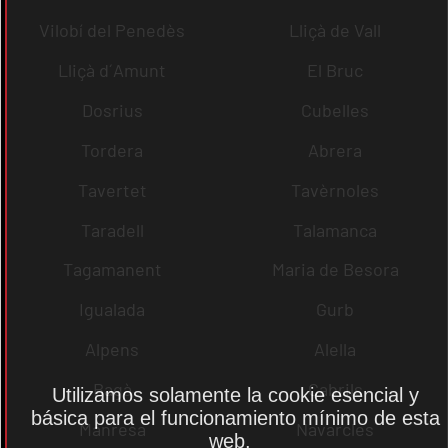
Vilobí del Penedès
Lliçà de Vall
Lliçà d´Amunt
El Bruc
Dosrius
Cubelles
Tordera
Abrera
Tavertet
Tavèrnoles
Taradell
Talamanca
Tagamanent
Maria de Besora
Igualada
Gurb
Alpens
Alella
Bagà
Cabrils
Utilizamos solamente la cookie esencial y
básica para el funcionamiento mínimo de esta
Manresa
Navarcles
web.