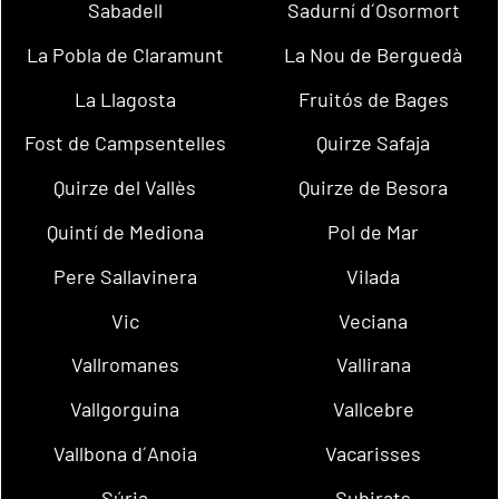
Sabadell
Sadurní d´Osormort
La Pobla de Claramunt
La Nou de Berguedà
La Llagosta
Fruitós de Bages
Fost de Campsentelles
Quirze Safaja
Quirze del Vallès
Quirze de Besora
Quintí de Mediona
Pol de Mar
Pere Sallavinera
Vilada
Vic
Veciana
Vallromanes
Vallirana
Vallgorguina
Vallcebre
Vallbona d´Anoia
Vacarisses
Súria
Subirats