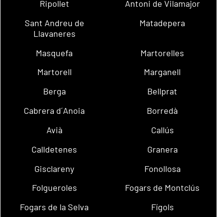
Ripollet
Antoni de Vilamajor
Sant Andreu de
Matadepera
Llavaneres
Masquefa
Martorelles
Martorell
Marganell
Berga
Bellprat
Cabrera d´Anoia
Borredà
Avià
Callús
Calldetenes
Granera
Gisclareny
Fonollosa
Folgueroles
Fogars de Montclús
Fogars de la Selva
Fígols