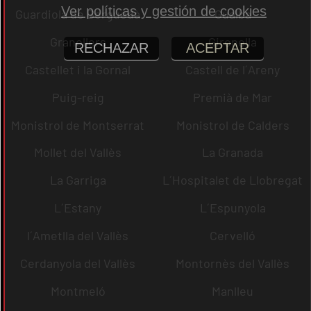
Ver políticas y gestión de cookies
Guardiola de Berguedà
Gualba
Granollers
Gironella
RECHAZAR
ACEPTAR
Castellet i la Gornal
Castell de l´Areny
Puig-reig
Premià de Mar
Monistrol de Montserrat
Monistrol de Calders
Mollet del Vallès
La Granada
La Garriga
L´Hospitalet de Llobregat
L´Estany
L´Espunyola
l´Ametlla del Vallès
Cervelló
Cerdanyola del Vallès
Montornès del Vallès
Montmeló
Manlleu