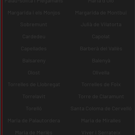
Palau-solità i Plegamans
Maria d´Oló
Margarida i els Monjos
Margarida de Montbui
Sobremunt
Julià de Vilatorta
Cardedeu
Capolat
Capellades
Barberà del Vallès
Balsareny
Balenyà
Olost
Olivella
Torrelles de Llobregat
Torrelles de Foix
Torrelavit
Torre de Claramunt
Torelló
Santa Coloma de Cervelló
Maria de Palautordera
Maria de Miralles
Maria de Merlès
Viver i Serrateix