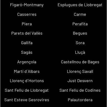
Figaró-Montmany
Esplugues de Llobregat
Casserres
Carme
Piera
Perafita
Parets del Vallès
Begues
Gallifa
Sora
Sagàs
Lluçà
Argençola
Castellnou de Bages
Martí d´Albars
Llorenç Savall
Llorenç d´Hortons
Just Desvern
Sant Feliu de Llobregat
Sant Feliu de Codines
Sant Esteve Sesrovires
Palautordera