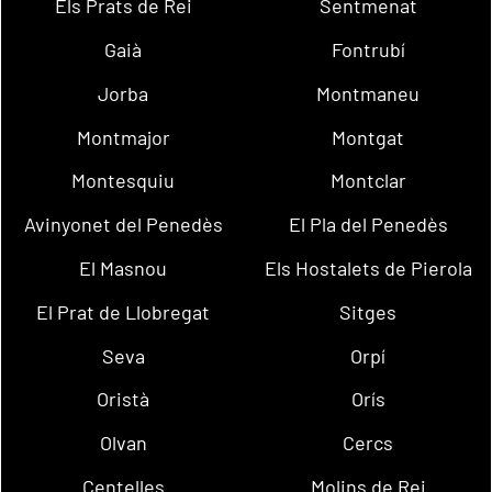
Els Prats de Rei
Sentmenat
Gaià
Fontrubí
Jorba
Montmaneu
Montmajor
Montgat
Montesquiu
Montclar
Avinyonet del Penedès
El Pla del Penedès
El Masnou
Els Hostalets de Pierola
El Prat de Llobregat
Sitges
Seva
Orpí
Oristà
Orís
Olvan
Cercs
Centelles
Molins de Rei