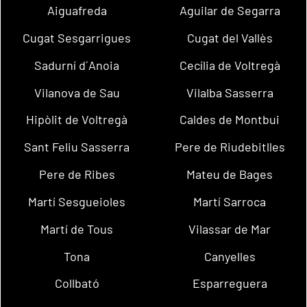
Aiguafreda
Aguilar de Segarra
Cugat Sesgarrigues
Cugat del Vallès
Sadurní d´Anoia
Cecília de Voltregà
Vilanova de Sau
Vilalba Sasserra
Hipòlit de Voltregà
Caldes de Montbui
Sant Feliu Sasserra
Pere de Riudebitlles
Pere de Ribes
Mateu de Bages
Martí Sesgueioles
Martí Sarroca
Martí de Tous
Vilassar de Mar
Tona
Canyelles
Collbató
Esparreguera