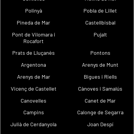
Polinyà
Pobla de Lillet
Pineda de Mar
Castellbisbal
Pont de Vilomara i
Pujalt
Rocafort
Prats de Lluçanès
Pontons
Argentona
Arenys de Munt
Arenys de Mar
Bigues i Riells
Vicenç de Castellet
Cànoves i Samalús
Canovelles
Canet de Mar
Campins
Calonge de Segarra
Julià de Cerdanyola
Joan Despí