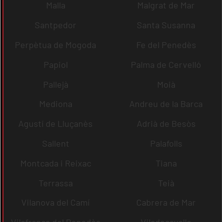
Malla
Malgrat de Mar
Santpedor
Santa Susanna
Perpètua de Mogoda
Fe del Penedès
Papiol
Palma de Cervelló
Pallejà
Moià
Mediona
Andreu de la Barca
Agustí de Lluçanès
Adrià de Besòs
Sallent
Palafolls
Montcada i Reixac
Tiana
Terrassa
Teià
Vilanova del Camí
Cabrera de Mar