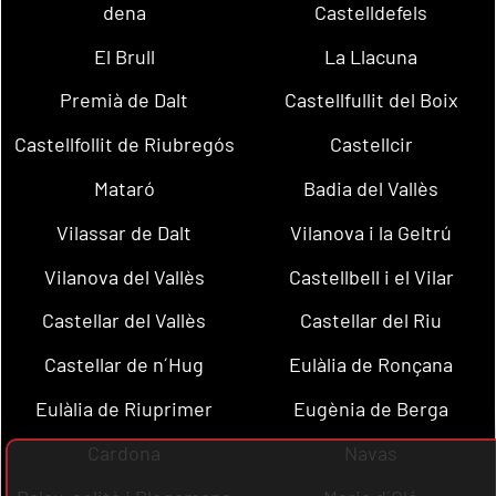
dena
Castelldefels
El Brull
La Llacuna
Premià de Dalt
Castellfullit del Boix
Castellfollit de Riubregós
Castellcir
Mataró
Badia del Vallès
Vilassar de Dalt
Vilanova i la Geltrú
Vilanova del Vallès
Castellbell i el Vilar
Castellar del Vallès
Castellar del Riu
Castellar de n´Hug
Eulàlia de Ronçana
Eulàlia de Riuprimer
Eugènia de Berga
Cardona
Navas