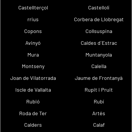
Castellterçol
Castellolí
rrius
Corbera de Llobregat
Copons
Collsuspina
Avinyó
Caldes d´Estrac
Mura
Muntanyola
Montseny
Calella
Joan de Vilatorrada
Jaume de Frontanyà
Iscle de Vallalta
Rupit i Pruit
Rubió
Rubí
Roda de Ter
Artés
Calders
Calaf