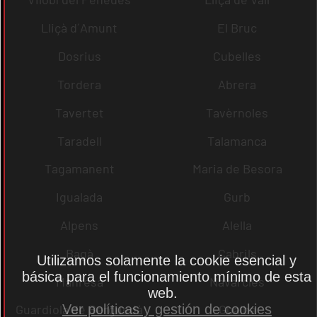
Lliçà d´Amunt
El Bruc
Dosrius
Cubelles
Tordera
Abrera
Tavertet
Tavèrnoles
Taradell
Talamanca
Tagamanent
Maria de Besora
Igualada
Gurb
Alpens
Alella
Bagà
Cabrils
Utilizamos solamente la cookie esencial y
básica para el funcionamiento mínimo de esta
Manresa
Navarcles
web.
Ver políticas y gestión de cookies
Guardiola de Berguedà
Gualba