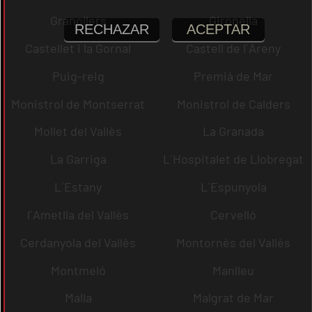
Granollers
Gironella
RECHAZAR
ACEPTAR
Castellet i la Gornal
Castell de l´Areny
Puig-reig
Premià de Mar
Monistrol de Montserrat
Monistrol de Calders
Mollet del Vallès
La Granada
La Garriga
L´Hospitalet de Llobregat
L´Estany
L´Espunyola
l´Ametlla del Vallès
Cervelló
Cerdanyola del Vallès
Montornès del Vallès
Montmeló
Manlleu
Malla
Malgrat de Mar