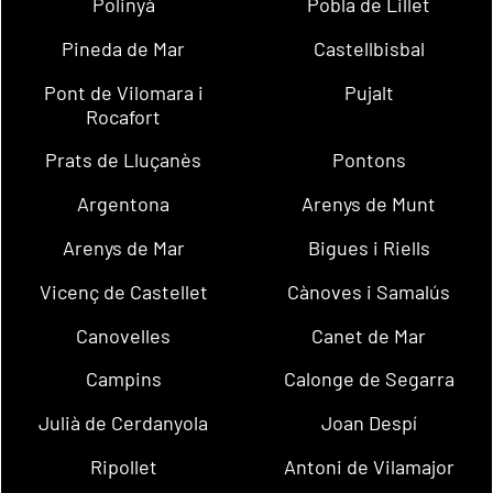
Polinyà
Pobla de Lillet
Pineda de Mar
Castellbisbal
Pont de Vilomara i
Pujalt
Rocafort
Prats de Lluçanès
Pontons
Argentona
Arenys de Munt
Arenys de Mar
Bigues i Riells
Vicenç de Castellet
Cànoves i Samalús
Canovelles
Canet de Mar
Campins
Calonge de Segarra
Julià de Cerdanyola
Joan Despí
Ripollet
Antoni de Vilamajor