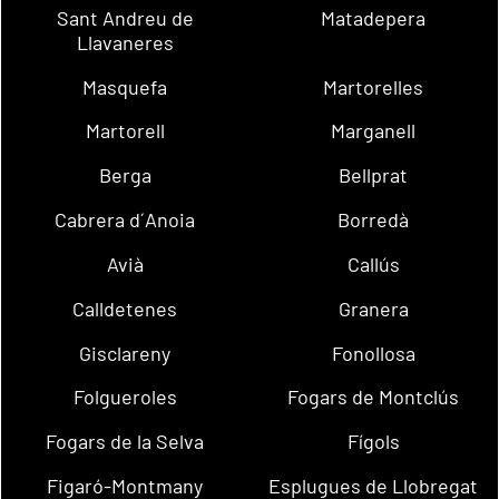
Sant Andreu de
Matadepera
Llavaneres
Masquefa
Martorelles
Martorell
Marganell
Berga
Bellprat
Cabrera d´Anoia
Borredà
Avià
Callús
Calldetenes
Granera
Gisclareny
Fonollosa
Folgueroles
Fogars de Montclús
Fogars de la Selva
Fígols
Figaró-Montmany
Esplugues de Llobregat