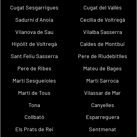
Cugat Sesgarrigues
Cugat del Vallès
Sadurní d´Anoia
Cecília de Voltregà
Vilanova de Sau
Vilalba Sasserra
Hipòlit de Voltregà
Caldes de Montbui
Sant Feliu Sasserra
Pere de Riudebitlles
Pere de Ribes
Mateu de Bages
Martí Sesgueioles
Martí Sarroca
Martí de Tous
Vilassar de Mar
Tona
Canyelles
Collbató
Esparreguera
Els Prats de Rei
Sentmenat