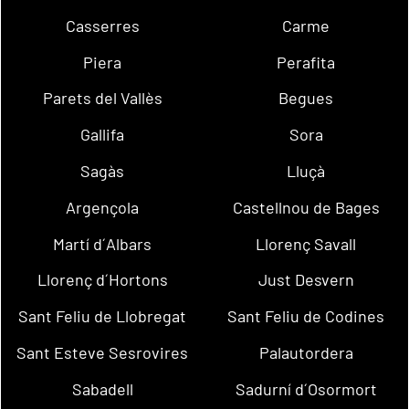
Casserres
Carme
Piera
Perafita
Parets del Vallès
Begues
Gallifa
Sora
Sagàs
Lluçà
Argençola
Castellnou de Bages
Martí d´Albars
Llorenç Savall
Llorenç d´Hortons
Just Desvern
Sant Feliu de Llobregat
Sant Feliu de Codines
Sant Esteve Sesrovires
Palautordera
Sabadell
Sadurní d´Osormort