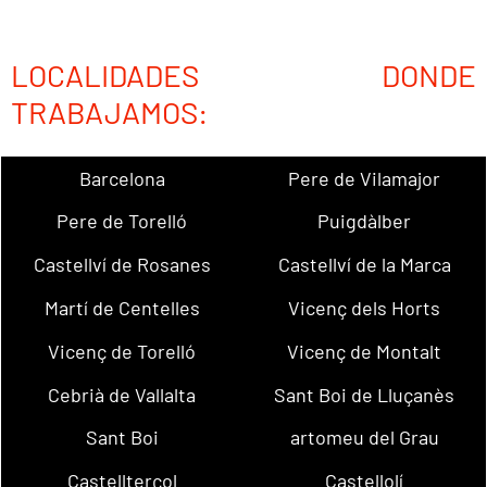
LOCALIDADES DONDE
TRABAJAMOS:
Barcelona
Pere de Vilamajor
Pere de Torelló
Puigdàlber
Castellví de Rosanes
Castellví de la Marca
Martí de Centelles
Vicenç dels Horts
Vicenç de Torelló
Vicenç de Montalt
Cebrià de Vallalta
Sant Boi de Lluçanès
Sant Boi
artomeu del Grau
Castellterçol
Castellolí