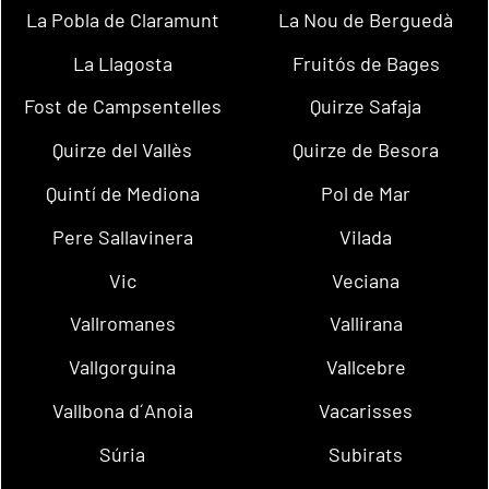
La Pobla de Claramunt
La Nou de Berguedà
La Llagosta
Fruitós de Bages
Fost de Campsentelles
Quirze Safaja
Quirze del Vallès
Quirze de Besora
Quintí de Mediona
Pol de Mar
Pere Sallavinera
Vilada
Vic
Veciana
Vallromanes
Vallirana
Vallgorguina
Vallcebre
Vallbona d´Anoia
Vacarisses
Súria
Subirats