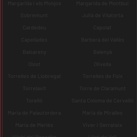
Margarida i els Monjos
Margarida de Montbui
Sobremunt
Julià de Vilatorta
Cardedeu
Capolat
Capellades
Barberà del Vallès
Balsareny
Balenyà
Olost
Olivella
Torrelles de Llobregat
Torrelles de Foix
Torrelavit
Torre de Claramunt
Torelló
Santa Coloma de Cervelló
Maria de Palautordera
Maria de Miralles
Maria de Merlès
Viver i Serrateix
Vilobí del Penedès
Lliçà de Vall