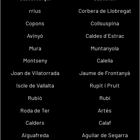
rrius
Corbera de Llobregat
Copons
Collsuspina
Avinyó
Caldes d´Estrac
Mura
Muntanyola
Montseny
Calella
Joan de Vilatorrada
Jaume de Frontanyà
Iscle de Vallalta
Rupit i Pruit
Rubió
Rubí
Roda de Ter
Artés
Calders
Calaf
Aiguafreda
Aguilar de Segarra