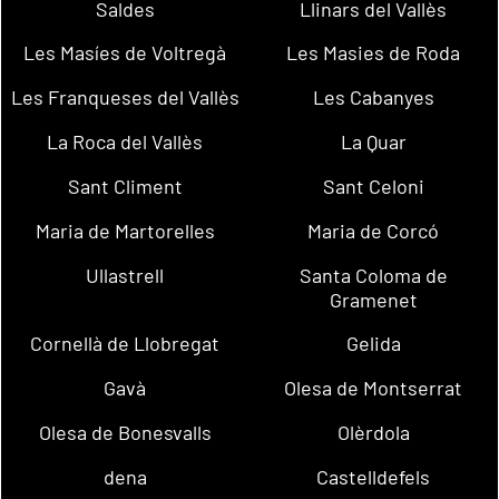
Saldes
Llinars del Vallès
Les Masíes de Voltregà
Les Masies de Roda
Les Franqueses del Vallès
Les Cabanyes
La Roca del Vallès
La Quar
Sant Climent
Sant Celoni
Maria de Martorelles
Maria de Corcó
Ullastrell
Santa Coloma de
Gramenet
Cornellà de Llobregat
Gelida
Gavà
Olesa de Montserrat
Olesa de Bonesvalls
Olèrdola
dena
Castelldefels