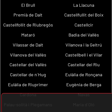
El Brull
La Llacuna
Premià de Dalt
Castellfullit del Boix
Castellfollit de Riubregós
Castellcir
Mataró
Badia del Vallès
Vilassar de Dalt
Vilanova i la Geltrú
Vilanova del Vallès
Castellbell i el Vilar
Castellar del Vallès
Castellar del Riu
Castellar de n´Hug
Eulàlia de Ronçana
Eulàlia de Riuprimer
Eugènia de Berga
Cardona
Navas
Palau-solità i Plegamans
Maria d´Oló