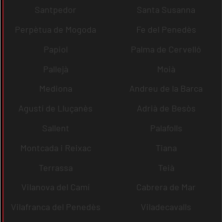
Santpedor
Santa Susanna
Perpètua de Mogoda
Fe del Penedès
Papiol
Palma de Cervelló
Pallejà
Moià
Mediona
Andreu de la Barca
Agustí de Lluçanès
Adrià de Besòs
Sallent
Palafolls
Montcada i Reixac
Tiana
Terrassa
Teià
Vilanova del Camí
Cabrera de Mar
Vilafranca del Penedès
Viladecavalls