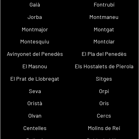
Gaià
Fontrubí
Jorba
Montmaneu
Montmajor
Montgat
Montesquiu
Montclar
Avinyonet del Penedès
El Pla del Penedès
El Masnou
Els Hostalets de Pierola
El Prat de Llobregat
Sitges
Seva
Orpí
Oristà
Orís
Olvan
Cercs
Centelles
Molins de Rei