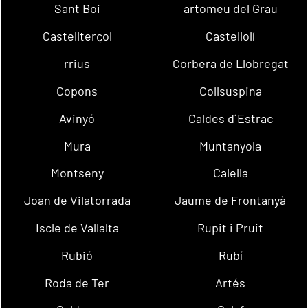
Sant Boi
artomeu del Grau
Castellterçol
Castellolí
rrius
Corbera de Llobregat
Copons
Collsuspina
Avinyó
Caldes d´Estrac
Mura
Muntanyola
Montseny
Calella
Joan de Vilatorrada
Jaume de Frontanyà
Iscle de Vallalta
Rupit i Pruit
Rubió
Rubí
Roda de Ter
Artés