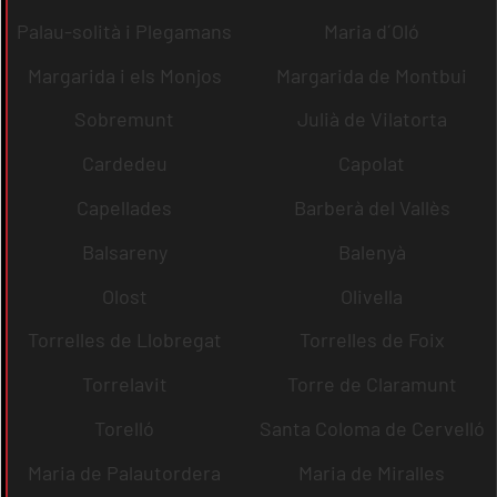
Palau-solità i Plegamans
Maria d´Oló
Margarida i els Monjos
Margarida de Montbui
Sobremunt
Julià de Vilatorta
Cardedeu
Capolat
Capellades
Barberà del Vallès
Balsareny
Balenyà
Olost
Olivella
Torrelles de Llobregat
Torrelles de Foix
Torrelavit
Torre de Claramunt
Torelló
Santa Coloma de Cervelló
Maria de Palautordera
Maria de Miralles