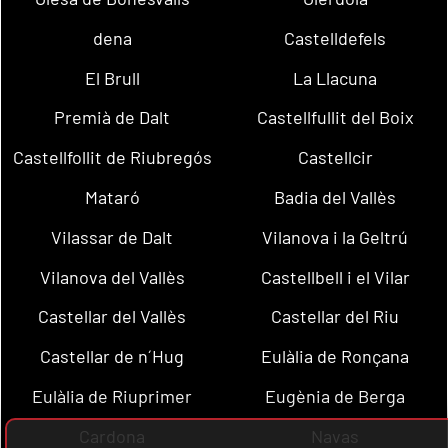
dena
Castelldefels
El Brull
La Llacuna
Premià de Dalt
Castellfullit del Boix
Castellfollit de Riubregós
Castellcir
Mataró
Badia del Vallès
Vilassar de Dalt
Vilanova i la Geltrú
Vilanova del Vallès
Castellbell i el Vilar
Castellar del Vallès
Castellar del Riu
Castellar de n´Hug
Eulàlia de Ronçana
Eulàlia de Riuprimer
Eugènia de Berga
Cardona
Navas