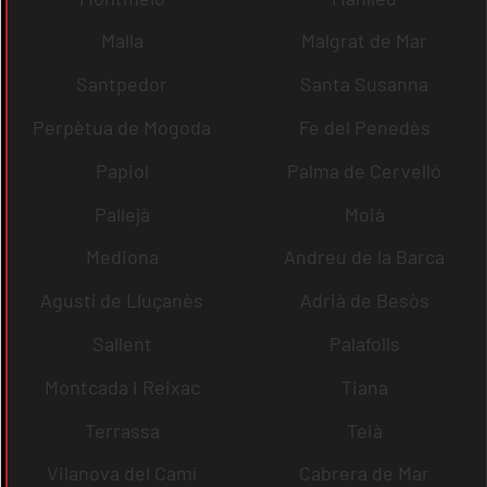
Malla
Malgrat de Mar
Santpedor
Santa Susanna
Perpètua de Mogoda
Fe del Penedès
Papiol
Palma de Cervelló
Pallejà
Moià
Mediona
Andreu de la Barca
Agustí de Lluçanès
Adrià de Besòs
Sallent
Palafolls
Montcada i Reixac
Tiana
Terrassa
Teià
Vilanova del Camí
Cabrera de Mar