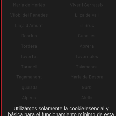
Maria de Merlès
Viver i Serrateix
Vilobí del Penedès
Lliçà de Vall
Lliçà d´Amunt
El Bruc
Dosrius
Cubelles
Tordera
Abrera
Tavertet
Tavèrnoles
Taradell
Talamanca
Tagamanent
Maria de Besora
Igualada
Gurb
Alpens
Alella
Bagà
Cabrils
Utilizamos solamente la cookie esencial y
básica para el funcionamiento mínimo de esta