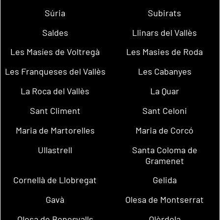
Súria
Subirats
Saldes
Llinars del Vallès
Les Masíes de Voltregà
Les Masies de Roda
Les Franqueses del Vallès
Les Cabanyes
La Roca del Vallès
La Quar
Sant Climent
Sant Celoni
Maria de Martorelles
Maria de Corcó
Ullastrell
Santa Coloma de
Gramenet
Cornellà de Llobregat
Gelida
Gavà
Olesa de Montserrat
Olesa de Bonesvalls
Olèrdola