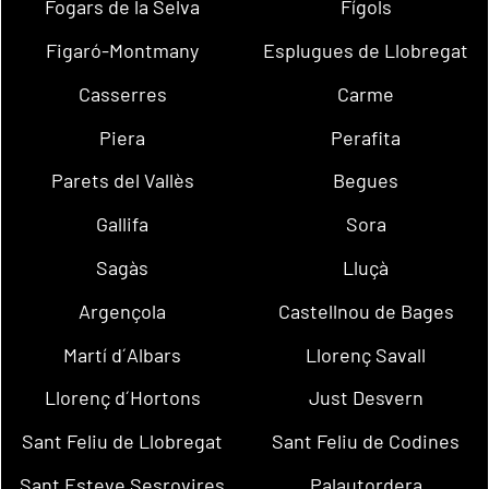
Fogars de la Selva
Fígols
Figaró-Montmany
Esplugues de Llobregat
Casserres
Carme
Piera
Perafita
Parets del Vallès
Begues
Gallifa
Sora
Sagàs
Lluçà
Argençola
Castellnou de Bages
Martí d´Albars
Llorenç Savall
Llorenç d´Hortons
Just Desvern
Sant Feliu de Llobregat
Sant Feliu de Codines
Sant Esteve Sesrovires
Palautordera