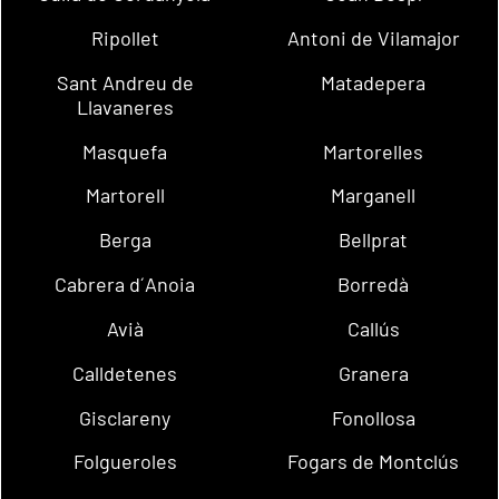
Ripollet
Antoni de Vilamajor
Sant Andreu de
Matadepera
Llavaneres
Masquefa
Martorelles
Martorell
Marganell
Berga
Bellprat
Cabrera d´Anoia
Borredà
Avià
Callús
Calldetenes
Granera
Gisclareny
Fonollosa
Folgueroles
Fogars de Montclús