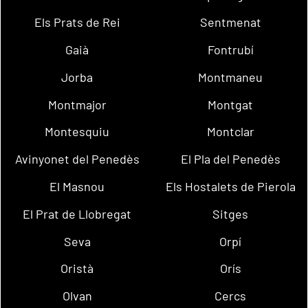
Els Prats de Rei
Sentmenat
Gaià
Fontrubí
Jorba
Montmaneu
Montmajor
Montgat
Montesquiu
Montclar
Avinyonet del Penedès
El Pla del Penedès
El Masnou
Els Hostalets de Pierola
El Prat de Llobregat
Sitges
Seva
Orpí
Oristà
Orís
Olvan
Cercs