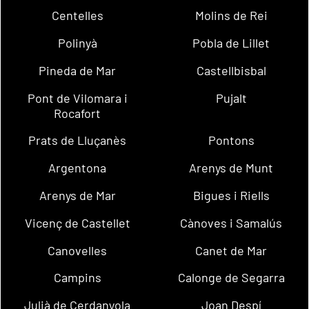
Centelles
Molins de Rei
Polinyà
Pobla de Lillet
Pineda de Mar
Castellbisbal
Pont de Vilomara i
Pujalt
Rocafort
Prats de Lluçanès
Pontons
Argentona
Arenys de Munt
Arenys de Mar
Bigues i Riells
Vicenç de Castellet
Cànoves i Samalús
Canovelles
Canet de Mar
Campins
Calonge de Segarra
Julià de Cerdanyola
Joan Despí