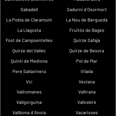
Sabadell
Sadurní d´Osormort
La Pobla de Claramunt
La Nou de Berguedà
La Llagosta
Fruitós de Bages
Fost de Campsentelles
Quirze Safaja
Quirze del Vallès
Quirze de Besora
Quintí de Mediona
Pol de Mar
Pere Sallavinera
Vilada
Vic
Veciana
Vallromanes
Vallirana
Vallgorguina
Vallcebre
Vallbona d´Anoia
Vacarisses