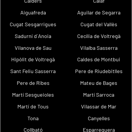
Calders
Calaf
Aiguafreda
Aguilar de Segarra
Cugat Sesgarrigues
Cugat del Vallès
Sadurní d´Anoia
Cecília de Voltregà
Vilanova de Sau
Vilalba Sasserra
Hipòlit de Voltregà
Caldes de Montbui
Sant Feliu Sasserra
Pere de Riudebitlles
Pere de Ribes
Mateu de Bages
Martí Sesgueioles
Martí Sarroca
Martí de Tous
Vilassar de Mar
Tona
Canyelles
Collbató
Esparreguera