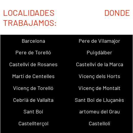
LOCALIDADES DONDE
TRABAJAMOS:
Barcelona
Pere de Vilamajor
Pere de Torelló
Puigdàlber
Castellví de Rosanes
Castellví de la Marca
Martí de Centelles
Vicenç dels Horts
Vicenç de Torelló
Vicenç de Montalt
Cebrià de Vallalta
Sant Boi de Lluçanès
Sant Boi
artomeu del Grau
Castellterçol
Castellolí