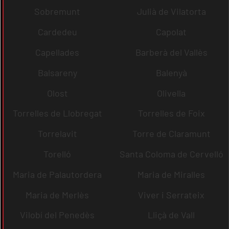
Sobremunt
Julià de Vilatorta
Cardedeu
Capolat
Capellades
Barberà del Vallès
Balsareny
Balenyà
Olost
Olivella
Torrelles de Llobregat
Torrelles de Foix
Torrelavit
Torre de Claramunt
Torelló
Santa Coloma de Cervelló
Maria de Palautordera
Maria de Miralles
Maria de Merlès
Viver i Serrateix
Vilobí del Penedès
Lliçà de Vall