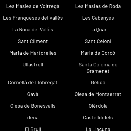
Les Masíes de Voltregà
Les Masies de Roda
Les Franqueses del Vallès
Les Cabanyes
La Roca del Vallès
La Quar
Sant Climent
Sant Celoni
Maria de Martorelles
Maria de Corcó
Ullastrell
Santa Coloma de
Gramenet
Cornellà de Llobregat
Gelida
Gavà
Olesa de Montserrat
Olesa de Bonesvalls
Olèrdola
dena
Castelldefels
El Brull
La Llacuna