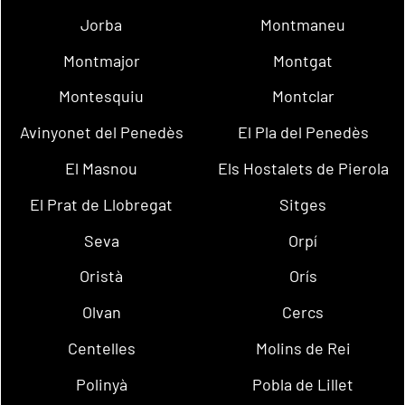
Jorba
Montmaneu
Montmajor
Montgat
Montesquiu
Montclar
Avinyonet del Penedès
El Pla del Penedès
El Masnou
Els Hostalets de Pierola
El Prat de Llobregat
Sitges
Seva
Orpí
Oristà
Orís
Olvan
Cercs
Centelles
Molins de Rei
Polinyà
Pobla de Lillet