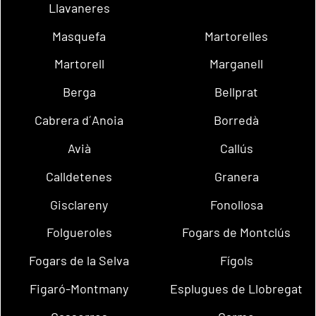
Llavaneres
Masquefa
Martorelles
Martorell
Marganell
Berga
Bellprat
Cabrera d´Anoia
Borredà
Avià
Callús
Calldetenes
Granera
Gisclareny
Fonollosa
Folgueroles
Fogars de Montclús
Fogars de la Selva
Fígols
Figaró-Montmany
Esplugues de Llobregat