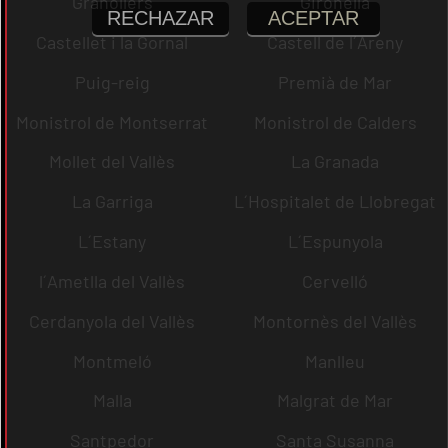
Granollers
Gironella
RECHAZAR
ACEPTAR
Castellet i la Gornal
Castell de l´Areny
Puig-reig
Premià de Mar
Monistrol de Montserrat
Monistrol de Calders
Mollet del Vallès
La Granada
La Garriga
L´Hospitalet de Llobregat
L´Estany
L´Espunyola
l´Ametlla del Vallès
Cervelló
Cerdanyola del Vallès
Montornès del Vallès
Montmeló
Manlleu
Malla
Malgrat de Mar
Santpedor
Santa Susanna