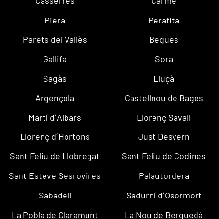
Casserres
Carme
Piera
Perafita
Parets del Vallès
Begues
Gallifa
Sora
Sagàs
Lluçà
Argençola
Castellnou de Bages
Martí d´Albars
Llorenç Savall
Llorenç d´Hortons
Just Desvern
Sant Feliu de Llobregat
Sant Feliu de Codines
Sant Esteve Sesrovires
Palautordera
Sabadell
Sadurní d´Osormort
La Pobla de Claramunt
La Nou de Berguedà