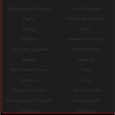
Perpètua de Mogoda
Fe del Penedès
Papiol
Palma de Cervelló
Pallejà
Moià
Mediona
Andreu de la Barca
Agustí de Lluçanès
Adrià de Besòs
Sallent
Palafolls
Montcada i Reixac
Tiana
Terrassa
Teià
Vilanova del Camí
Cabrera de Mar
Vilafranca del Penedès
Viladecavalls
Viladecans
Badalona