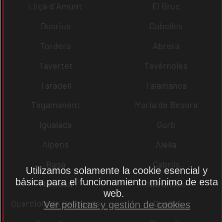
Lliçà d´Amunt
El Bruc
Dosrius
Cubelles
Tordera
Abrera
Tavertet
Tavèrnoles
Taradell
Talamanca
Tagamanent
Maria de Besora
Igualada
Gurb
Alpens
Alella
Bagà
Cabrils
Utilizamos solamente la cookie esencial y
básica para el funcionamiento mínimo de esta
Manresa
Navarcles
web.
Guardiola de Berguedà
Gualba
Ver políticas y gestión de cookies