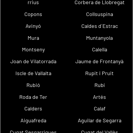
rrius
Corbera de Llobregat
Copons
Collsuspina
Avinyó
Caldes d´Estrac
Mura
Muntanyola
Montseny
Calella
Joan de Vilatorrada
Jaume de Frontanyà
Iscle de Vallalta
Rupit i Pruit
Rubió
Rubí
Roda de Ter
Artés
Calders
Calaf
Aiguafreda
Aguilar de Segarra
Cugat Sesgarrigues
Cugat del Vallès