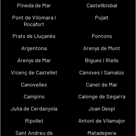
Pineda de Mar
Castellbisbal
Pont de Vilomara i
Pujalt
Rocafort
Prats de Lluçanès
Pontons
Argentona
Arenys de Munt
Arenys de Mar
Bigues i Riells
Vicenç de Castellet
Cànoves i Samalús
Canovelles
Canet de Mar
Campins
Calonge de Segarra
Julià de Cerdanyola
Joan Despí
Ripollet
Antoni de Vilamajor
Sant Andreu de
Matadepera