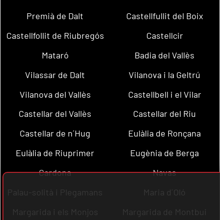
Premià de Dalt
Castellfullit del Boix
Castellfollit de Riubregós
Castellcir
Mataró
Badia del Vallès
Vilassar de Dalt
Vilanova i la Geltrú
Vilanova del Vallès
Castellbell i el Vilar
Castellar del Vallès
Castellar del Riu
Castellar de n´Hug
Eulàlia de Ronçana
Eulàlia de Riuprimer
Eugènia de Berga
Cardona
Navas
Palau-solità i Plegamans
Maria d´Oló
Margarida i els Monjos
Margarida de Montbui