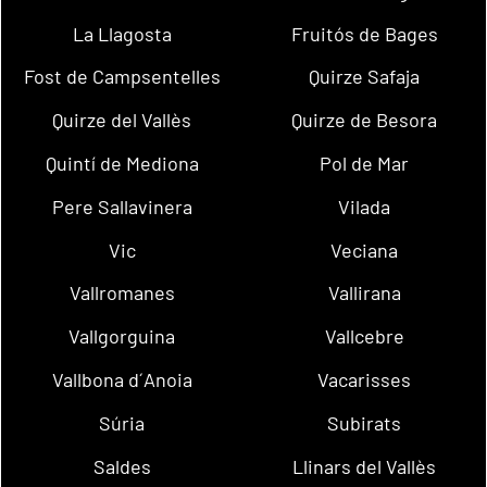
La Llagosta
Fruitós de Bages
Fost de Campsentelles
Quirze Safaja
Quirze del Vallès
Quirze de Besora
Quintí de Mediona
Pol de Mar
Pere Sallavinera
Vilada
Vic
Veciana
Vallromanes
Vallirana
Vallgorguina
Vallcebre
Vallbona d´Anoia
Vacarisses
Súria
Subirats
Saldes
Llinars del Vallès