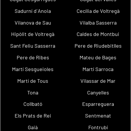
Sadurní d´Anoia
Cecília de Voltregà
Vilanova de Sau
Vilalba Sasserra
Hipòlit de Voltregà
Caldes de Montbui
Sant Feliu Sasserra
Pere de Riudebitlles
Pere de Ribes
Mateu de Bages
Martí Sesgueioles
Martí Sarroca
Martí de Tous
Vilassar de Mar
Tona
Canyelles
Collbató
Esparreguera
Els Prats de Rei
Sentmenat
Gaià
Fontrubí