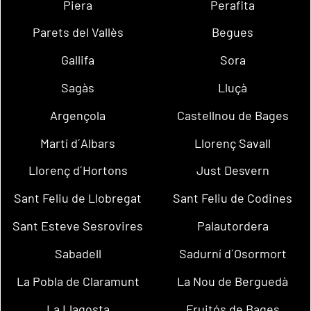
Piera
Perafita
Parets del Vallès
Begues
Gallifa
Sora
Sagàs
Lluçà
Argençola
Castellnou de Bages
Martí d´Albars
Llorenç Savall
Llorenç d´Hortons
Just Desvern
Sant Feliu de Llobregat
Sant Feliu de Codines
Sant Esteve Sesrovires
Palautordera
Sabadell
Sadurní d´Osormort
La Pobla de Claramunt
La Nou de Berguedà
La Llagosta
Fruitós de Bages