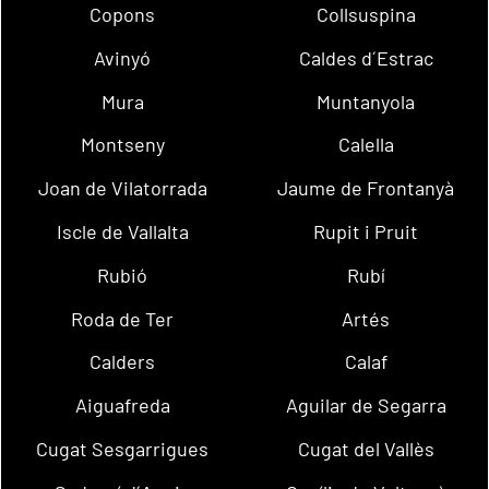
Copons
Collsuspina
Avinyó
Caldes d´Estrac
Mura
Muntanyola
Montseny
Calella
Joan de Vilatorrada
Jaume de Frontanyà
Iscle de Vallalta
Rupit i Pruit
Rubió
Rubí
Roda de Ter
Artés
Calders
Calaf
Aiguafreda
Aguilar de Segarra
Cugat Sesgarrigues
Cugat del Vallès