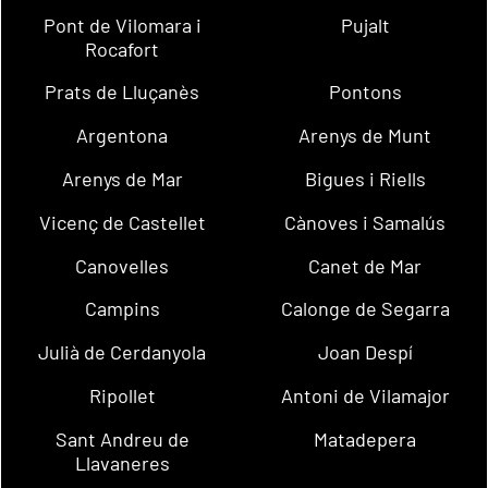
Pont de Vilomara i
Pujalt
Rocafort
Prats de Lluçanès
Pontons
Argentona
Arenys de Munt
Arenys de Mar
Bigues i Riells
Vicenç de Castellet
Cànoves i Samalús
Canovelles
Canet de Mar
Campins
Calonge de Segarra
Julià de Cerdanyola
Joan Despí
Ripollet
Antoni de Vilamajor
Sant Andreu de
Matadepera
Llavaneres