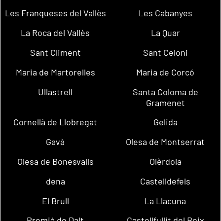
Les Franqueses del Vallès
Les Cabanyes
La Roca del Vallès
La Quar
Sant Climent
Sant Celoni
Maria de Martorelles
Maria de Corcó
Ullastrell
Santa Coloma de
Gramenet
Cornellà de Llobregat
Gelida
Gavà
Olesa de Montserrat
Olesa de Bonesvalls
Olèrdola
dena
Castelldefels
El Brull
La Llacuna
Premià de Dalt
Castellfullit del Boix