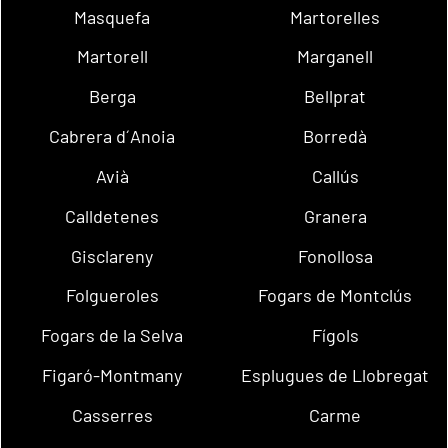
Masquefa
Martorelles
Martorell
Marganell
Berga
Bellprat
Cabrera d´Anoia
Borredà
Avià
Callús
Calldetenes
Granera
Gisclareny
Fonollosa
Folgueroles
Fogars de Montclús
Fogars de la Selva
Fígols
Figaró-Montmany
Esplugues de Llobregat
Casserres
Carme