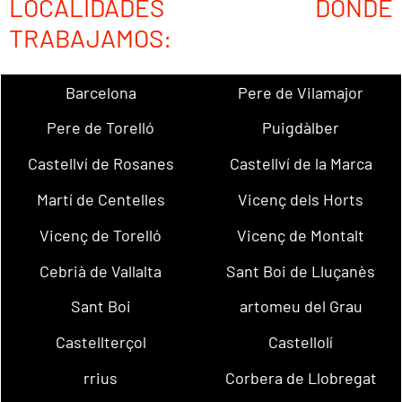
LOCALIDADES DONDE
TRABAJAMOS:
Barcelona
Pere de Vilamajor
Pere de Torelló
Puigdàlber
Castellví de Rosanes
Castellví de la Marca
Martí de Centelles
Vicenç dels Horts
Vicenç de Torelló
Vicenç de Montalt
Cebrià de Vallalta
Sant Boi de Lluçanès
Sant Boi
artomeu del Grau
Castellterçol
Castellolí
rrius
Corbera de Llobregat