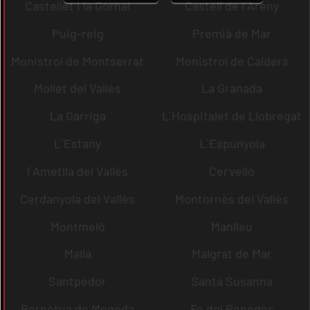
Castellet i la Gornal
Castell de l´Areny
Puig-reig
Premià de Mar
Monistrol de Montserrat
Monistrol de Calders
Mollet del Vallès
La Granada
La Garriga
L´Hospitalet de Llobregat
L´Estany
L´Espunyola
l´Ametlla del Vallès
Cervelló
Cerdanyola del Vallès
Montornès del Vallès
Montmeló
Manlleu
Malla
Malgrat de Mar
Santpedor
Santa Susanna
Perpètua de Mogoda
Fe del Penedès