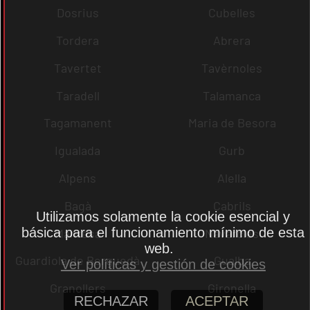
Dosrius
Cubelles
Tordera
Abrera
Tavertet
Tavèrnoles
Taradell
Talamanca
Tagamanent
Maria de Besora
Igualada
Gurb
Alpens
Alella
Bagà
Cabrils
Utilizamos solamente la cookie esencial y
básica para el funcionamiento mínimo de esta
Manresa
Navarcles
web.
Guardiola de Berguedà
Gualba
Ver políticas y gestión de cookies
Granollers
Gironella
RECHAZAR
ACEPTAR