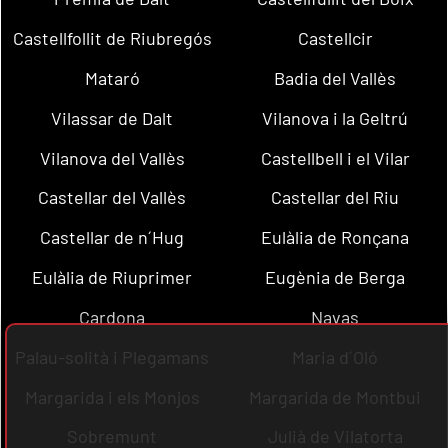
Castellfollit de Riubregós
Castellcir
Mataró
Badia del Vallès
Vilassar de Dalt
Vilanova i la Geltrú
Vilanova del Vallès
Castellbell i el Vilar
Castellar del Vallès
Castellar del Riu
Castellar de n´Hug
Eulàlia de Ronçana
Eulàlia de Riuprimer
Eugènia de Berga
Cardona
Navas
Palau-solità i Plegamans
Maria d´Oló
Margarida i els Monjos
Margarida de Montbui
Sobremunt
Julià de Vilatorta