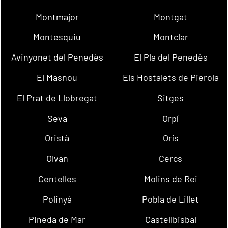
Montmajor
Montgat
Montesquiu
Montclar
Avinyonet del Penedès
El Pla del Penedès
El Masnou
Els Hostalets de Pierola
El Prat de Llobregat
Sitges
Seva
Orpí
Oristà
Orís
Olvan
Cercs
Centelles
Molins de Rei
Polinyà
Pobla de Lillet
Pineda de Mar
Castellbisbal