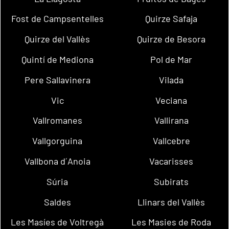
Fost de Campsentelles
Quirze Safaja
Quirze del Vallès
Quirze de Besora
Quintí de Mediona
Pol de Mar
Pere Sallavinera
Vilada
Vic
Veciana
Vallromanes
Vallirana
Vallgorguina
Vallcebre
Vallbona d´Anoia
Vacarisses
Súria
Subirats
Saldes
Llinars del Vallès
Les Masíes de Voltregà
Les Masies de Roda