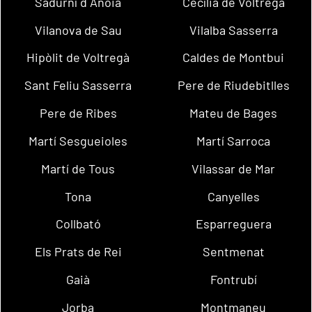
Sadurní d´Anoia
Cecília de Voltregà
Vilanova de Sau
Vilalba Sasserra
Hipòlit de Voltregà
Caldes de Montbui
Sant Feliu Sasserra
Pere de Riudebitlles
Pere de Ribes
Mateu de Bages
Martí Sesgueioles
Martí Sarroca
Martí de Tous
Vilassar de Mar
Tona
Canyelles
Collbató
Esparreguera
Els Prats de Rei
Sentmenat
Gaià
Fontrubí
Jorba
Montmaneu