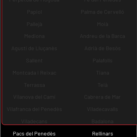
Papiol
Palma de Cervelló
Pallejà
Moià
Mediona
Andreu de la Barca
Agustí de Lluçanès
Adrià de Besòs
Sallent
Palafolls
Montcada i Reixac
Tiana
Terrassa
Teià
Vilanova del Camí
Cabrera de Mar
Vilafranca del Penedès
Viladecavalls
Viladecans
Badalona
Pacs del Penedès
Rellinars