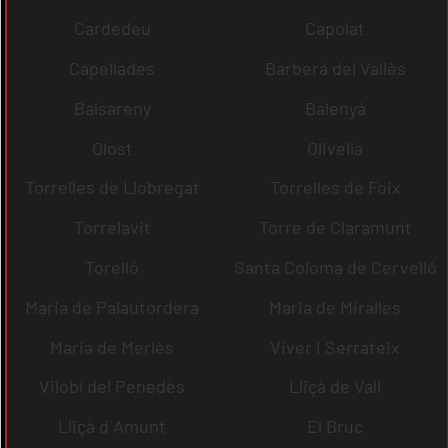
Cardedeu
Capolat
Capellades
Barberà del Vallès
Balsareny
Balenyà
Olost
Olivella
Torrelles de Llobregat
Torrelles de Foix
Torrelavit
Torre de Claramunt
Torelló
Santa Coloma de Cervelló
Maria de Palautordera
Maria de Miralles
Maria de Merlès
Viver i Serrateix
Vilobí del Penedès
Lliçà de Vall
Lliçà d´Amunt
El Bruc