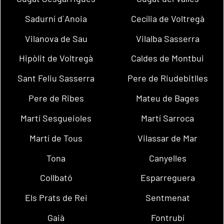
Sadurní d´Anoia
Cecília de Voltregà
Vilanova de Sau
Vilalba Sasserra
Hipòlit de Voltregà
Caldes de Montbui
Sant Feliu Sasserra
Pere de Riudebitlles
Pere de Ribes
Mateu de Bages
Martí Sesgueioles
Martí Sarroca
Martí de Tous
Vilassar de Mar
Tona
Canyelles
Collbató
Esparreguera
Els Prats de Rei
Sentmenat
Gaià
Fontrubí