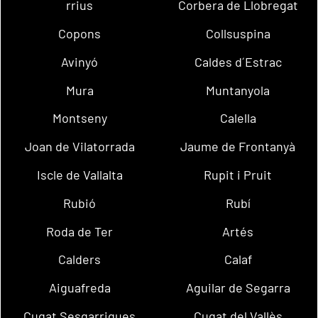
rrius
Corbera de Llobregat
Copons
Collsuspina
Avinyó
Caldes d´Estrac
Mura
Muntanyola
Montseny
Calella
Joan de Vilatorrada
Jaume de Frontanyà
Iscle de Vallalta
Rupit i Pruit
Rubió
Rubí
Roda de Ter
Artés
Calders
Calaf
Aiguafreda
Aguilar de Segarra
Cugat Sesgarrigues
Cugat del Vallès