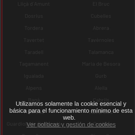
Lliçà d´Amunt
El Bruc
Dosrius
Cubelles
Tordera
Abrera
Tavertet
Tavèrnoles
Taradell
Talamanca
Tagamanent
Maria de Besora
Igualada
Gurb
Alpens
Alella
Bagà
Cabrils
Utilizamos solamente la cookie esencial y
básica para el funcionamiento mínimo de esta
Manresa
Navarcles
web.
Guardiola de Berguedà
Gualba
Ver políticas y gestión de cookies