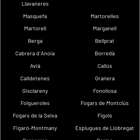
Llavaneres
Masquefa
Martorelles
Martorell
Marganell
Berga
Bellprat
Cabrera d´Anoia
Borredà
Avià
Callús
Calldetenes
Granera
Gisclareny
Fonollosa
Folgueroles
Fogars de Montclús
Fogars de la Selva
Fígols
Figaró-Montmany
Esplugues de Llobregat