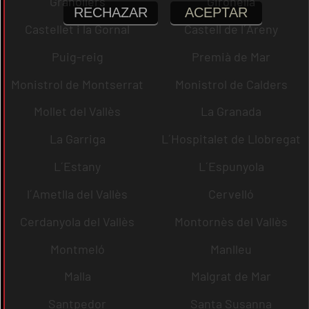
Granollers
Gironella
RECHAZAR
ACEPTAR
Castellet i la Gornal
Castell de l´Areny
Puig-reig
Premià de Mar
Monistrol de Montserrat
Monistrol de Calders
Mollet del Vallès
La Granada
La Garriga
L´Hospitalet de Llobregat
L´Estany
L´Espunyola
l´Ametlla del Vallès
Cervelló
Cerdanyola del Vallès
Montornès del Vallès
Montmeló
Manlleu
Malla
Malgrat de Mar
Santpedor
Santa Susanna