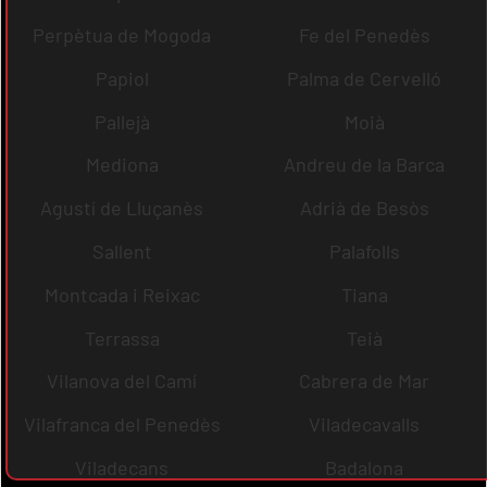
Perpètua de Mogoda
Fe del Penedès
Papiol
Palma de Cervelló
Pallejà
Moià
Mediona
Andreu de la Barca
Agustí de Lluçanès
Adrià de Besòs
Sallent
Palafolls
Montcada i Reixac
Tiana
Terrassa
Teià
Vilanova del Camí
Cabrera de Mar
Vilafranca del Penedès
Viladecavalls
Viladecans
Badalona