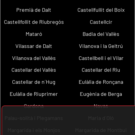
Premià de Dalt
Castellfullit del Boix
Castellfollit de Riubregós
Castellcir
Mataró
Badia del Vallès
Vilassar de Dalt
Vilanova i la Geltrú
Vilanova del Vallès
Castellbell i el Vilar
Castellar del Vallès
Castellar del Riu
Castellar de n´Hug
Eulàlia de Ronçana
Eulàlia de Riuprimer
Eugènia de Berga
Cardona
Navas
Palau-solità i Plegamans
Maria d´Oló
Margarida i els Monjos
Margarida de Montbui