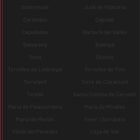
Sobremunt
Julià de Vilatorta
Cardedeu
Capolat
Capellades
Barberà del Vallès
Balsareny
Balenyà
Olost
Olivella
Torrelles de Llobregat
Torrelles de Foix
Torrelavit
Torre de Claramunt
Torelló
Santa Coloma de Cervelló
Maria de Palautordera
Maria de Miralles
Maria de Merlès
Viver i Serrateix
Vilobí del Penedès
Lliçà de Vall