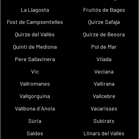
La Llagosta
Fruitós de Bages
Fost de Campsentelles
Quirze Safaja
Quirze del Vallès
Quirze de Besora
Quintí de Mediona
Pol de Mar
Pere Sallavinera
Vilada
Vic
Veciana
Vallromanes
Vallirana
Vallgorguina
Vallcebre
Vallbona d´Anoia
Vacarisses
Súria
Subirats
Saldes
Llinars del Vallès