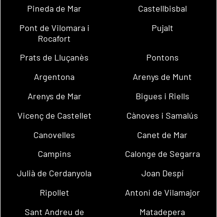
Pineda de Mar
Castellbisbal
Pont de Vilomara i
Pujalt
Rocafort
Prats de Lluçanès
Pontons
Argentona
Arenys de Munt
Arenys de Mar
Bigues i Riells
Vicenç de Castellet
Cànoves i Samalús
Canovelles
Canet de Mar
Campins
Calonge de Segarra
Julià de Cerdanyola
Joan Despí
Ripollet
Antoni de Vilamajor
Sant Andreu de
Matadepera