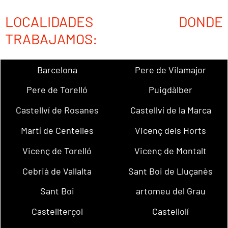
LOCALIDADES DONDE
TRABAJAMOS:
Barcelona
Pere de Vilamajor
Pere de Torelló
Puigdàlber
Castellví de Rosanes
Castellví de la Marca
Martí de Centelles
Vicenç dels Horts
Vicenç de Torelló
Vicenç de Montalt
Cebrià de Vallalta
Sant Boi de Lluçanès
Sant Boi
artomeu del Grau
Castellterçol
Castellolí