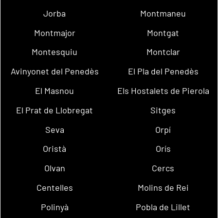
Jorba
Montmaneu
Montmajor
Montgat
Montesquiu
Montclar
Avinyonet del Penedès
El Pla del Penedès
El Masnou
Els Hostalets de Pierola
El Prat de Llobregat
Sitges
Seva
Orpí
Oristà
Orís
Olvan
Cercs
Centelles
Molins de Rei
Polinyà
Pobla de Lillet