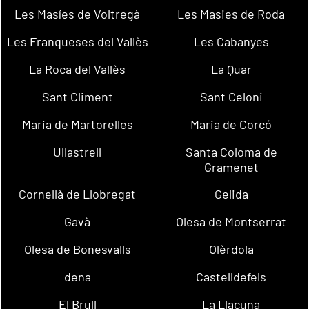
Les Masíes de Voltregà
Les Masies de Roda
Les Franqueses del Vallès
Les Cabanyes
La Roca del Vallès
La Quar
Sant Climent
Sant Celoni
Maria de Martorelles
Maria de Corcó
Ullastrell
Santa Coloma de
Gramenet
Cornellà de Llobregat
Gelida
Gavà
Olesa de Montserrat
Olesa de Bonesvalls
Olèrdola
dena
Castelldefels
El Brull
La Llacuna