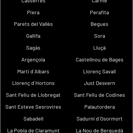
Casserres
Carme
Piera
Perafita
Parets del Vallès
Begues
Gallifa
Sora
Sagàs
Lluçà
Argençola
Castellnou de Bages
Martí d´Albars
Llorenç Savall
Llorenç d´Hortons
Just Desvern
Sant Feliu de Llobregat
Sant Feliu de Codines
Sant Esteve Sesrovires
Palautordera
Sabadell
Sadurní d´Osormort
La Pobla de Claramunt
La Nou de Berguedà