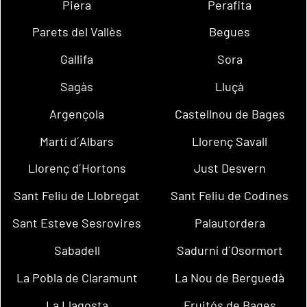
Piera
Perafita
Parets del Vallès
Begues
Gallifa
Sora
Sagàs
Lluçà
Argençola
Castellnou de Bages
Martí d´Albars
Llorenç Savall
Llorenç d´Hortons
Just Desvern
Sant Feliu de Llobregat
Sant Feliu de Codines
Sant Esteve Sesrovires
Palautordera
Sabadell
Sadurní d´Osormort
La Pobla de Claramunt
La Nou de Berguedà
La Llagosta
Fruitós de Bages