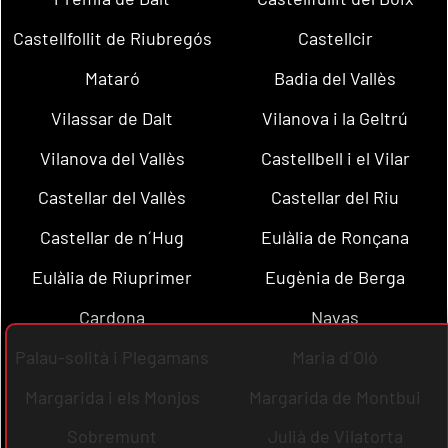
Castellfollit de Riubregós
Castellcir
Mataró
Badia del Vallès
Vilassar de Dalt
Vilanova i la Geltrú
Vilanova del Vallès
Castellbell i el Vilar
Castellar del Vallès
Castellar del Riu
Castellar de n´Hug
Eulàlia de Ronçana
Eulàlia de Riuprimer
Eugènia de Berga
Cardona
Navas
Palau-solità i Plegamans
Maria d´Oló
Margarida i els Monjos
Margarida de Montbui
Sobremunt
Julià de Vilatorta