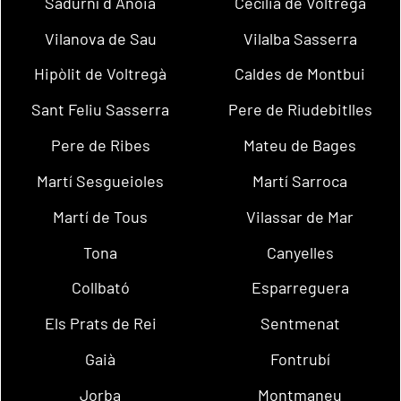
Sadurní d´Anoia
Cecília de Voltregà
Vilanova de Sau
Vilalba Sasserra
Hipòlit de Voltregà
Caldes de Montbui
Sant Feliu Sasserra
Pere de Riudebitlles
Pere de Ribes
Mateu de Bages
Martí Sesgueioles
Martí Sarroca
Martí de Tous
Vilassar de Mar
Tona
Canyelles
Collbató
Esparreguera
Els Prats de Rei
Sentmenat
Gaià
Fontrubí
Jorba
Montmaneu