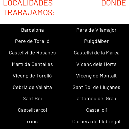
LOCALIDADES DONDE
TRABAJAMOS:
Barcelona
Pere de Vilamajor
Pere de Torelló
Puigdàlber
Castellví de Rosanes
Castellví de la Marca
Martí de Centelles
Vicenç dels Horts
Vicenç de Torelló
Vicenç de Montalt
Cebrià de Vallalta
Sant Boi de Lluçanès
Sant Boi
artomeu del Grau
Castellterçol
Castellolí
rrius
Corbera de Llobregat