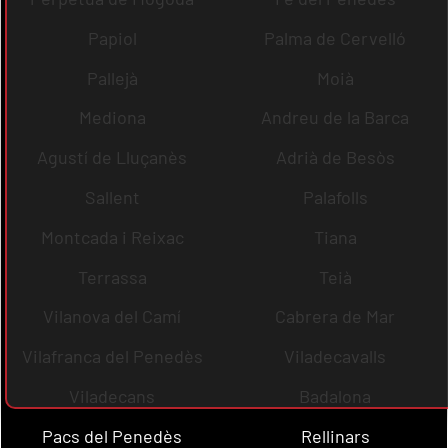
Papiol
Palma de Cervelló
Pallejà
Moià
Mediona
Andreu de la Barca
Agustí de Lluçanès
Adrià de Besòs
Sallent
Palafolls
Montcada i Reixac
Tiana
Terrassa
Teià
Vilanova del Camí
Cabrera de Mar
Vilafranca del Penedès
Viladecavalls
Viladecans
Badalona
Pacs del Penedès
Rellinars