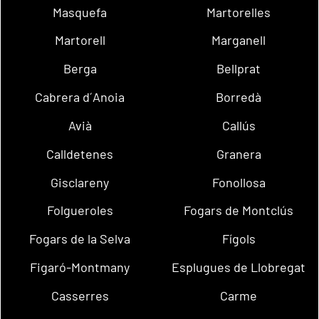
Masquefa
Martorelles
Martorell
Marganell
Berga
Bellprat
Cabrera d´Anoia
Borredà
Avià
Callús
Calldetenes
Granera
Gisclareny
Fonollosa
Folgueroles
Fogars de Montclús
Fogars de la Selva
Fígols
Figaró-Montmany
Esplugues de Llobregat
Casserres
Carme