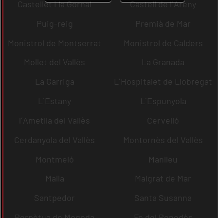
Castellet i la Gornal
Castell de l´Areny
Puig-reig
Premià de Mar
Monistrol de Montserrat
Monistrol de Calders
Mollet del Vallès
La Granada
La Garriga
L´Hospitalet de Llobregat
L´Estany
L´Espunyola
l´Ametlla del Vallès
Cervelló
Cerdanyola del Vallès
Montornès del Vallès
Montmeló
Manlleu
Malla
Malgrat de Mar
Santpedor
Santa Susanna
Perpètua de Mogoda
Fe del Penedès