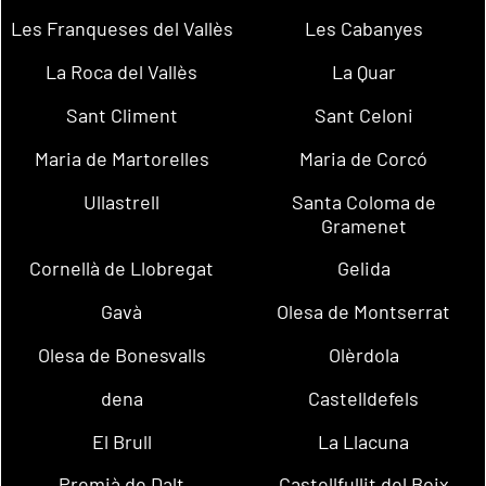
Les Franqueses del Vallès
Les Cabanyes
La Roca del Vallès
La Quar
Sant Climent
Sant Celoni
Maria de Martorelles
Maria de Corcó
Ullastrell
Santa Coloma de
Gramenet
Cornellà de Llobregat
Gelida
Gavà
Olesa de Montserrat
Olesa de Bonesvalls
Olèrdola
dena
Castelldefels
El Brull
La Llacuna
Premià de Dalt
Castellfullit del Boix