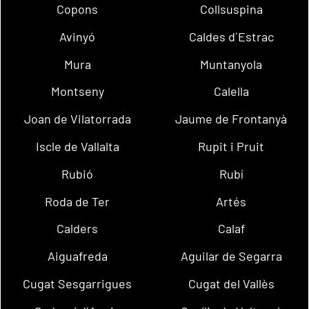
Copons
Collsuspina
Avinyó
Caldes d´Estrac
Mura
Muntanyola
Montseny
Calella
Joan de Vilatorrada
Jaume de Frontanyà
Iscle de Vallalta
Rupit i Pruit
Rubió
Rubí
Roda de Ter
Artés
Calders
Calaf
Aiguafreda
Aguilar de Segarra
Cugat Sesgarrigues
Cugat del Vallès