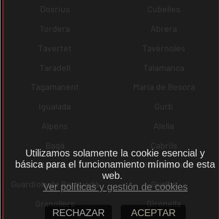
Dosrius
Cubelles
Tordera
Abrera
Tavertet
Tavèrnoles
Taradell
Talamanca
Tagamanent
Maria de Besora
Igualada
Gurb
Alpens
Alella
Bagà
Cabrils
Utilizamos solamente la cookie esencial y
básica para el funcionamiento mínimo de esta
Manresa
Navarcles
web.
Guardiola de Berguedà
Gualba
Ver políticas y gestión de cookies
Granollers
Gironella
RECHAZAR
ACEPTAR