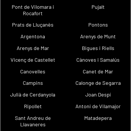
Pont de Vilomara i
Pujalt
Rocafort
Prats de Lluçanès
Pontons
Argentona
Arenys de Munt
Arenys de Mar
Bigues i Riells
Vicenç de Castellet
Cànoves i Samalús
Canovelles
Canet de Mar
Campins
Calonge de Segarra
Julià de Cerdanyola
Joan Despí
Ripollet
Antoni de Vilamajor
Sant Andreu de
Matadepera
Llavaneres