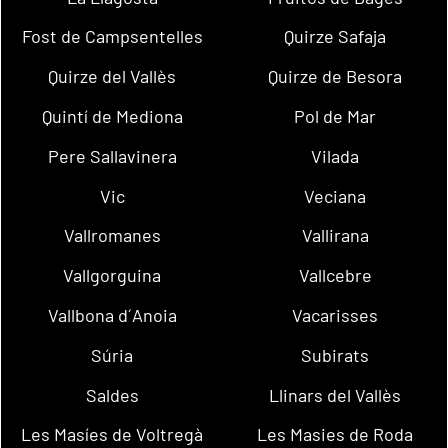
Fost de Campsentelles
Quirze Safaja
Quirze del Vallès
Quirze de Besora
Quintí de Mediona
Pol de Mar
Pere Sallavinera
Vilada
Vic
Veciana
Vallromanes
Vallirana
Vallgorguina
Vallcebre
Vallbona d´Anoia
Vacarisses
Súria
Subirats
Saldes
Llinars del Vallès
Les Masíes de Voltregà
Les Masies de Roda