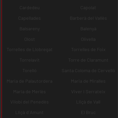
Cardedeu
Capolat
Capellades
Barberà del Vallès
Balsareny
Balenyà
Olost
Olivella
Torrelles de Llobregat
Torrelles de Foix
Torrelavit
Torre de Claramunt
Torelló
Santa Coloma de Cervelló
Maria de Palautordera
Maria de Miralles
Maria de Merlès
Viver i Serrateix
Vilobí del Penedès
Lliçà de Vall
Lliçà d´Amunt
El Bruc