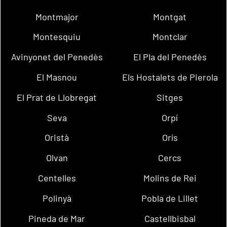
Montmajor
Montgat
Montesquiu
Montclar
Avinyonet del Penedès
El Pla del Penedès
El Masnou
Els Hostalets de Pierola
El Prat de Llobregat
Sitges
Seva
Orpí
Oristà
Orís
Olvan
Cercs
Centelles
Molins de Rei
Polinyà
Pobla de Lillet
Pineda de Mar
Castellbisbal