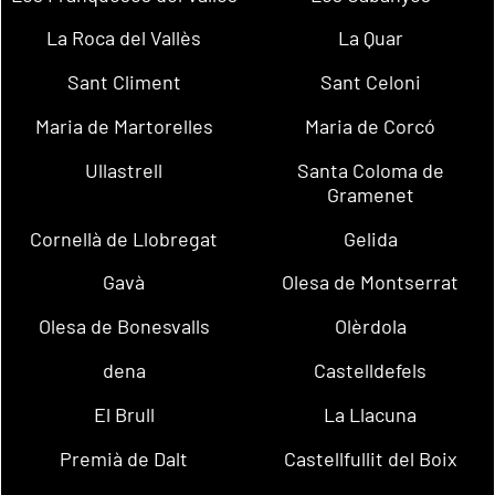
La Roca del Vallès
La Quar
Sant Climent
Sant Celoni
Maria de Martorelles
Maria de Corcó
Ullastrell
Santa Coloma de
Gramenet
Cornellà de Llobregat
Gelida
Gavà
Olesa de Montserrat
Olesa de Bonesvalls
Olèrdola
dena
Castelldefels
El Brull
La Llacuna
Premià de Dalt
Castellfullit del Boix