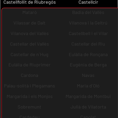
Castellfollit de Riubregós
Castellcir
Mataró
Badia del Vallès
Vilassar de Dalt
Vilanova i la Geltrú
Vilanova del Vallès
Castellbell i el Vilar
Castellar del Vallès
Castellar del Riu
Castellar de n´Hug
Eulàlia de Ronçana
Eulàlia de Riuprimer
Eugènia de Berga
Cardona
Navas
Palau-solità i Plegamans
Maria d´Oló
Margarida i els Monjos
Margarida de Montbui
Sobremunt
Julià de Vilatorta
Cardedeu
Capolat