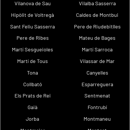
Vilanova de Sau
Vilalba Sasserra
Hipòlit de Voltregà
Caldes de Montbui
Sant Feliu Sasserra
Pere de Riudebitlles
Pere de Ribes
Mateu de Bages
Martí Sesgueioles
Martí Sarroca
Martí de Tous
Vilassar de Mar
Tona
Canyelles
Collbató
Esparreguera
Els Prats de Rei
Sentmenat
Gaià
Fontrubí
Jorba
Montmaneu