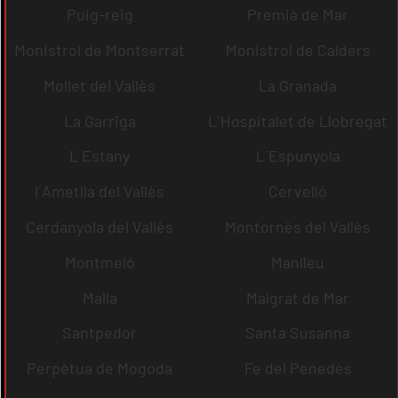
Puig-reig
Premià de Mar
Monistrol de Montserrat
Monistrol de Calders
Mollet del Vallès
La Granada
La Garriga
L´Hospitalet de Llobregat
L´Estany
L´Espunyola
l´Ametlla del Vallès
Cervelló
Cerdanyola del Vallès
Montornès del Vallès
Montmeló
Manlleu
Malla
Malgrat de Mar
Santpedor
Santa Susanna
Perpètua de Mogoda
Fe del Penedès