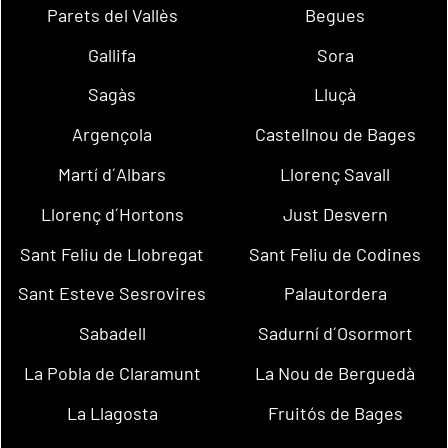
Parets del Vallès
Begues
Gallifa
Sora
Sagàs
Lluçà
Argençola
Castellnou de Bages
Martí d´Albars
Llorenç Savall
Llorenç d´Hortons
Just Desvern
Sant Feliu de Llobregat
Sant Feliu de Codines
Sant Esteve Sesrovires
Palautordera
Sabadell
Sadurní d´Osormort
La Pobla de Claramunt
La Nou de Berguedà
La Llagosta
Fruitós de Bages