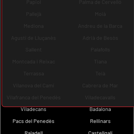
Papiol
Palma de Cervelló
Pallejà
Moià
Mediona
Andreu de la Barca
Agustí de Lluçanès
Adrià de Besòs
Sallent
Palafolls
Montcada i Reixac
Tiana
Terrassa
Teià
Vilanova del Camí
Cabrera de Mar
Vilafranca del Penedès
Viladecavalls
Viladecans
Badalona
Pacs del Penedès
Rellinars
Rajadell
Castellgalí