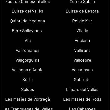
Fost de Campsentelles
Quirze Safaja
Quirze del Vallès
Quirze de Besora
Quintí de Mediona
Pol de Mar
Pere Sallavinera
Vilada
Vic
Veciana
Vallromanes
Vallirana
Vallgorguina
Vallcebre
Vallbona d´Anoia
Vacarisses
Súria
Subirats
Saldes
Llinars del Vallès
Les Masíes de Voltregà
Les Masies de Roda
Les Franqueses del Vallès
Les Cabanyes