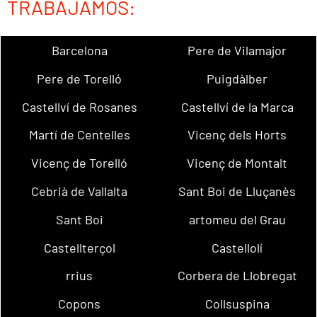
TRABAJAMOS:
Barcelona
Pere de Vilamajor
Pere de Torelló
Puigdàlber
Castellví de Rosanes
Castellví de la Marca
Martí de Centelles
Vicenç dels Horts
Vicenç de Torelló
Vicenç de Montalt
Cebrià de Vallalta
Sant Boi de Lluçanès
Sant Boi
artomeu del Grau
Castellterçol
Castellolí
rrius
Corbera de Llobregat
Copons
Collsuspina