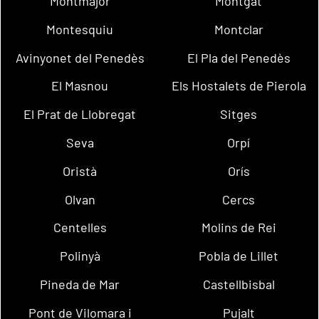
Montmajor
Montgat
Montesquiu
Montclar
Avinyonet del Penedès
El Pla del Penedès
El Masnou
Els Hostalets de Pierola
El Prat de Llobregat
Sitges
Seva
Orpí
Oristà
Orís
Olvan
Cercs
Centelles
Molins de Rei
Polinyà
Pobla de Lillet
Pineda de Mar
Castellbisbal
Pont de Vilomara i
Pujalt