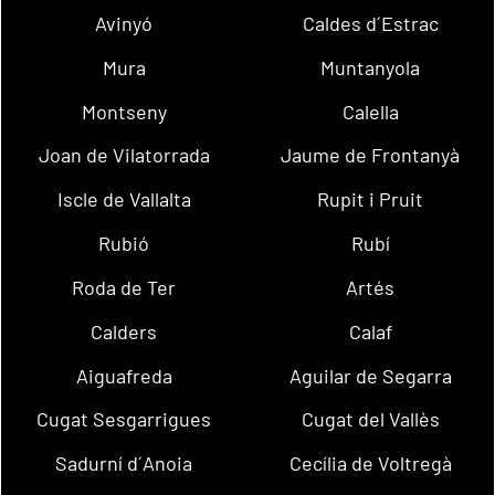
Avinyó
Caldes d´Estrac
Mura
Muntanyola
Montseny
Calella
Joan de Vilatorrada
Jaume de Frontanyà
Iscle de Vallalta
Rupit i Pruit
Rubió
Rubí
Roda de Ter
Artés
Calders
Calaf
Aiguafreda
Aguilar de Segarra
Cugat Sesgarrigues
Cugat del Vallès
Sadurní d´Anoia
Cecília de Voltregà