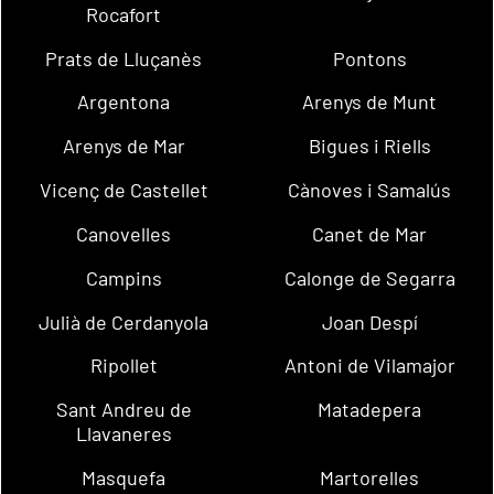
Rocafort
Prats de Lluçanès
Pontons
Argentona
Arenys de Munt
Arenys de Mar
Bigues i Riells
Vicenç de Castellet
Cànoves i Samalús
Canovelles
Canet de Mar
Campins
Calonge de Segarra
Julià de Cerdanyola
Joan Despí
Ripollet
Antoni de Vilamajor
Sant Andreu de
Matadepera
Llavaneres
Masquefa
Martorelles