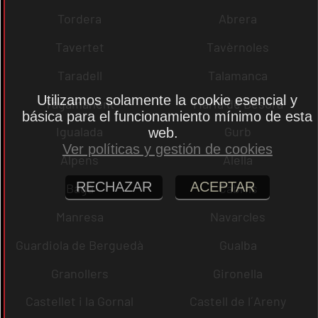
Tordera
Abrera
Tavertet
Tavèrnoles
Taradell
Talamanca
Utilizamos solamente la cookie esencial y
Tagamanent
Maria de Besora
básica para el funcionamiento mínimo de esta
Igualada
Gurb
web.
Ver políticas y gestión de cookies
Alpens
Alella
RECHAZAR
ACEPTAR
Bagà
Cabrils
Manresa
Navarcles
Guardiola de Berguedà
Gualba
Granollers
Gironella
Castellet i la Gornal
Castell de l´Areny