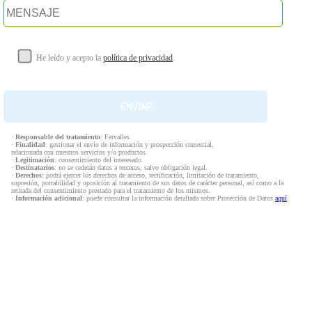
He leído y acepto la
política de privacidad
.
·
Responsable del tratamiento
: Fervalles
·
Finalidad
: gestionar el envío de información y prospección comercial,
relacionada con nuestros servicios y/o productos.
·
Legitimación
: consentimiento del interesado.
·
Destinatarios
: no se cederán datos a terceros, salvo obligación legal.
·
Derechos
: podrá ejercer los derechos de acceso, rectificación, limitación de tratamiento,
supresión, portabilidad y oposición al tratamiento de sus datos de carácter personal, así como a la
retirada del consentimiento prestado para el tratamiento de los mismos.
·
Información adicional
: puede consultar la información detallada sobre Protección de Datos
aquí
.