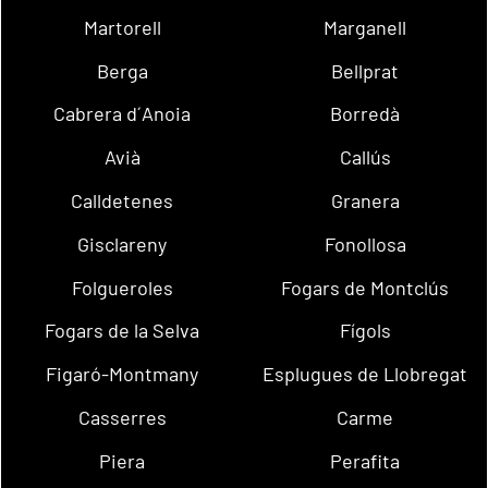
Martorell
Marganell
Berga
Bellprat
Cabrera d´Anoia
Borredà
Avià
Callús
Calldetenes
Granera
Gisclareny
Fonollosa
Folgueroles
Fogars de Montclús
Fogars de la Selva
Fígols
Figaró-Montmany
Esplugues de Llobregat
Casserres
Carme
Piera
Perafita