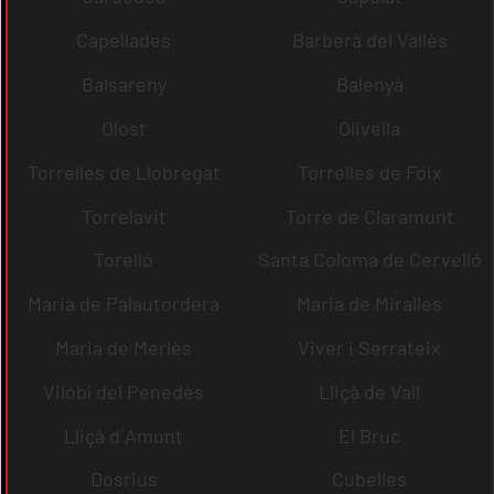
Capellades
Barberà del Vallès
Balsareny
Balenyà
Olost
Olivella
Torrelles de Llobregat
Torrelles de Foix
Torrelavit
Torre de Claramunt
Torelló
Santa Coloma de Cervelló
Maria de Palautordera
Maria de Miralles
Maria de Merlès
Viver i Serrateix
Vilobí del Penedès
Lliçà de Vall
Lliçà d´Amunt
El Bruc
Dosrius
Cubelles