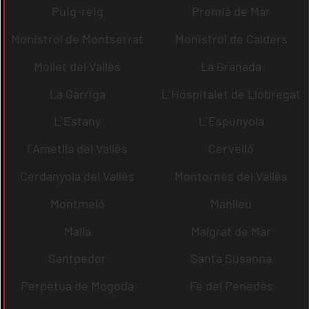
Puig-reig
Premià de Mar
Monistrol de Montserrat
Monistrol de Calders
Mollet del Vallès
La Granada
La Garriga
L´Hospitalet de Llobregat
L´Estany
L´Espunyola
l´Ametlla del Vallès
Cervelló
Cerdanyola del Vallès
Montornès del Vallès
Montmeló
Manlleu
Malla
Malgrat de Mar
Santpedor
Santa Susanna
Perpètua de Mogoda
Fe del Penedès