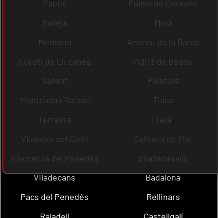
Papiol
Palma de Cervelló
Pallejà
Moià
Mediona
Andreu de la Barca
Agustí de Lluçanès
Adrià de Besòs
Sallent
Palafolls
Montcada i Reixac
Tiana
Terrassa
Teià
Vilanova del Camí
Cabrera de Mar
Vilafranca del Penedès
Viladecavalls
Viladecans
Badalona
Pacs del Penedès
Rellinars
Rajadell
Castellgalí