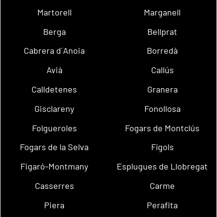
Martorell
Marganell
Berga
Bellprat
Cabrera d´Anoia
Borredà
Avià
Callús
Calldetenes
Granera
Gisclareny
Fonollosa
Folgueroles
Fogars de Montclús
Fogars de la Selva
Fígols
Figaró-Montmany
Esplugues de Llobregat
Casserres
Carme
Piera
Perafita