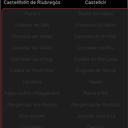
Castellfollit de Riubregós
Castellcir
Mataró
Badia del Vallès
Vilassar de Dalt
Vilanova i la Geltrú
Vilanova del Vallès
Castellbell i el Vilar
Castellar del Vallès
Castellar del Riu
Castellar de n´Hug
Eulàlia de Ronçana
Eulàlia de Riuprimer
Eugènia de Berga
Cardona
Navas
Palau-solità i Plegamans
Maria d´Oló
Margarida i els Monjos
Margarida de Montbui
Sobremunt
Julià de Vilatorta
Cardedeu
Capolat