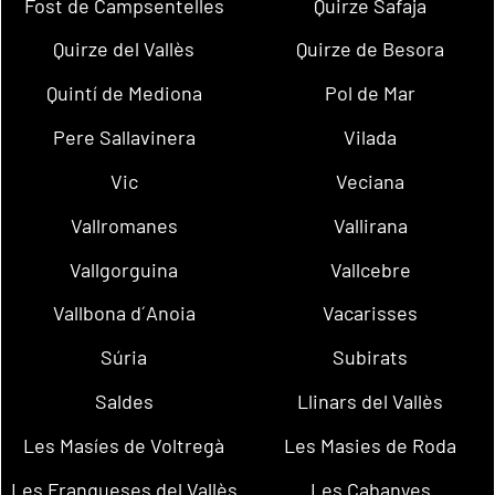
Fost de Campsentelles
Quirze Safaja
Quirze del Vallès
Quirze de Besora
Quintí de Mediona
Pol de Mar
Pere Sallavinera
Vilada
Vic
Veciana
Vallromanes
Vallirana
Vallgorguina
Vallcebre
Vallbona d´Anoia
Vacarisses
Súria
Subirats
Saldes
Llinars del Vallès
Les Masíes de Voltregà
Les Masies de Roda
Les Franqueses del Vallès
Les Cabanyes