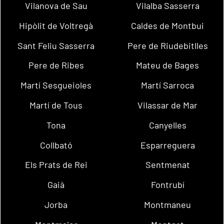
Vilanova de Sau
Vilalba Sasserra
Hipòlit de Voltregà
Caldes de Montbui
Sant Feliu Sasserra
Pere de Riudebitlles
Pere de Ribes
Mateu de Bages
Martí Sesgueioles
Martí Sarroca
Martí de Tous
Vilassar de Mar
Tona
Canyelles
Collbató
Esparreguera
Els Prats de Rei
Sentmenat
Gaià
Fontrubí
Jorba
Montmaneu