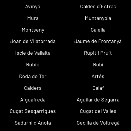
Avinyó
Caldes d´Estrac
Mura
Muntanyola
Montseny
Calella
Joan de Vilatorrada
Jaume de Frontanyà
Iscle de Vallalta
Rupit i Pruit
Rubió
Rubí
Roda de Ter
Artés
Calders
Calaf
Aiguafreda
Aguilar de Segarra
Cugat Sesgarrigues
Cugat del Vallès
Sadurní d´Anoia
Cecília de Voltregà