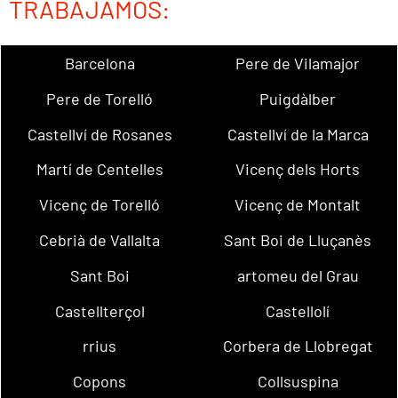
TRABAJAMOS:
Barcelona
Pere de Vilamajor
Pere de Torelló
Puigdàlber
Castellví de Rosanes
Castellví de la Marca
Martí de Centelles
Vicenç dels Horts
Vicenç de Torelló
Vicenç de Montalt
Cebrià de Vallalta
Sant Boi de Lluçanès
Sant Boi
artomeu del Grau
Castellterçol
Castellolí
rrius
Corbera de Llobregat
Copons
Collsuspina