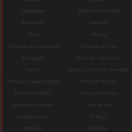
Capellades
Barberà del Vallès
Balsareny
Balenyà
Olost
Olivella
Torrelles de Llobregat
Torrelles de Foix
Torrelavit
Torre de Claramunt
Torelló
Santa Coloma de Cervelló
Maria de Palautordera
Maria de Miralles
Maria de Merlès
Viver i Serrateix
Vilobí del Penedès
Lliçà de Vall
Lliçà d´Amunt
El Bruc
Dosrius
Cubelles