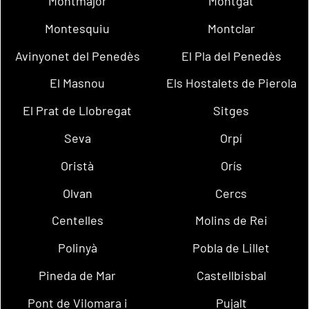
Montmajor
Montgat
Montesquiu
Montclar
Avinyonet del Penedès
El Pla del Penedès
El Masnou
Els Hostalets de Pierola
El Prat de Llobregat
Sitges
Seva
Orpí
Oristà
Orís
Olvan
Cercs
Centelles
Molins de Rei
Polinyà
Pobla de Lillet
Pineda de Mar
Castellbisbal
Pont de Vilomara i
Pujalt