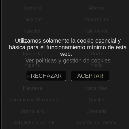
Tordera
Abrera
Tavertet
Tavèrnoles
Taradell
Talamanca
Utilizamos solamente la cookie esencial y
Tagamanent
Maria de Besora
básica para el funcionamiento mínimo de esta
Igualada
Gurb
web.
Ver políticas y gestión de cookies
Alpens
Alella
RECHAZAR
ACEPTAR
Bagà
Cabrils
Manresa
Navarcles
Guardiola de Berguedà
Gualba
Granollers
Gironella
Castellet i la Gornal
Castell de l´Areny