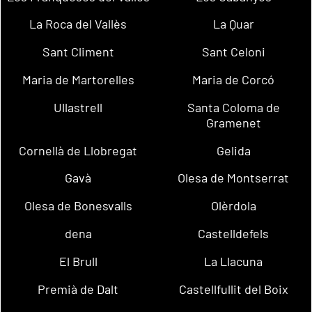
La Roca del Vallès
La Quar
Sant Climent
Sant Celoni
Maria de Martorelles
Maria de Corcó
Ullastrell
Santa Coloma de
Gramenet
Cornellà de Llobregat
Gelida
Gavà
Olesa de Montserrat
Olesa de Bonesvalls
Olèrdola
dena
Castelldefels
El Brull
La Llacuna
Premià de Dalt
Castellfullit del Boix