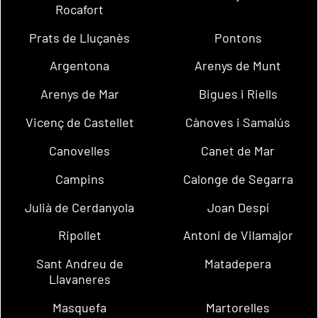
Rocafort
Prats de Lluçanès
Pontons
Argentona
Arenys de Munt
Arenys de Mar
Bigues i Riells
Vicenç de Castellet
Cànoves i Samalús
Canovelles
Canet de Mar
Campins
Calonge de Segarra
Julià de Cerdanyola
Joan Despí
Ripollet
Antoni de Vilamajor
Sant Andreu de
Matadepera
Llavaneres
Masquefa
Martorelles