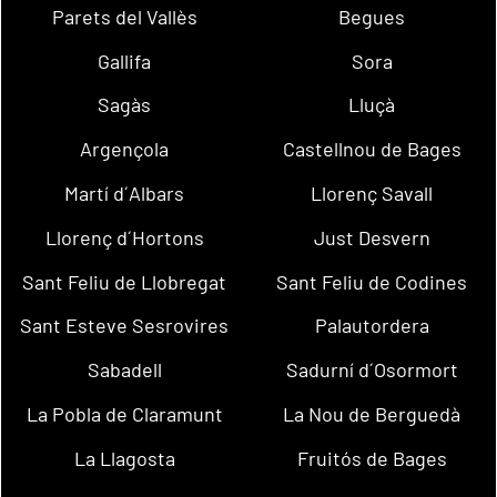
Parets del Vallès
Begues
Gallifa
Sora
Sagàs
Lluçà
Argençola
Castellnou de Bages
Martí d´Albars
Llorenç Savall
Llorenç d´Hortons
Just Desvern
Sant Feliu de Llobregat
Sant Feliu de Codines
Sant Esteve Sesrovires
Palautordera
Sabadell
Sadurní d´Osormort
La Pobla de Claramunt
La Nou de Berguedà
La Llagosta
Fruitós de Bages