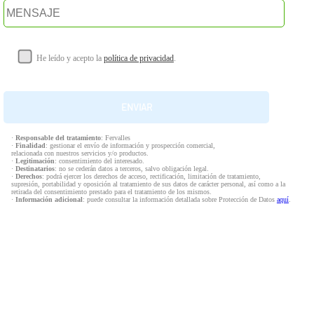
He leído y acepto la
política de privacidad
.
·
Responsable del tratamiento
: Fervalles
·
Finalidad
: gestionar el envío de información y prospección comercial,
relacionada con nuestros servicios y/o productos.
·
Legitimación
: consentimiento del interesado.
·
Destinatarios
: no se cederán datos a terceros, salvo obligación legal.
·
Derechos
: podrá ejercer los derechos de acceso, rectificación, limitación de tratamiento,
supresión, portabilidad y oposición al tratamiento de sus datos de carácter personal, así como a la
retirada del consentimiento prestado para el tratamiento de los mismos.
·
Información adicional
: puede consultar la información detallada sobre Protección de Datos
aquí
.