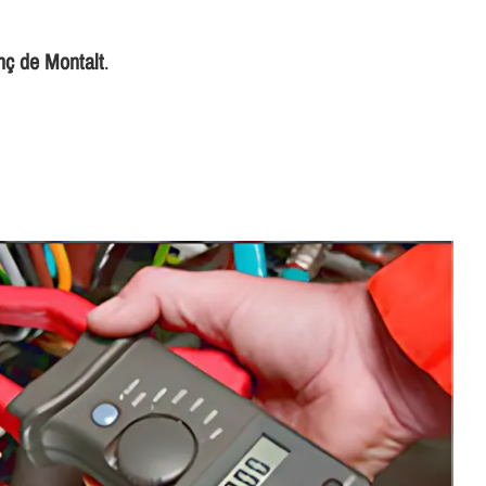
nç de Montalt
.