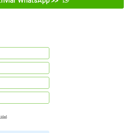
acidad
.