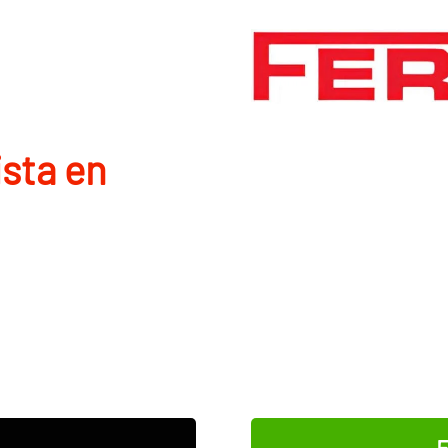
ista en
E