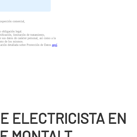
rospección comercial,
o obligación legal.
ctificación, limitación de tratamiento,
e sus datos de carácter personal, así como a la
iento de los mismos.
mación detallada sobre Protección de Datos
aquí
.
E ELECTRICISTA EN
DE MONTALT