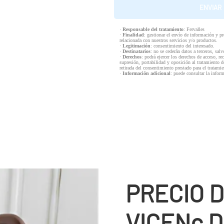
·
Responsable del tratamiento
: Fervalles
·
Finalidad
: gestionar el envío de información y p
relacionada con nuestros servicios y/o productos.
·
Legitimación
: consentimiento del interesado.
·
Destinatarios
: no se cederán datos a terceros, salv
·
Derechos
: podrá ejercer los derechos de acceso, re
supresión, portabilidad y oposición al tratamiento d
retirada del consentimiento prestado para el tratam
·
Información adicional
: puede consultar la infor
PRECIO D
VICENç 