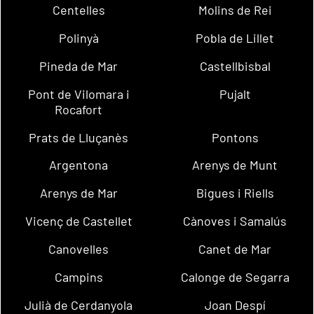
Centelles
Molins de Rei
Polinyà
Pobla de Lillet
Pineda de Mar
Castellbisbal
Pont de Vilomara i
Pujalt
Rocafort
Prats de Lluçanès
Pontons
Argentona
Arenys de Munt
Arenys de Mar
Bigues i Riells
Vicenç de Castellet
Cànoves i Samalús
Canovelles
Canet de Mar
Campins
Calonge de Segarra
Julià de Cerdanyola
Joan Despí