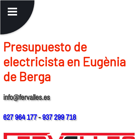
Presupuesto de
electricista en Eugènia
de Berga
info@fervalles.es
627 964 177
-
937 299 718