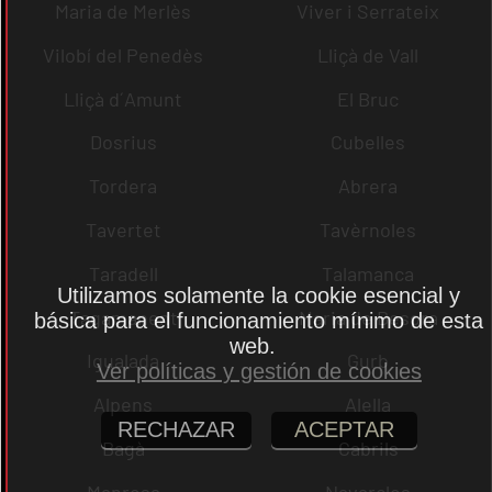
Maria de Merlès
Viver i Serrateix
Vilobí del Penedès
Lliçà de Vall
Lliçà d´Amunt
El Bruc
Dosrius
Cubelles
Tordera
Abrera
Tavertet
Tavèrnoles
Taradell
Talamanca
Utilizamos solamente la cookie esencial y
Tagamanent
Maria de Besora
básica para el funcionamiento mínimo de esta
web.
Igualada
Gurb
Ver políticas y gestión de cookies
Alpens
Alella
RECHAZAR
ACEPTAR
Bagà
Cabrils
Manresa
Navarcles