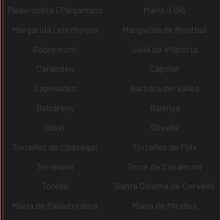
Palau-solità i Plegamans
Maria d´Oló
Margarida i els Monjos
Margarida de Montbui
Sobremunt
Julià de Vilatorta
Cardedeu
Capolat
Capellades
Barberà del Vallès
Balsareny
Balenyà
Olost
Olivella
Torrelles de Llobregat
Torrelles de Foix
Torrelavit
Torre de Claramunt
Torelló
Santa Coloma de Cervelló
Maria de Palautordera
Maria de Miralles