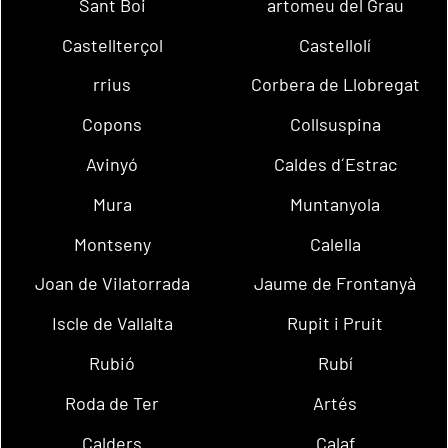
Sant Boi
artomeu del Grau
Castellterçol
Castellolí
rrius
Corbera de Llobregat
Copons
Collsuspina
Avinyó
Caldes d´Estrac
Mura
Muntanyola
Montseny
Calella
Joan de Vilatorrada
Jaume de Frontanyà
Iscle de Vallalta
Rupit i Pruit
Rubió
Rubí
Roda de Ter
Artés
Calders
Calaf