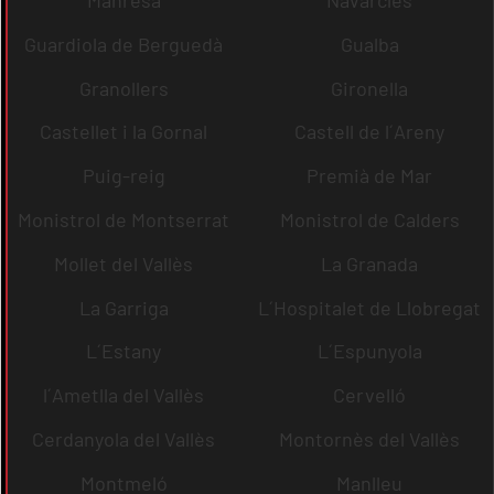
Guardiola de Berguedà
Gualba
Granollers
Gironella
Castellet i la Gornal
Castell de l´Areny
Puig-reig
Premià de Mar
Monistrol de Montserrat
Monistrol de Calders
Mollet del Vallès
La Granada
La Garriga
L´Hospitalet de Llobregat
L´Estany
L´Espunyola
l´Ametlla del Vallès
Cervelló
Cerdanyola del Vallès
Montornès del Vallès
Montmeló
Manlleu