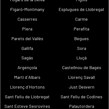
Figaró-Montmany
Esplugues de Llobregat
Casserres
Carme
Piera
Perafita
Parets del Vallès
Begues
Gallifa
Sora
Sagàs
Lluçà
Argençola
Castellnou de Bages
Martí d´Albars
Llorenç Savall
Llorenç d´Hortons
Just Desvern
Sant Feliu de Llobregat
Sant Feliu de Codines
Sant Esteve Sesrovires
Palautordera