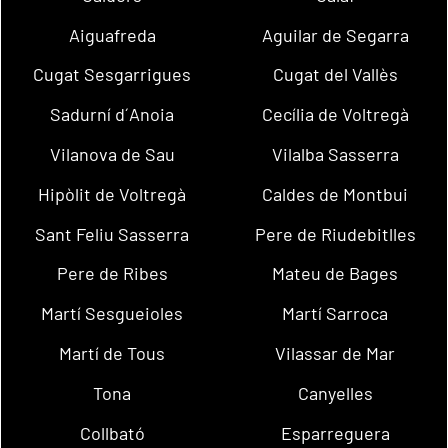
Aiguafreda
Aguilar de Segarra
Cugat Sesgarrigues
Cugat del Vallès
Sadurní d´Anoia
Cecília de Voltregà
Vilanova de Sau
Vilalba Sasserra
Hipòlit de Voltregà
Caldes de Montbui
Sant Feliu Sasserra
Pere de Riudebitlles
Pere de Ribes
Mateu de Bages
Martí Sesgueioles
Martí Sarroca
Martí de Tous
Vilassar de Mar
Tona
Canyelles
Collbató
Esparreguera