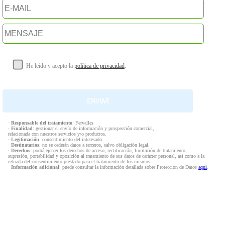
He leído y acepto la
política de privacidad
.
·
Responsable del tratamiento
: Fervalles
·
Finalidad
: gestionar el envío de información y prospección comercial,
relacionada con nuestros servicios y/o productos.
·
Legitimación
: consentimiento del interesado.
·
Destinatarios
: no se cederán datos a terceros, salvo obligación legal.
·
Derechos
: podrá ejercer los derechos de acceso, rectificación, limitación de tratamiento,
supresión, portabilidad y oposición al tratamiento de sus datos de carácter personal, así como a la
retirada del consentimiento prestado para el tratamiento de los mismos.
·
Información adicional
: puede consultar la información detallada sobre Protección de Datos
aquí
.