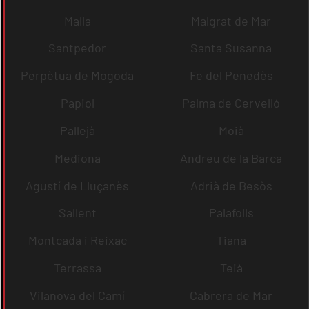
Malla
Malgrat de Mar
Santpedor
Santa Susanna
Perpètua de Mogoda
Fe del Penedès
Papiol
Palma de Cervelló
Pallejà
Moià
Mediona
Andreu de la Barca
Agustí de Lluçanès
Adrià de Besòs
Sallent
Palafolls
Montcada i Reixac
Tiana
Terrassa
Teià
Vilanova del Camí
Cabrera de Mar