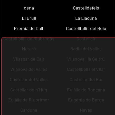
dena
Castelldefels
El Brull
La Llacuna
Premià de Dalt
Castellfullit del Boix
Castellfollit de Riubregós
Castellcir
Mataró
Badia del Vallès
Vilassar de Dalt
Vilanova i la Geltrú
Vilanova del Vallès
Castellbell i el Vilar
Castellar del Vallès
Castellar del Riu
Castellar de n´Hug
Eulàlia de Ronçana
Eulàlia de Riuprimer
Eugènia de Berga
Cardona
Navas