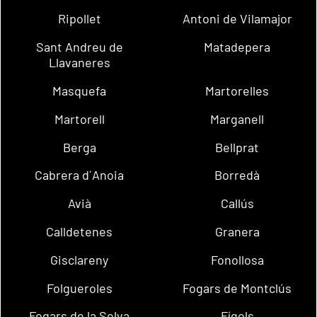
Ripollet
Antoni de Vilamajor
Sant Andreu de
Matadepera
Llavaneres
Masquefa
Martorelles
Martorell
Marganell
Berga
Bellprat
Cabrera d´Anoia
Borredà
Avià
Callús
Calldetenes
Granera
Gisclareny
Fonollosa
Folgueroles
Fogars de Montclús
Fogars de la Selva
Fígols