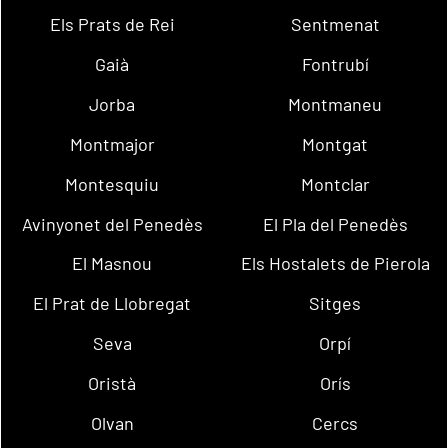
Els Prats de Rei
Sentmenat
Gaià
Fontrubí
Jorba
Montmaneu
Montmajor
Montgat
Montesquiu
Montclar
Avinyonet del Penedès
El Pla del Penedès
El Masnou
Els Hostalets de Pierola
El Prat de Llobregat
Sitges
Seva
Orpí
Oristà
Orís
Olvan
Cercs