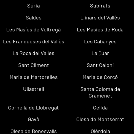
Súria
Subirats
Saldes
Llinars del Vallès
Les Masíes de Voltregà
Les Masies de Roda
Les Franqueses del Vallès
Les Cabanyes
La Roca del Vallès
La Quar
Sant Climent
Sant Celoni
Maria de Martorelles
Maria de Corcó
Ullastrell
Santa Coloma de
Gramenet
Cornellà de Llobregat
Gelida
Gavà
Olesa de Montserrat
Olesa de Bonesvalls
Olèrdola