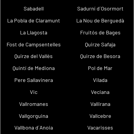
Sabadell
Sadurní d´Osormort
La Pobla de Claramunt
La Nou de Berguedà
La Llagosta
Fruitós de Bages
Fost de Campsentelles
Quirze Safaja
Quirze del Vallès
Quirze de Besora
Quintí de Mediona
Pol de Mar
Pere Sallavinera
Vilada
Vic
Veciana
Vallromanes
Vallirana
Vallgorguina
Vallcebre
Vallbona d´Anoia
Vacarisses