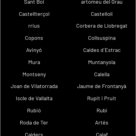
Sant Boi
artomeu del Grau
Castellterçol
Castellolí
rrius
Corbera de Llobregat
Copons
Collsuspina
Avinyó
Caldes d´Estrac
Mura
Muntanyola
Montseny
Calella
Joan de Vilatorrada
Jaume de Frontanyà
Iscle de Vallalta
Rupit i Pruit
Rubió
Rubí
Roda de Ter
Artés
Calders
Calaf