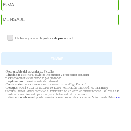
He leído y acepto la
política de privacidad
.
·
Responsable del tratamiento
: Fervalles
·
Finalidad
: gestionar el envío de información y prospección comercial,
relacionada con nuestros servicios y/o productos.
·
Legitimación
: consentimiento del interesado.
·
Destinatarios
: no se cederán datos a terceros, salvo obligación legal.
·
Derechos
: podrá ejercer los derechos de acceso, rectificación, limitación de tratamiento,
supresión, portabilidad y oposición al tratamiento de sus datos de carácter personal, así como a la
retirada del consentimiento prestado para el tratamiento de los mismos.
·
Información adicional
: puede consultar la información detallada sobre Protección de Datos
aquí
.