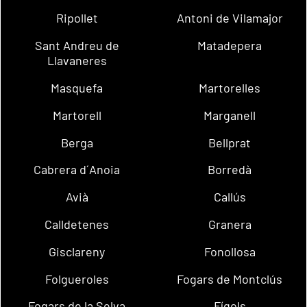
Ripollet
Antoni de Vilamajor
Sant Andreu de
Matadepera
Llavaneres
Masquefa
Martorelles
Martorell
Marganell
Berga
Bellprat
Cabrera d´Anoia
Borredà
Avià
Callús
Calldetenes
Granera
Gisclareny
Fonollosa
Folgueroles
Fogars de Montclús
Fogars de la Selva
Fígols