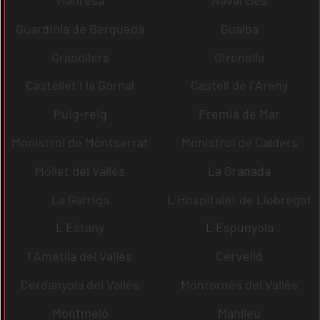
Guardiola de Berguedà
Gualba
Granollers
Gironella
Castellet i la Gornal
Castell de l´Areny
Puig-reig
Premià de Mar
Monistrol de Montserrat
Monistrol de Calders
Mollet del Vallès
La Granada
La Garriga
L´Hospitalet de Llobregat
L´Estany
L´Espunyola
l´Ametlla del Vallès
Cervelló
Cerdanyola del Vallès
Montornès del Vallès
Montmeló
Manlleu