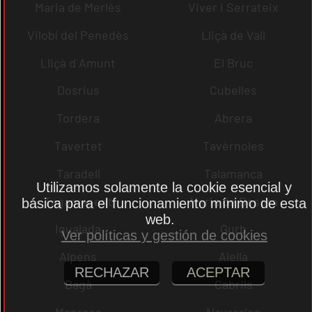
Maria de Merlès
Viver i Serrateix
Vilobí del Penedès
Lliçà de Vall
Lliçà d´Amunt
El Bruc
Dosrius
Cubelles
Tordera
Abrera
Tavertet
Tavèrnoles
Taradell
Talamanca
Utilizamos solamente la cookie esencial y
Tagamanent
Maria de Besora
básica para el funcionamiento mínimo de esta
web.
Igualada
Gurb
Ver políticas y gestión de cookies
Alpens
Alella
RECHAZAR
ACEPTAR
Bagà
Cabrils
Manresa
Navarcles