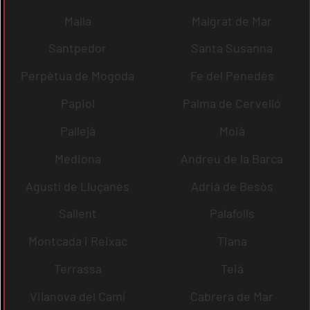
Malla
Malgrat de Mar
Santpedor
Santa Susanna
Perpètua de Mogoda
Fe del Penedès
Papiol
Palma de Cervelló
Pallejà
Moià
Mediona
Andreu de la Barca
Agustí de Lluçanès
Adrià de Besòs
Sallent
Palafolls
Montcada i Reixac
Tiana
Terrassa
Teià
Vilanova del Camí
Cabrera de Mar