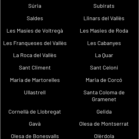
Súria
Subirats
Saldes
Llinars del Vallès
Les Masíes de Voltregà
Les Masies de Roda
Les Franqueses del Vallès
Les Cabanyes
La Roca del Vallès
La Quar
Sant Climent
Sant Celoni
Maria de Martorelles
Maria de Corcó
Ullastrell
Santa Coloma de
Gramenet
Cornellà de Llobregat
Gelida
Gavà
Olesa de Montserrat
Olesa de Bonesvalls
Olèrdola