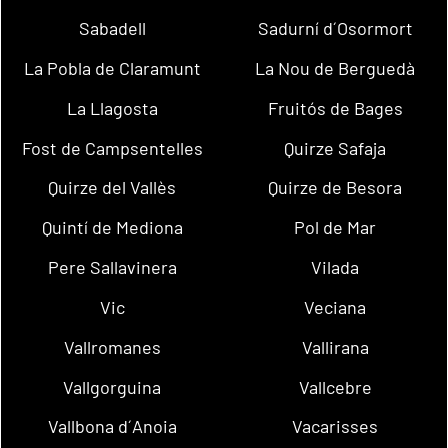
Sabadell
Sadurní d´Osormort
La Pobla de Claramunt
La Nou de Berguedà
La Llagosta
Fruitós de Bages
Fost de Campsentelles
Quirze Safaja
Quirze del Vallès
Quirze de Besora
Quintí de Mediona
Pol de Mar
Pere Sallavinera
Vilada
Vic
Veciana
Vallromanes
Vallirana
Vallgorguina
Vallcebre
Vallbona d´Anoia
Vacarisses