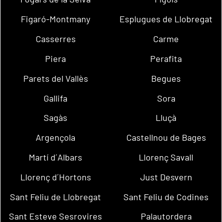
Figaró-Montmany
Esplugues de Llobregat
Casserres
Carme
Piera
Perafita
Parets del Vallès
Begues
Gallifa
Sora
Sagàs
Lluçà
Argençola
Castellnou de Bages
Martí d´Albars
Llorenç Savall
Llorenç d´Hortons
Just Desvern
Sant Feliu de Llobregat
Sant Feliu de Codines
Sant Esteve Sesrovires
Palautordera