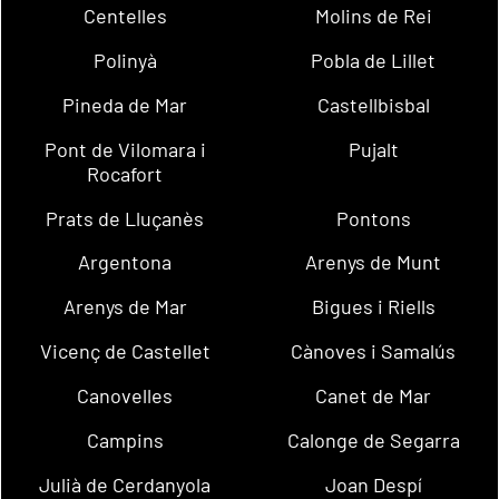
Centelles
Molins de Rei
Polinyà
Pobla de Lillet
Pineda de Mar
Castellbisbal
Pont de Vilomara i
Pujalt
Rocafort
Prats de Lluçanès
Pontons
Argentona
Arenys de Munt
Arenys de Mar
Bigues i Riells
Vicenç de Castellet
Cànoves i Samalús
Canovelles
Canet de Mar
Campins
Calonge de Segarra
Julià de Cerdanyola
Joan Despí