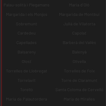
Palau-solità i Plegamans
Maria d´Oló
Margarida i els Monjos
Margarida de Montbui
Sobremunt
Julià de Vilatorta
Cardedeu
Capolat
Capellades
Barberà del Vallès
Balsareny
Balenyà
Olost
Olivella
Torrelles de Llobregat
Torrelles de Foix
Torrelavit
Torre de Claramunt
Torelló
Santa Coloma de Cervelló
Maria de Palautordera
Maria de Miralles