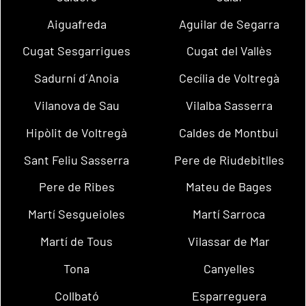
Aiguafreda
Aguilar de Segarra
Cugat Sesgarrigues
Cugat del Vallès
Sadurní d´Anoia
Cecília de Voltregà
Vilanova de Sau
Vilalba Sasserra
Hipòlit de Voltregà
Caldes de Montbui
Sant Feliu Sasserra
Pere de Riudebitlles
Pere de Ribes
Mateu de Bages
Martí Sesgueioles
Martí Sarroca
Martí de Tous
Vilassar de Mar
Tona
Canyelles
Collbató
Esparreguera