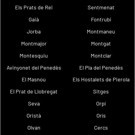
Els Prats de Rei
Sentmenat
Gaià
Fontrubí
Jorba
Montmaneu
Montmajor
Montgat
Montesquiu
Montclar
Avinyonet del Penedès
El Pla del Penedès
El Masnou
Els Hostalets de Pierola
El Prat de Llobregat
Sitges
Seva
Orpí
Oristà
Orís
Olvan
Cercs