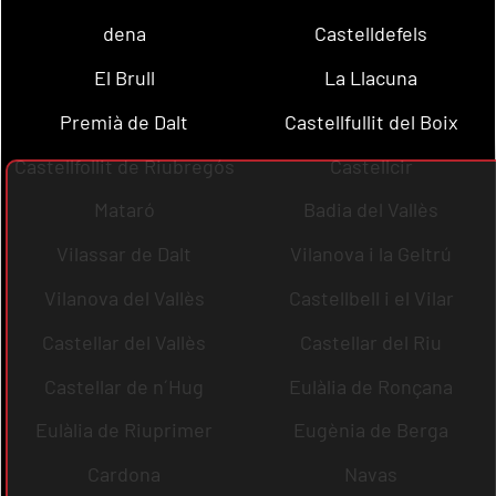
dena
Castelldefels
El Brull
La Llacuna
Premià de Dalt
Castellfullit del Boix
Castellfollit de Riubregós
Castellcir
Mataró
Badia del Vallès
Vilassar de Dalt
Vilanova i la Geltrú
Vilanova del Vallès
Castellbell i el Vilar
Castellar del Vallès
Castellar del Riu
Castellar de n´Hug
Eulàlia de Ronçana
Eulàlia de Riuprimer
Eugènia de Berga
Cardona
Navas