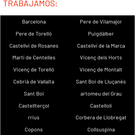
TRABAJAMOS:
Barcelona
Pere de Vilamajor
Pere de Torelló
Puigdàlber
Castellví de Rosanes
Castellví de la Marca
Martí de Centelles
Vicenç dels Horts
Vicenç de Torelló
Vicenç de Montalt
Cebrià de Vallalta
Sant Boi de Lluçanès
Sant Boi
artomeu del Grau
Castellterçol
Castellolí
rrius
Corbera de Llobregat
Copons
Collsuspina