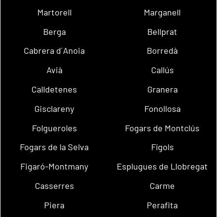
Martorell
Marganell
Berga
Bellprat
Cabrera d´Anoia
Borredà
Avià
Callús
Calldetenes
Granera
Gisclareny
Fonollosa
Folgueroles
Fogars de Montclús
Fogars de la Selva
Fígols
Figaró-Montmany
Esplugues de Llobregat
Casserres
Carme
Piera
Perafita