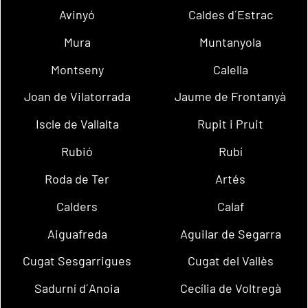
Avinyó
Caldes d´Estrac
Mura
Muntanyola
Montseny
Calella
Joan de Vilatorrada
Jaume de Frontanyà
Iscle de Vallalta
Rupit i Pruit
Rubió
Rubí
Roda de Ter
Artés
Calders
Calaf
Aiguafreda
Aguilar de Segarra
Cugat Sesgarrigues
Cugat del Vallès
Sadurní d´Anoia
Cecília de Voltregà