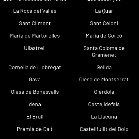
La Roca del Vallès
La Quar
Sant Climent
Sant Celoni
Maria de Martorelles
Maria de Corcó
Ullastrell
Santa Coloma de
Gramenet
Cornellà de Llobregat
Gelida
Gavà
Olesa de Montserrat
Olesa de Bonesvalls
Olèrdola
dena
Castelldefels
El Brull
La Llacuna
Premià de Dalt
Castellfullit del Boix