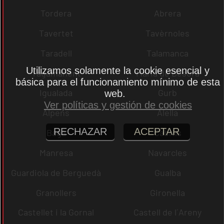
Tordera
Abrera
Tavertet
Tavèrnoles
Taradell
Talamanca
Utilizamos solamente la cookie esencial y
Tagamanent
Maria de Besora
básica para el funcionamiento mínimo de esta
Igualada
Gurb
web.
Ver políticas y gestión de cookies
Alpens
Alella
RECHAZAR
ACEPTAR
Bagà
Cabrils
Manresa
Navarcles
Guardiola de Berguedà
Gualba
Granollers
Gironella
Castellet i la Gornal
Castell de l´Areny