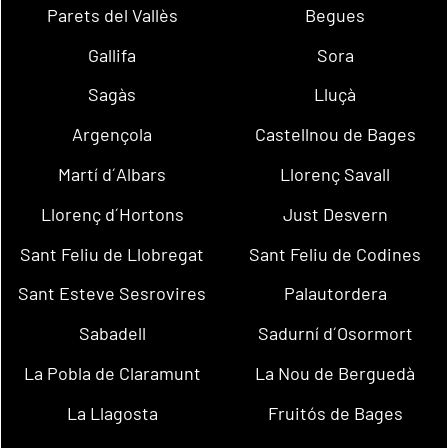
Parets del Vallès
Begues
Gallifa
Sora
Sagàs
Lluçà
Argençola
Castellnou de Bages
Martí d´Albars
Llorenç Savall
Llorenç d´Hortons
Just Desvern
Sant Feliu de Llobregat
Sant Feliu de Codines
Sant Esteve Sesrovires
Palautordera
Sabadell
Sadurní d´Osormort
La Pobla de Claramunt
La Nou de Berguedà
La Llagosta
Fruitós de Bages