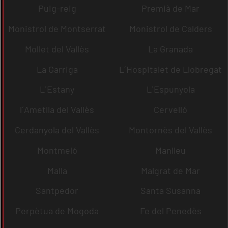
Puig-reig
Premià de Mar
Monistrol de Montserrat
Monistrol de Calders
Mollet del Vallès
La Granada
La Garriga
L´Hospitalet de Llobregat
L´Estany
L´Espunyola
l´Ametlla del Vallès
Cervelló
Cerdanyola del Vallès
Montornès del Vallès
Montmeló
Manlleu
Malla
Malgrat de Mar
Santpedor
Santa Susanna
Perpètua de Mogoda
Fe del Penedès