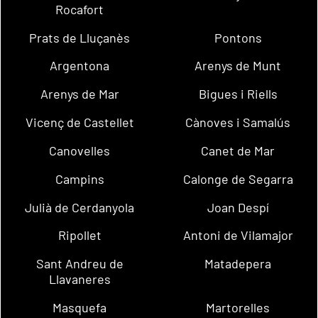
Rocafort
Prats de Lluçanès
Pontons
Argentona
Arenys de Munt
Arenys de Mar
Bigues i Riells
Vicenç de Castellet
Cànoves i Samalús
Canovelles
Canet de Mar
Campins
Calonge de Segarra
Julià de Cerdanyola
Joan Despí
Ripollet
Antoni de Vilamajor
Sant Andreu de
Matadepera
Llavaneres
Masquefa
Martorelles