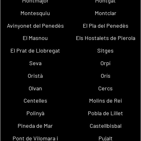
Montmajor
Montgat
Montesquiu
Montclar
Avinyonet del Penedès
El Pla del Penedès
El Masnou
Els Hostalets de Pierola
El Prat de Llobregat
Sitges
Seva
Orpí
Oristà
Orís
Olvan
Cercs
Centelles
Molins de Rei
Polinyà
Pobla de Lillet
Pineda de Mar
Castellbisbal
Pont de Vilomara i
Pujalt