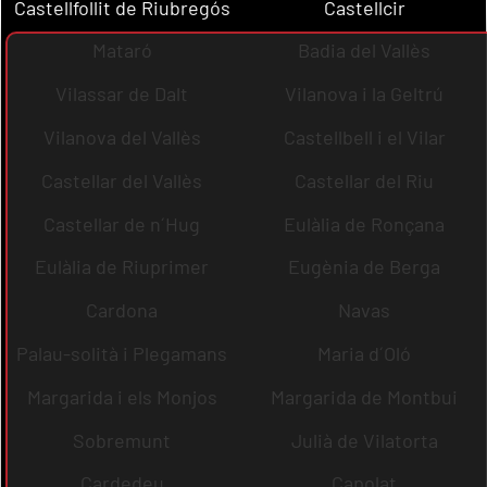
Castellfollit de Riubregós
Castellcir
Mataró
Badia del Vallès
Vilassar de Dalt
Vilanova i la Geltrú
Vilanova del Vallès
Castellbell i el Vilar
Castellar del Vallès
Castellar del Riu
Castellar de n´Hug
Eulàlia de Ronçana
Eulàlia de Riuprimer
Eugènia de Berga
Cardona
Navas
Palau-solità i Plegamans
Maria d´Oló
Margarida i els Monjos
Margarida de Montbui
Sobremunt
Julià de Vilatorta
Cardedeu
Capolat