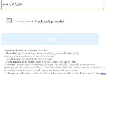
He leído y acepto la
política de privacidad
.
·
Responsable del tratamiento
: Fervalles
·
Finalidad
: gestionar el envío de información y prospección comercial,
relacionada con nuestros servicios y/o productos.
·
Legitimación
: consentimiento del interesado.
·
Destinatarios
: no se cederán datos a terceros, salvo obligación legal.
·
Derechos
: podrá ejercer los derechos de acceso, rectificación, limitación de tratamiento,
supresión, portabilidad y oposición al tratamiento de sus datos de carácter personal, así como a la
retirada del consentimiento prestado para el tratamiento de los mismos.
·
Información adicional
: puede consultar la información detallada sobre Protección de Datos
aquí
.