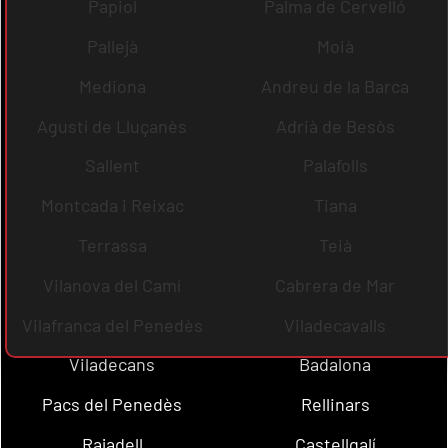
Papiol
Palma de Cervelló
Pallejà
Moià
Mediona
Andreu de la Barca
Agustí de Lluçanès
Adrià de Besòs
Sallent
Palafolls
Montcada i Reixac
Tiana
Terrassa
Teià
Vilanova del Camí
Cabrera de Mar
Vilafranca del Penedès
Viladecavalls
Viladecans
Badalona
Pacs del Penedès
Rellinars
Rajadell
Castellgalí