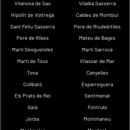
Vilanova de Sau
Vilalba Sasserra
Hipòlit de Voltregà
Caldes de Montbui
Sant Feliu Sasserra
Pere de Riudebitlles
Pere de Ribes
Mateu de Bages
Martí Sesgueioles
Martí Sarroca
Martí de Tous
Vilassar de Mar
Tona
Canyelles
Collbató
Esparreguera
Els Prats de Rei
Sentmenat
Gaià
Fontrubí
Jorba
Montmaneu