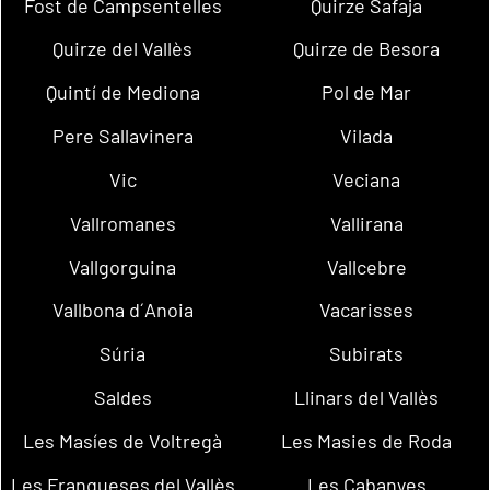
Fost de Campsentelles
Quirze Safaja
Quirze del Vallès
Quirze de Besora
Quintí de Mediona
Pol de Mar
Pere Sallavinera
Vilada
Vic
Veciana
Vallromanes
Vallirana
Vallgorguina
Vallcebre
Vallbona d´Anoia
Vacarisses
Súria
Subirats
Saldes
Llinars del Vallès
Les Masíes de Voltregà
Les Masies de Roda
Les Franqueses del Vallès
Les Cabanyes