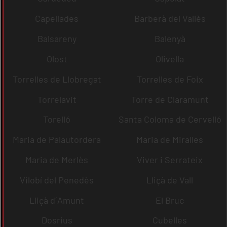
Capellades
Barberà del Vallès
Balsareny
Balenyà
Olost
Olivella
Torrelles de Llobregat
Torrelles de Foix
Torrelavit
Torre de Claramunt
Torelló
Santa Coloma de Cervelló
Maria de Palautordera
Maria de Miralles
Maria de Merlès
Viver i Serrateix
Vilobí del Penedès
Lliçà de Vall
Lliçà d´Amunt
El Bruc
Dosrius
Cubelles