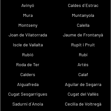
Avinyó
Caldes d´Estrac
Mura
Muntanyola
Montseny
Calella
Joan de Vilatorrada
Jaume de Frontanyà
Iscle de Vallalta
Rupit i Pruit
Rubió
Rubí
Roda de Ter
Artés
Calders
Calaf
Aiguafreda
Aguilar de Segarra
Cugat Sesgarrigues
Cugat del Vallès
Sadurní d´Anoia
Cecília de Voltregà