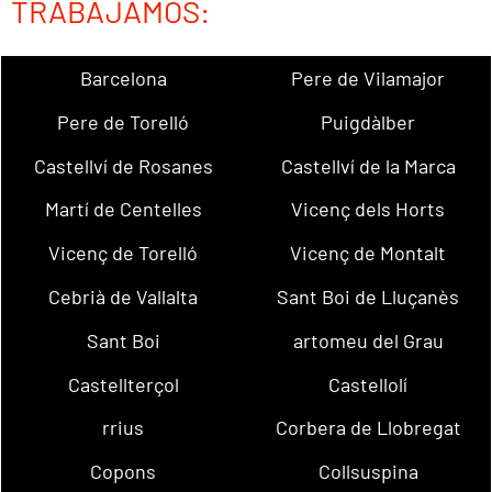
TRABAJAMOS:
Barcelona
Pere de Vilamajor
Pere de Torelló
Puigdàlber
Castellví de Rosanes
Castellví de la Marca
Martí de Centelles
Vicenç dels Horts
Vicenç de Torelló
Vicenç de Montalt
Cebrià de Vallalta
Sant Boi de Lluçanès
Sant Boi
artomeu del Grau
Castellterçol
Castellolí
rrius
Corbera de Llobregat
Copons
Collsuspina