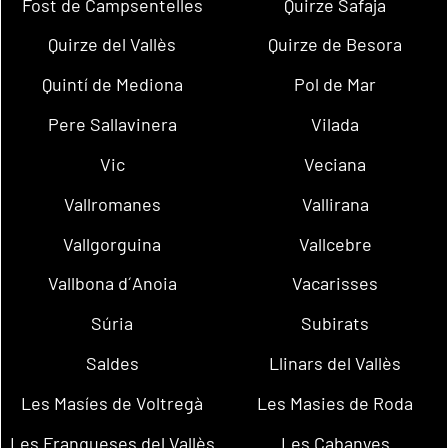
Fost de Campsentelles
Quirze Safaja
Quirze del Vallès
Quirze de Besora
Quintí de Mediona
Pol de Mar
Pere Sallavinera
Vilada
Vic
Veciana
Vallromanes
Vallirana
Vallgorguina
Vallcebre
Vallbona d´Anoia
Vacarisses
Súria
Subirats
Saldes
Llinars del Vallès
Les Masíes de Voltregà
Les Masies de Roda
Les Franqueses del Vallès
Les Cabanyes