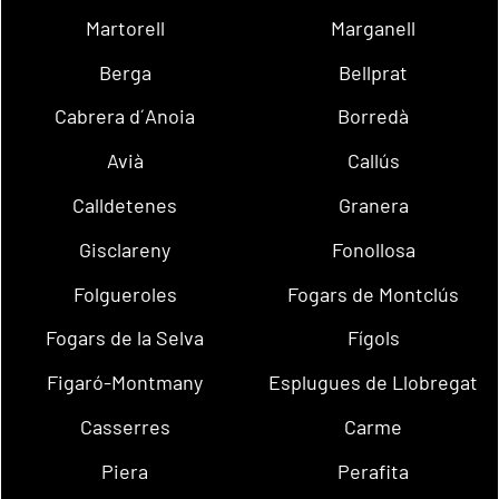
Martorell
Marganell
Berga
Bellprat
Cabrera d´Anoia
Borredà
Avià
Callús
Calldetenes
Granera
Gisclareny
Fonollosa
Folgueroles
Fogars de Montclús
Fogars de la Selva
Fígols
Figaró-Montmany
Esplugues de Llobregat
Casserres
Carme
Piera
Perafita