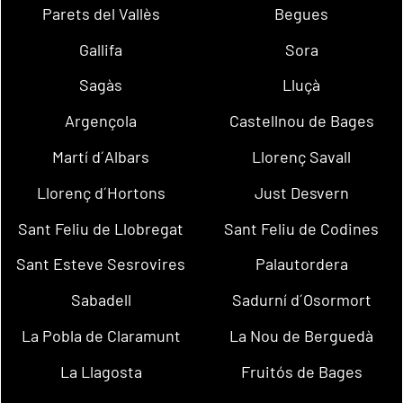
Parets del Vallès
Begues
Gallifa
Sora
Sagàs
Lluçà
Argençola
Castellnou de Bages
Martí d´Albars
Llorenç Savall
Llorenç d´Hortons
Just Desvern
Sant Feliu de Llobregat
Sant Feliu de Codines
Sant Esteve Sesrovires
Palautordera
Sabadell
Sadurní d´Osormort
La Pobla de Claramunt
La Nou de Berguedà
La Llagosta
Fruitós de Bages