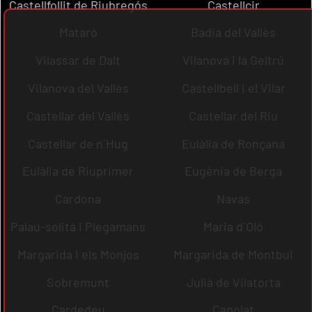
Castellfollit de Riubregós
Castellcir
Mataró
Badia del Vallès
Vilassar de Dalt
Vilanova i la Geltrú
Vilanova del Vallès
Castellbell i el Vilar
Castellar del Vallès
Castellar del Riu
Castellar de n´Hug
Eulàlia de Ronçana
Eulàlia de Riuprimer
Eugènia de Berga
Cardona
Navas
Palau-solità i Plegamans
Maria d´Oló
Margarida i els Monjos
Margarida de Montbui
Sobremunt
Julià de Vilatorta
Cardedeu
Capolat