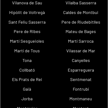
Vilanova de Sau
Vilalba Sasserra
Hipòlit de Voltregà
Caldes de Montbui
Sant Feliu Sasserra
Pere de Riudebitlles
Pere de Ribes
Mateu de Bages
Martí Sesgueioles
Martí Sarroca
Martí de Tous
Vilassar de Mar
Tona
Canyelles
Collbató
Esparreguera
Els Prats de Rei
Sentmenat
Gaià
Fontrubí
Jorba
Montmaneu