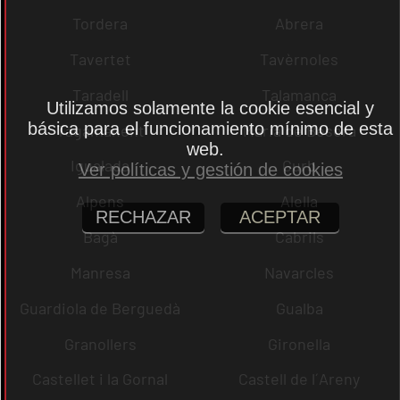
Tordera
Abrera
Tavertet
Tavèrnoles
Taradell
Talamanca
Utilizamos solamente la cookie esencial y
básica para el funcionamiento mínimo de esta
Tagamanent
Maria de Besora
web.
Igualada
Gurb
Ver políticas y gestión de cookies
Alpens
Alella
RECHAZAR
ACEPTAR
Bagà
Cabrils
Manresa
Navarcles
Guardiola de Berguedà
Gualba
Granollers
Gironella
Castellet i la Gornal
Castell de l´Areny