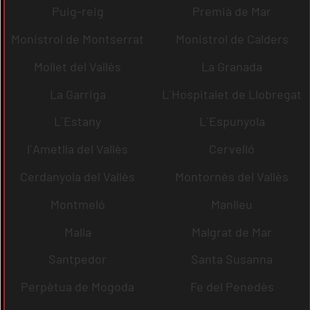
Puig-reig
Premià de Mar
Monistrol de Montserrat
Monistrol de Calders
Mollet del Vallès
La Granada
La Garriga
L´Hospitalet de Llobregat
L´Estany
L´Espunyola
l´Ametlla del Vallès
Cervelló
Cerdanyola del Vallès
Montornès del Vallès
Montmeló
Manlleu
Malla
Malgrat de Mar
Santpedor
Santa Susanna
Perpètua de Mogoda
Fe del Penedès