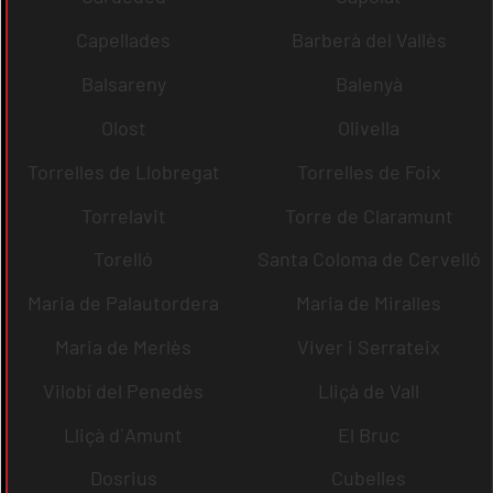
Capellades
Barberà del Vallès
Balsareny
Balenyà
Olost
Olivella
Torrelles de Llobregat
Torrelles de Foix
Torrelavit
Torre de Claramunt
Torelló
Santa Coloma de Cervelló
Maria de Palautordera
Maria de Miralles
Maria de Merlès
Viver i Serrateix
Vilobí del Penedès
Lliçà de Vall
Lliçà d´Amunt
El Bruc
Dosrius
Cubelles