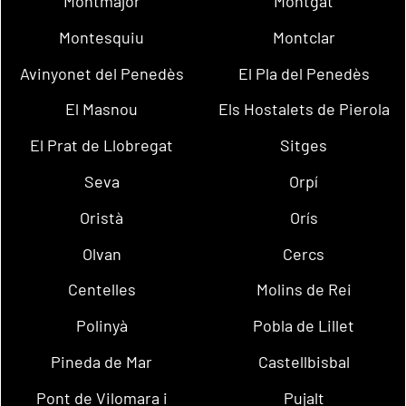
Montmajor
Montgat
Montesquiu
Montclar
Avinyonet del Penedès
El Pla del Penedès
El Masnou
Els Hostalets de Pierola
El Prat de Llobregat
Sitges
Seva
Orpí
Oristà
Orís
Olvan
Cercs
Centelles
Molins de Rei
Polinyà
Pobla de Lillet
Pineda de Mar
Castellbisbal
Pont de Vilomara i
Pujalt