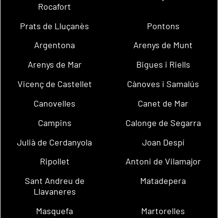
Rocafort
Prats de Lluçanès
Pontons
Argentona
Arenys de Munt
Arenys de Mar
Bigues i Riells
Vicenç de Castellet
Cànoves i Samalús
Canovelles
Canet de Mar
Campins
Calonge de Segarra
Julià de Cerdanyola
Joan Despí
Ripollet
Antoni de Vilamajor
Sant Andreu de
Matadepera
Llavaneres
Masquefa
Martorelles