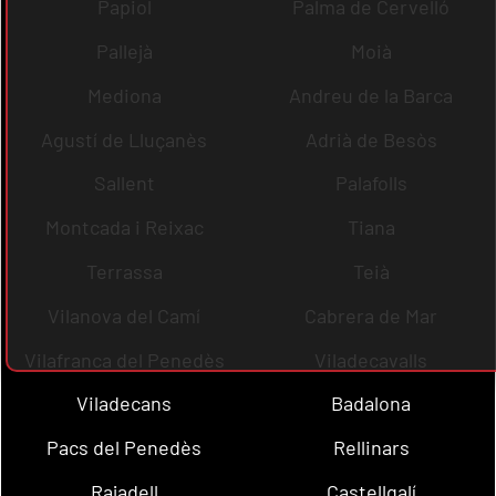
Papiol
Palma de Cervelló
Pallejà
Moià
Mediona
Andreu de la Barca
Agustí de Lluçanès
Adrià de Besòs
Sallent
Palafolls
Montcada i Reixac
Tiana
Terrassa
Teià
Vilanova del Camí
Cabrera de Mar
Vilafranca del Penedès
Viladecavalls
Viladecans
Badalona
Pacs del Penedès
Rellinars
Rajadell
Castellgalí