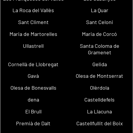
La Roca del Vallès
La Quar
Sant Climent
Sant Celoni
Maria de Martorelles
Maria de Corcó
Ullastrell
Santa Coloma de
Gramenet
Cornellà de Llobregat
Gelida
Gavà
Olesa de Montserrat
Olesa de Bonesvalls
Olèrdola
dena
Castelldefels
El Brull
La Llacuna
Premià de Dalt
Castellfullit del Boix