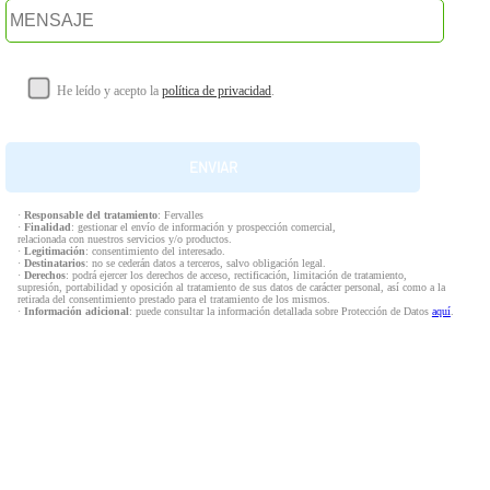
He leído y acepto la
política de privacidad
.
·
Responsable del tratamiento
: Fervalles
·
Finalidad
: gestionar el envío de información y prospección comercial,
relacionada con nuestros servicios y/o productos.
·
Legitimación
: consentimiento del interesado.
·
Destinatarios
: no se cederán datos a terceros, salvo obligación legal.
·
Derechos
: podrá ejercer los derechos de acceso, rectificación, limitación de tratamiento,
supresión, portabilidad y oposición al tratamiento de sus datos de carácter personal, así como a la
retirada del consentimiento prestado para el tratamiento de los mismos.
·
Información adicional
: puede consultar la información detallada sobre Protección de Datos
aquí
.