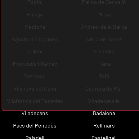
Papiol
Palma de Cervelló
Pallejà
Moià
Mediona
Andreu de la Barca
Agustí de Lluçanès
Adrià de Besòs
Sallent
Palafolls
Montcada i Reixac
Tiana
Terrassa
Teià
Vilanova del Camí
Cabrera de Mar
Vilafranca del Penedès
Viladecavalls
Viladecans
Badalona
Pacs del Penedès
Rellinars
Rajadell
Castellgalí