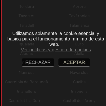
Tordera
Abrera
Tavertet
Tavèrnoles
Taradell
Talamanca
Utilizamos solamente la cookie esencial y
Tagamanent
Maria de Besora
básica para el funcionamiento mínimo de esta
Igualada
Gurb
web.
Ver políticas y gestión de cookies
Alpens
Alella
RECHAZAR
ACEPTAR
Bagà
Cabrils
Manresa
Navarcles
Guardiola de Berguedà
Gualba
Granollers
Gironella
Castellet i la Gornal
Castell de l´Areny