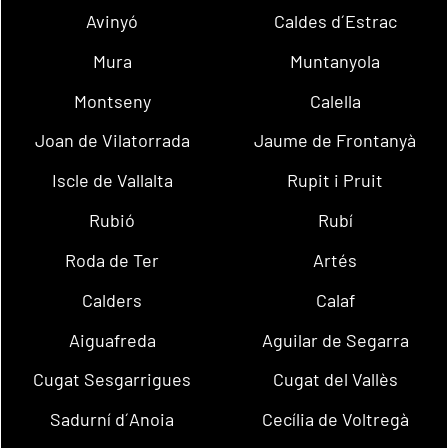
Avinyó
Caldes d´Estrac
Mura
Muntanyola
Montseny
Calella
Joan de Vilatorrada
Jaume de Frontanyà
Iscle de Vallalta
Rupit i Pruit
Rubió
Rubí
Roda de Ter
Artés
Calders
Calaf
Aiguafreda
Aguilar de Segarra
Cugat Sesgarrigues
Cugat del Vallès
Sadurní d´Anoia
Cecília de Voltregà