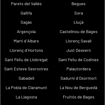
Parets del Vallès
Begues
Gallifa
Sora
Sagàs
Lluçà
Argençola
Castellnou de Bages
Martí d´Albars
Llorenç Savall
Llorenç d´Hortons
Just Desvern
Sant Feliu de Llobregat
Sant Feliu de Codines
Sant Esteve Sesrovires
Palautordera
Sabadell
Sadurní d´Osormort
La Pobla de Claramunt
La Nou de Berguedà
La Llagosta
Fruitós de Bages