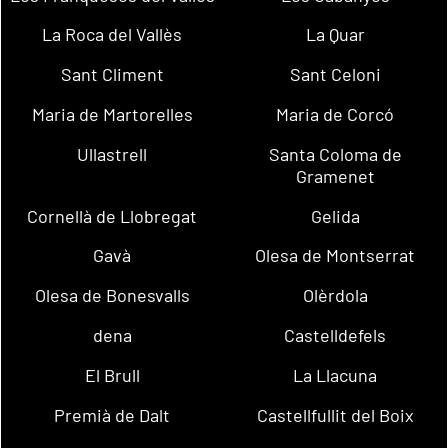
La Roca del Vallès
La Quar
Sant Climent
Sant Celoni
Maria de Martorelles
Maria de Corcó
Ullastrell
Santa Coloma de
Gramenet
Cornellà de Llobregat
Gelida
Gavà
Olesa de Montserrat
Olesa de Bonesvalls
Olèrdola
dena
Castelldefels
El Brull
La Llacuna
Premià de Dalt
Castellfullit del Boix