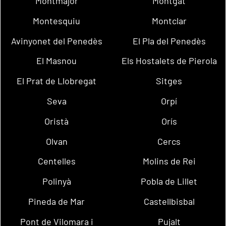
Montmajor
Montgat
Montesquiu
Montclar
Avinyonet del Penedès
El Pla del Penedès
El Masnou
Els Hostalets de Pierola
El Prat de Llobregat
Sitges
Seva
Orpí
Oristà
Orís
Olvan
Cercs
Centelles
Molins de Rei
Polinyà
Pobla de Lillet
Pineda de Mar
Castellbisbal
Pont de Vilomara i
Pujalt