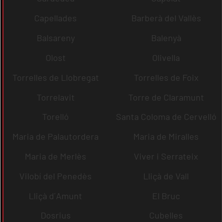
Capellades
Barberà del Vallès
Balsareny
Balenyà
Olost
Olivella
Torrelles de Llobregat
Torrelles de Foix
Torrelavit
Torre de Claramunt
Torelló
Santa Coloma de Cervelló
Maria de Palautordera
Maria de Miralles
Maria de Merlès
Viver i Serrateix
Vilobí del Penedès
Lliçà de Vall
Lliçà d´Amunt
El Bruc
Dosrius
Cubelles