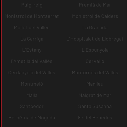
Puig-reig
Premià de Mar
Monistrol de Montserrat
Monistrol de Calders
Mollet del Vallès
La Granada
La Garriga
L´Hospitalet de Llobregat
L´Estany
L´Espunyola
l´Ametlla del Vallès
Cervelló
Cerdanyola del Vallès
Montornès del Vallès
Montmeló
Manlleu
Malla
Malgrat de Mar
Santpedor
Santa Susanna
Perpètua de Mogoda
Fe del Penedès