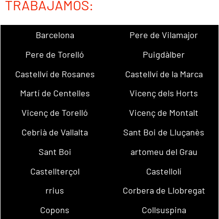
TRABAJAMOS:
Barcelona
Pere de Vilamajor
Pere de Torelló
Puigdàlber
Castellví de Rosanes
Castellví de la Marca
Martí de Centelles
Vicenç dels Horts
Vicenç de Torelló
Vicenç de Montalt
Cebrià de Vallalta
Sant Boi de Lluçanès
Sant Boi
artomeu del Grau
Castellterçol
Castellolí
rrius
Corbera de Llobregat
Copons
Collsuspina