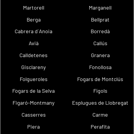
Martorell
Marganell
Berga
Bellprat
Cabrera d´Anoia
Borredà
Avià
Callús
Calldetenes
Granera
Gisclareny
Fonollosa
Folgueroles
Fogars de Montclús
Fogars de la Selva
Fígols
Figaró-Montmany
Esplugues de Llobregat
Casserres
Carme
Piera
Perafita