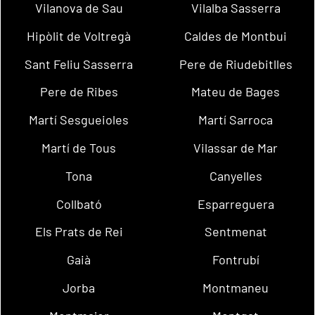
Vilanova de Sau
Vilalba Sasserra
Hipòlit de Voltregà
Caldes de Montbui
Sant Feliu Sasserra
Pere de Riudebitlles
Pere de Ribes
Mateu de Bages
Martí Sesgueioles
Martí Sarroca
Martí de Tous
Vilassar de Mar
Tona
Canyelles
Collbató
Esparreguera
Els Prats de Rei
Sentmenat
Gaià
Fontrubí
Jorba
Montmaneu