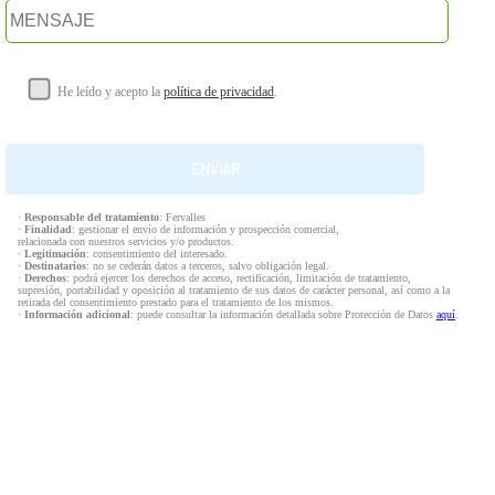
He leído y acepto la
política de privacidad
.
·
Responsable del tratamiento
: Fervalles
·
Finalidad
: gestionar el envío de información y prospección comercial,
relacionada con nuestros servicios y/o productos.
·
Legitimación
: consentimiento del interesado.
·
Destinatarios
: no se cederán datos a terceros, salvo obligación legal.
·
Derechos
: podrá ejercer los derechos de acceso, rectificación, limitación de tratamiento,
supresión, portabilidad y oposición al tratamiento de sus datos de carácter personal, así como a la
retirada del consentimiento prestado para el tratamiento de los mismos.
·
Información adicional
: puede consultar la información detallada sobre Protección de Datos
aquí
.