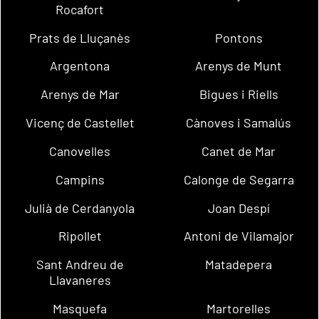
Rocafort
Prats de Lluçanès
Pontons
Argentona
Arenys de Munt
Arenys de Mar
Bigues i Riells
Vicenç de Castellet
Cànoves i Samalús
Canovelles
Canet de Mar
Campins
Calonge de Segarra
Julià de Cerdanyola
Joan Despí
Ripollet
Antoni de Vilamajor
Sant Andreu de
Matadepera
Llavaneres
Masquefa
Martorelles