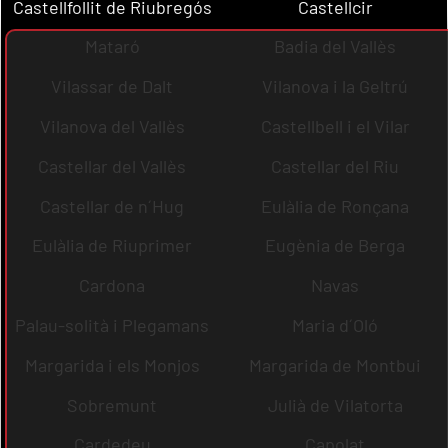
Castellfollit de Riubregós
Castellcir
Mataró
Badia del Vallès
Vilassar de Dalt
Vilanova i la Geltrú
Vilanova del Vallès
Castellbell i el Vilar
Castellar del Vallès
Castellar del Riu
Castellar de n´Hug
Eulàlia de Ronçana
Eulàlia de Riuprimer
Eugènia de Berga
Cardona
Navas
Palau-solità i Plegamans
Maria d´Oló
Margarida i els Monjos
Margarida de Montbui
Sobremunt
Julià de Vilatorta
Cardedeu
Capolat