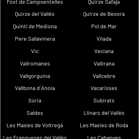
Fost de Campsentelles
Quirze Safaja
Quirze del Vallès
Quirze de Besora
Quintí de Mediona
Pol de Mar
Pere Sallavinera
Vilada
Vic
Veciana
Vallromanes
Vallirana
Vallgorguina
Vallcebre
Vallbona d´Anoia
Vacarisses
Súria
Subirats
Saldes
Llinars del Vallès
Les Masíes de Voltregà
Les Masies de Roda
Les Franqueses del Vallès
Les Cabanyes