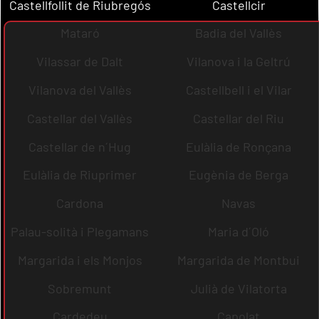
Castellfollit de Riubregós
Castellcir
Mataró
Badia del Vallès
Vilassar de Dalt
Vilanova i la Geltrú
Vilanova del Vallès
Castellbell i el Vilar
Castellar del Vallès
Castellar del Riu
Castellar de n´Hug
Eulàlia de Ronçana
Eulàlia de Riuprimer
Eugènia de Berga
Cardona
Navas
Palau-solità i Plegamans
Maria d´Oló
Margarida i els Monjos
Margarida de Montbui
Sobremunt
Julià de Vilatorta
Cardedeu
Capolat