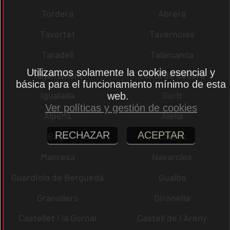
Tordera
Abrera
Tavertet
Tavèrnoles
Taradell
Talamanca
Utilizamos solamente la cookie esencial y
Tagamanent
Maria de Besora
básica para el funcionamiento mínimo de esta
Igualada
Gurb
web.
Ver políticas y gestión de cookies
Alpens
Alella
RECHAZAR
ACEPTAR
Bagà
Cabrils
Manresa
Navarcles
Guardiola de Berguedà
Gualba
Granollers
Gironella
Castellet i la Gornal
Castell de l´Areny