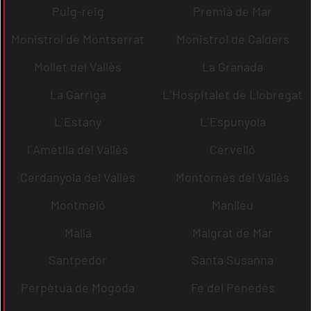
Puig-reig
Premià de Mar
Monistrol de Montserrat
Monistrol de Calders
Mollet del Vallès
La Granada
La Garriga
L´Hospitalet de Llobregat
L´Estany
L´Espunyola
l´Ametlla del Vallès
Cervelló
Cerdanyola del Vallès
Montornès del Vallès
Montmeló
Manlleu
Malla
Malgrat de Mar
Santpedor
Santa Susanna
Perpètua de Mogoda
Fe del Penedès