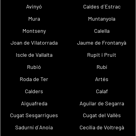
Avinyó
Caldes d´Estrac
Mura
Muntanyola
Montseny
Calella
Joan de Vilatorrada
Jaume de Frontanyà
Iscle de Vallalta
Rupit i Pruit
Rubió
Rubí
Roda de Ter
Artés
Calders
Calaf
Aiguafreda
Aguilar de Segarra
Cugat Sesgarrigues
Cugat del Vallès
Sadurní d´Anoia
Cecília de Voltregà