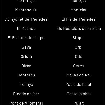
Montmajor
Montgat
Montesquiu
Montclar
Avinyonet del Penedès
El Pla del Penedès
El Masnou
Els Hostalets de Pierola
El Prat de Llobregat
Sitges
Seva
Orpí
Oristà
Orís
Olvan
Cercs
Centelles
Molins de Rei
Polinyà
Pobla de Lillet
Pineda de Mar
Castellbisbal
Pont de Vilomara i
Pujalt