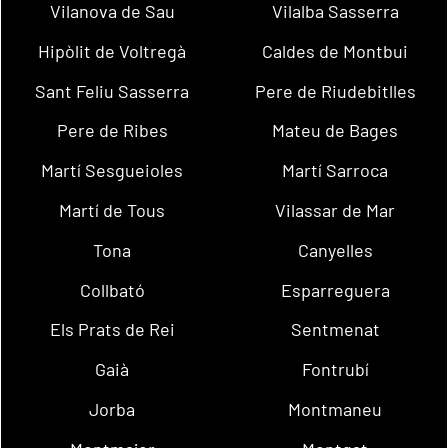
Vilanova de Sau
Vilalba Sasserra
Hipòlit de Voltregà
Caldes de Montbui
Sant Feliu Sasserra
Pere de Riudebitlles
Pere de Ribes
Mateu de Bages
Martí Sesgueioles
Martí Sarroca
Martí de Tous
Vilassar de Mar
Tona
Canyelles
Collbató
Esparreguera
Els Prats de Rei
Sentmenat
Gaià
Fontrubí
Jorba
Montmaneu