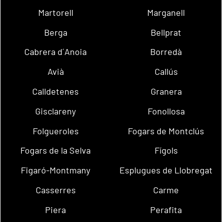
Martorell
Marganell
Berga
Bellprat
Cabrera d´Anoia
Borredà
Avià
Callús
Calldetenes
Granera
Gisclareny
Fonollosa
Folgueroles
Fogars de Montclús
Fogars de la Selva
Fígols
Figaró-Montmany
Esplugues de Llobregat
Casserres
Carme
Piera
Perafita