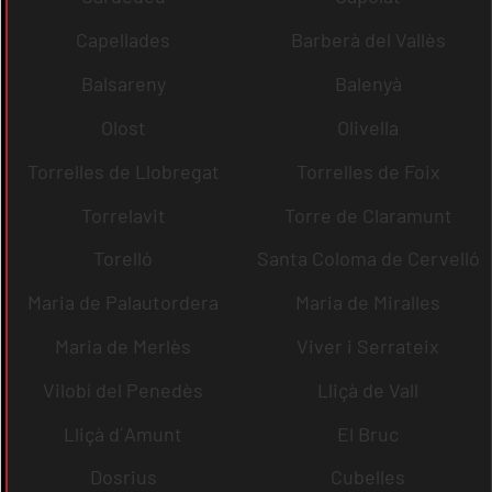
Capellades
Barberà del Vallès
Balsareny
Balenyà
Olost
Olivella
Torrelles de Llobregat
Torrelles de Foix
Torrelavit
Torre de Claramunt
Torelló
Santa Coloma de Cervelló
Maria de Palautordera
Maria de Miralles
Maria de Merlès
Viver i Serrateix
Vilobí del Penedès
Lliçà de Vall
Lliçà d´Amunt
El Bruc
Dosrius
Cubelles