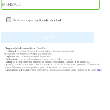
He leído y acepto la
política de privacidad
.
·
Responsable del tratamiento
: Fervalles
·
Finalidad
: gestionar el envío de información y prospección comercial,
relacionada con nuestros servicios y/o productos.
·
Legitimación
: consentimiento del interesado.
·
Destinatarios
: no se cederán datos a terceros, salvo obligación legal.
·
Derechos
: podrá ejercer los derechos de acceso, rectificación, limitación de tratamiento,
supresión, portabilidad y oposición al tratamiento de sus datos de carácter personal, así como a la
retirada del consentimiento prestado para el tratamiento de los mismos.
·
Información adicional
: puede consultar la información detallada sobre Protección de Datos
aquí
.