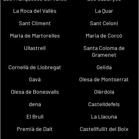
La Roca del Vallès
La Quar
Sant Climent
Sant Celoni
Maria de Martorelles
Maria de Corcó
Ullastrell
Santa Coloma de
Gramenet
Cornellà de Llobregat
Gelida
Gavà
Olesa de Montserrat
Olesa de Bonesvalls
Olèrdola
dena
Castelldefels
El Brull
La Llacuna
Premià de Dalt
Castellfullit del Boix