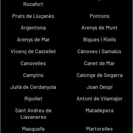
Rocafort
Prats de Lluçanès
Pontons
Argentona
Arenys de Munt
Arenys de Mar
Bigues i Riells
Vicenç de Castellet
Cànoves i Samalús
Canovelles
Canet de Mar
Campins
Calonge de Segarra
Julià de Cerdanyola
Joan Despí
Ripollet
Antoni de Vilamajor
Sant Andreu de
Matadepera
Llavaneres
Masquefa
Martorelles