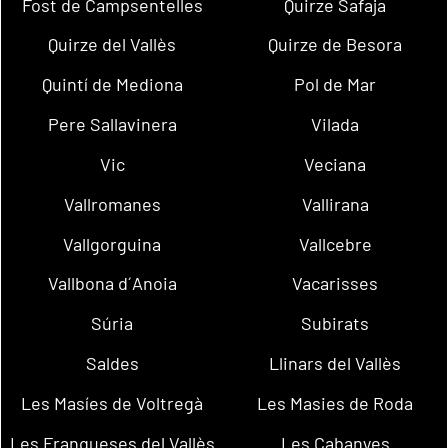
Fost de Campsentelles
Quirze Safaja
Quirze del Vallès
Quirze de Besora
Quintí de Mediona
Pol de Mar
Pere Sallavinera
Vilada
Vic
Veciana
Vallromanes
Vallirana
Vallgorguina
Vallcebre
Vallbona d´Anoia
Vacarisses
Súria
Subirats
Saldes
Llinars del Vallès
Les Masíes de Voltregà
Les Masies de Roda
Les Franqueses del Vallès
Les Cabanyes