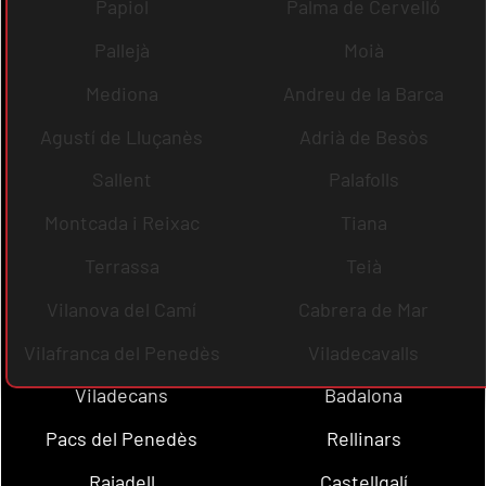
Papiol
Palma de Cervelló
Pallejà
Moià
Mediona
Andreu de la Barca
Agustí de Lluçanès
Adrià de Besòs
Sallent
Palafolls
Montcada i Reixac
Tiana
Terrassa
Teià
Vilanova del Camí
Cabrera de Mar
Vilafranca del Penedès
Viladecavalls
Viladecans
Badalona
Pacs del Penedès
Rellinars
Rajadell
Castellgalí