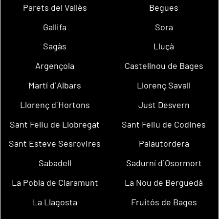
Parets del Vallès
Begues
Gallifa
Sora
Sagàs
Lluçà
Argençola
Castellnou de Bages
Martí d´Albars
Llorenç Savall
Llorenç d´Hortons
Just Desvern
Sant Feliu de Llobregat
Sant Feliu de Codines
Sant Esteve Sesrovires
Palautordera
Sabadell
Sadurní d´Osormort
La Pobla de Claramunt
La Nou de Berguedà
La Llagosta
Fruitós de Bages