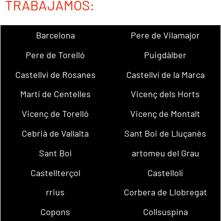
TRABAJAMOS:
Barcelona
Pere de Vilamajor
Pere de Torelló
Puigdàlber
Castellví de Rosanes
Castellví de la Marca
Martí de Centelles
Vicenç dels Horts
Vicenç de Torelló
Vicenç de Montalt
Cebrià de Vallalta
Sant Boi de Lluçanès
Sant Boi
artomeu del Grau
Castellterçol
Castellolí
rrius
Corbera de Llobregat
Copons
Collsuspina