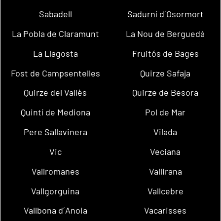
Sabadell
Sadurní d´Osormort
La Pobla de Claramunt
La Nou de Berguedà
La Llagosta
Fruitós de Bages
Fost de Campsentelles
Quirze Safaja
Quirze del Vallès
Quirze de Besora
Quintí de Mediona
Pol de Mar
Pere Sallavinera
Vilada
Vic
Veciana
Vallromanes
Vallirana
Vallgorguina
Vallcebre
Vallbona d´Anoia
Vacarisses