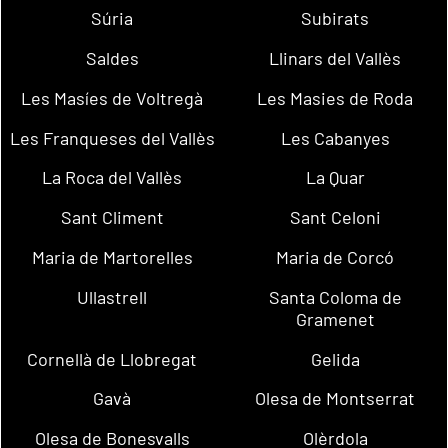
Súria
Subirats
Saldes
Llinars del Vallès
Les Masíes de Voltregà
Les Masies de Roda
Les Franqueses del Vallès
Les Cabanyes
La Roca del Vallès
La Quar
Sant Climent
Sant Celoni
Maria de Martorelles
Maria de Corcó
Ullastrell
Santa Coloma de
Gramenet
Cornellà de Llobregat
Gelida
Gavà
Olesa de Montserrat
Olesa de Bonesvalls
Olèrdola