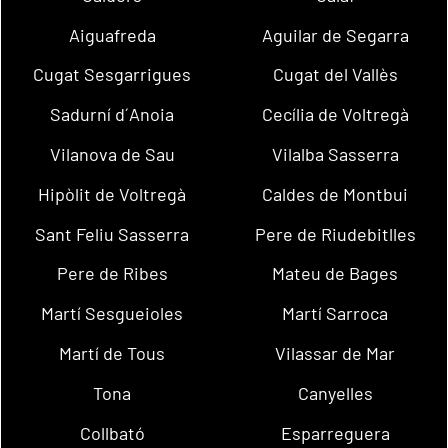
Aiguafreda
Aguilar de Segarra
Cugat Sesgarrigues
Cugat del Vallès
Sadurní d´Anoia
Cecília de Voltregà
Vilanova de Sau
Vilalba Sasserra
Hipòlit de Voltregà
Caldes de Montbui
Sant Feliu Sasserra
Pere de Riudebitlles
Pere de Ribes
Mateu de Bages
Martí Sesgueioles
Martí Sarroca
Martí de Tous
Vilassar de Mar
Tona
Canyelles
Collbató
Esparreguera