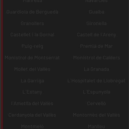
Guardiola de Berguedà
Gualba
Granollers
Gironella
Castellet i la Gornal
Castell de l´Areny
Puig-reig
Premià de Mar
Monistrol de Montserrat
Monistrol de Calders
Mollet del Vallès
La Granada
La Garriga
L´Hospitalet de Llobregat
L´Estany
L´Espunyola
l´Ametlla del Vallès
Cervelló
Cerdanyola del Vallès
Montornès del Vallès
Montmeló
Manlleu