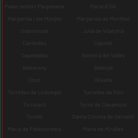
Palau-solità i Plegamans
Maria d´Oló
Margarida i els Monjos
Margarida de Montbui
Sobremunt
Julià de Vilatorta
Cardedeu
Capolat
Capellades
Barberà del Vallès
Balsareny
Balenyà
Olost
Olivella
Torrelles de Llobregat
Torrelles de Foix
Torrelavit
Torre de Claramunt
Torelló
Santa Coloma de Cervelló
Maria de Palautordera
Maria de Miralles