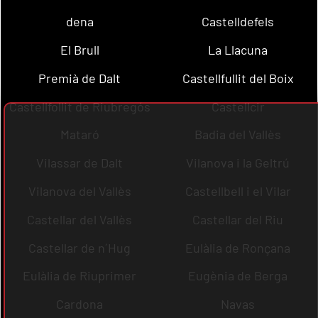
dena
Castelldefels
El Brull
La Llacuna
Premià de Dalt
Castellfullit del Boix
Castellfollit de Riubregós
Castellcir
Mataró
Badia del Vallès
Vilassar de Dalt
Vilanova i la Geltrú
Vilanova del Vallès
Castellbell i el Vilar
Castellar del Vallès
Castellar del Riu
Castellar de n´Hug
Eulàlia de Ronçana
Eulàlia de Riuprimer
Eugènia de Berga
Cardona
Navas