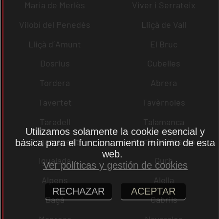
Maria de Merlès
Viver i Serrateix
Vilobí del Penedès
Lliçà de Vall
Lliçà d´Amunt
El Bruc
Dosrius
Cubelles
Tordera
Abrera
Tavertet
Tavèrnoles
Taradell
Talamanca
Utilizamos solamente la cookie esencial y
Tagamanent
Maria de Besora
básica para el funcionamiento mínimo de esta
web.
Igualada
Gurb
Ver políticas y gestión de cookies
Alpens
Alella
RECHAZAR
ACEPTAR
Bagà
Cabrils
Manresa
Navarcles