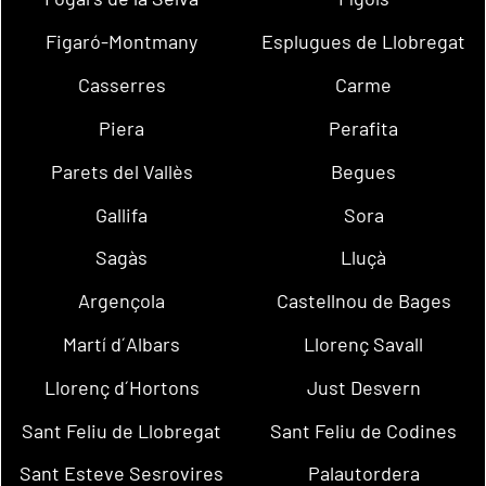
Figaró-Montmany
Esplugues de Llobregat
Casserres
Carme
Piera
Perafita
Parets del Vallès
Begues
Gallifa
Sora
Sagàs
Lluçà
Argençola
Castellnou de Bages
Martí d´Albars
Llorenç Savall
Llorenç d´Hortons
Just Desvern
Sant Feliu de Llobregat
Sant Feliu de Codines
Sant Esteve Sesrovires
Palautordera