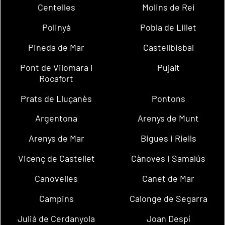
Centelles
Molins de Rei
Polinyà
Pobla de Lillet
Pineda de Mar
Castellbisbal
Pont de Vilomara i
Pujalt
Rocafort
Prats de Lluçanès
Pontons
Argentona
Arenys de Munt
Arenys de Mar
Bigues i Riells
Vicenç de Castellet
Cànoves i Samalús
Canovelles
Canet de Mar
Campins
Calonge de Segarra
Julià de Cerdanyola
Joan Despí