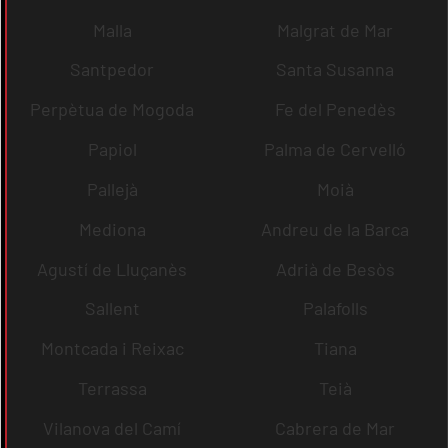
Malla
Malgrat de Mar
Santpedor
Santa Susanna
Perpètua de Mogoda
Fe del Penedès
Papiol
Palma de Cervelló
Pallejà
Moià
Mediona
Andreu de la Barca
Agustí de Lluçanès
Adrià de Besòs
Sallent
Palafolls
Montcada i Reixac
Tiana
Terrassa
Teià
Vilanova del Camí
Cabrera de Mar