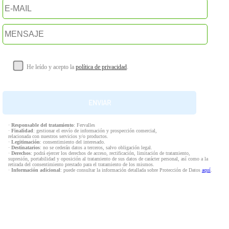
He leído y acepto la
política de privacidad
.
·
Responsable del tratamiento
: Fervalles
·
Finalidad
: gestionar el envío de información y prospección comercial,
relacionada con nuestros servicios y/o productos.
·
Legitimación
: consentimiento del interesado.
·
Destinatarios
: no se cederán datos a terceros, salvo obligación legal.
·
Derechos
: podrá ejercer los derechos de acceso, rectificación, limitación de tratamiento,
supresión, portabilidad y oposición al tratamiento de sus datos de carácter personal, así como a la
retirada del consentimiento prestado para el tratamiento de los mismos.
·
Información adicional
: puede consultar la información detallada sobre Protección de Datos
aquí
.