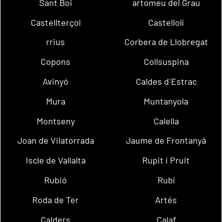
Sant Boi
artomeu del Grau
Castellterçol
Castellolí
rrius
Corbera de Llobregat
Copons
Collsuspina
Avinyó
Caldes d´Estrac
Mura
Muntanyola
Montseny
Calella
Joan de Vilatorrada
Jaume de Frontanyà
Iscle de Vallalta
Rupit i Pruit
Rubió
Rubí
Roda de Ter
Artés
Calders
Calaf