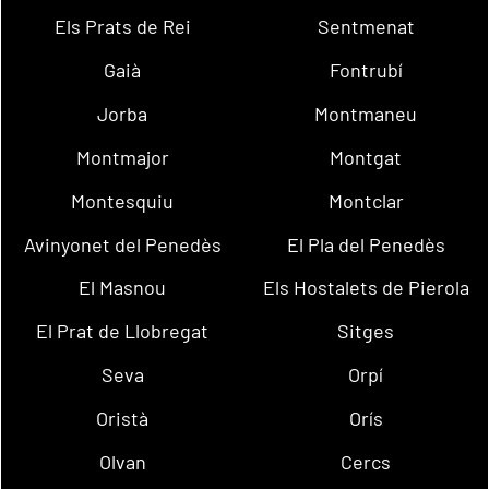
Els Prats de Rei
Sentmenat
Gaià
Fontrubí
Jorba
Montmaneu
Montmajor
Montgat
Montesquiu
Montclar
Avinyonet del Penedès
El Pla del Penedès
El Masnou
Els Hostalets de Pierola
El Prat de Llobregat
Sitges
Seva
Orpí
Oristà
Orís
Olvan
Cercs