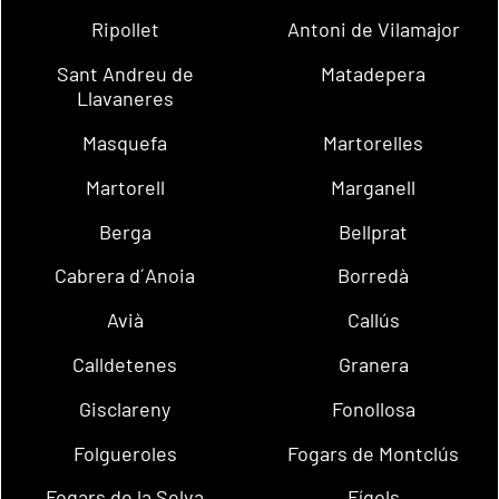
Ripollet
Antoni de Vilamajor
Sant Andreu de
Matadepera
Llavaneres
Masquefa
Martorelles
Martorell
Marganell
Berga
Bellprat
Cabrera d´Anoia
Borredà
Avià
Callús
Calldetenes
Granera
Gisclareny
Fonollosa
Folgueroles
Fogars de Montclús
Fogars de la Selva
Fígols