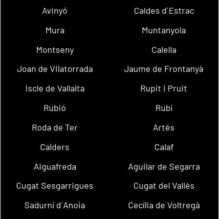
Avinyó
Caldes d´Estrac
Mura
Muntanyola
Montseny
Calella
Joan de Vilatorrada
Jaume de Frontanyà
Iscle de Vallalta
Rupit i Pruit
Rubió
Rubí
Roda de Ter
Artés
Calders
Calaf
Aiguafreda
Aguilar de Segarra
Cugat Sesgarrigues
Cugat del Vallès
Sadurní d´Anoia
Cecília de Voltregà