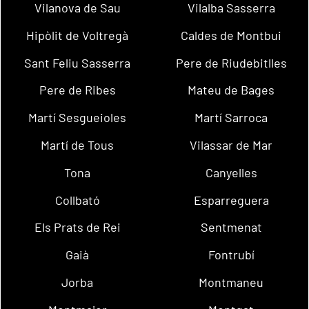
Vilanova de Sau
Vilalba Sasserra
Hipòlit de Voltregà
Caldes de Montbui
Sant Feliu Sasserra
Pere de Riudebitlles
Pere de Ribes
Mateu de Bages
Martí Sesgueioles
Martí Sarroca
Martí de Tous
Vilassar de Mar
Tona
Canyelles
Collbató
Esparreguera
Els Prats de Rei
Sentmenat
Gaià
Fontrubí
Jorba
Montmaneu