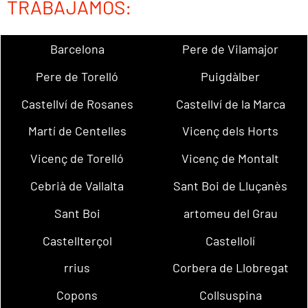
TRABAJAMOS:
Barcelona
Pere de Vilamajor
Pere de Torelló
Puigdàlber
Castellví de Rosanes
Castellví de la Marca
Martí de Centelles
Vicenç dels Horts
Vicenç de Torelló
Vicenç de Montalt
Cebrià de Vallalta
Sant Boi de Lluçanès
Sant Boi
artomeu del Grau
Castellterçol
Castellolí
rrius
Corbera de Llobregat
Copons
Collsuspina