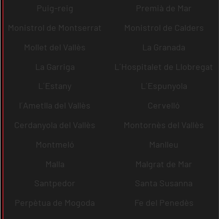
Puig-reig
Premià de Mar
Monistrol de Montserrat
Monistrol de Calders
Mollet del Vallès
La Granada
La Garriga
L´Hospitalet de Llobregat
L´Estany
L´Espunyola
l´Ametlla del Vallès
Cervelló
Cerdanyola del Vallès
Montornès del Vallès
Montmeló
Manlleu
Malla
Malgrat de Mar
Santpedor
Santa Susanna
Perpètua de Mogoda
Fe del Penedès