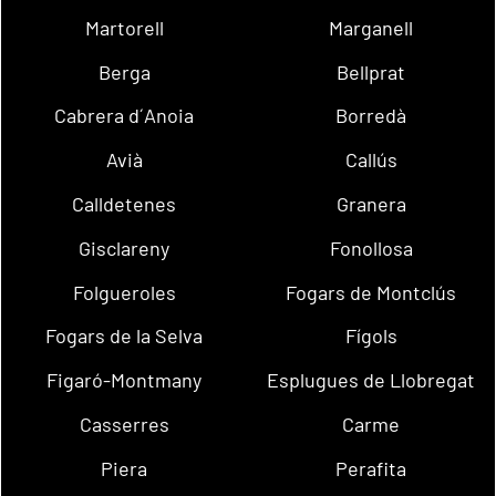
Martorell
Marganell
Berga
Bellprat
Cabrera d´Anoia
Borredà
Avià
Callús
Calldetenes
Granera
Gisclareny
Fonollosa
Folgueroles
Fogars de Montclús
Fogars de la Selva
Fígols
Figaró-Montmany
Esplugues de Llobregat
Casserres
Carme
Piera
Perafita