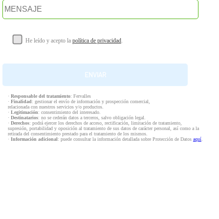
He leído y acepto la
política de privacidad
.
·
Responsable del tratamiento
: Fervalles
·
Finalidad
: gestionar el envío de información y prospección comercial,
relacionada con nuestros servicios y/o productos.
·
Legitimación
: consentimiento del interesado.
·
Destinatarios
: no se cederán datos a terceros, salvo obligación legal.
·
Derechos
: podrá ejercer los derechos de acceso, rectificación, limitación de tratamiento,
supresión, portabilidad y oposición al tratamiento de sus datos de carácter personal, así como a la
retirada del consentimiento prestado para el tratamiento de los mismos.
·
Información adicional
: puede consultar la información detallada sobre Protección de Datos
aquí
.