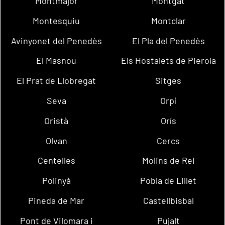
Montmajor
Montgat
Montesquiu
Montclar
Avinyonet del Penedès
El Pla del Penedès
El Masnou
Els Hostalets de Pierola
El Prat de Llobregat
Sitges
Seva
Orpí
Oristà
Orís
Olvan
Cercs
Centelles
Molins de Rei
Polinyà
Pobla de Lillet
Pineda de Mar
Castellbisbal
Pont de Vilomara i
Pujalt