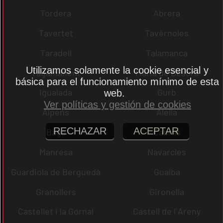
Tordera
Abrera
Tavertet
Tavèrnoles
Taradell
Talamanca
Utilizamos solamente la cookie esencial y
Tagamanent
Maria de Besora
básica para el funcionamiento mínimo de esta
Igualada
Gurb
web.
Ver políticas y gestión de cookies
Alpens
Alella
RECHAZAR
ACEPTAR
Bagà
Cabrils
Manresa
Navarcles
Guardiola de Berguedà
Gualba
Granollers
Gironella
Castellet i la Gornal
Castell de l´Areny