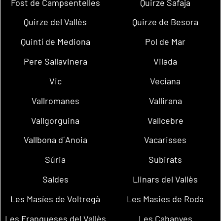
Fost de Campsentelles
Quirze Safaja
Quirze del Vallès
Quirze de Besora
Quintí de Mediona
Pol de Mar
Pere Sallavinera
Vilada
Vic
Veciana
Vallromanes
Vallirana
Vallgorguina
Vallcebre
Vallbona d´Anoia
Vacarisses
Súria
Subirats
Saldes
Llinars del Vallès
Les Masíes de Voltregà
Les Masies de Roda
Les Franqueses del Vallès
Les Cabanyes