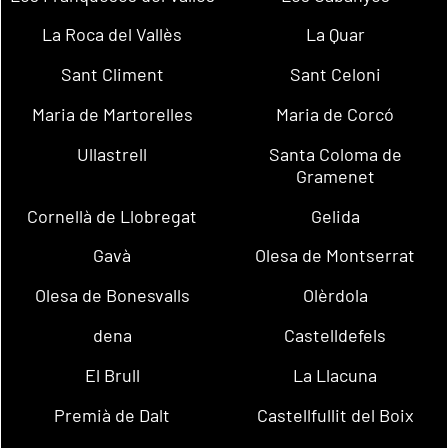
La Roca del Vallès
La Quar
Sant Climent
Sant Celoni
Maria de Martorelles
Maria de Corcó
Ullastrell
Santa Coloma de
Gramenet
Cornellà de Llobregat
Gelida
Gavà
Olesa de Montserrat
Olesa de Bonesvalls
Olèrdola
dena
Castelldefels
El Brull
La Llacuna
Premià de Dalt
Castellfullit del Boix