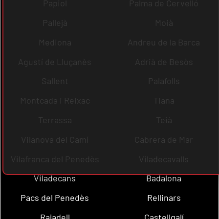
Papiol
Palma de Cervelló
Pallejà
Moià
Mediona
Andreu de la Barca
Agustí de Lluçanès
Adrià de Besòs
Sallent
Palafolls
Montcada i Reixac
Tiana
Terrassa
Teià
Vilanova del Camí
Cabrera de Mar
Vilafranca del Penedès
Viladecavalls
Viladecans
Badalona
Pacs del Penedès
Rellinars
Rajadell
Castellgalí