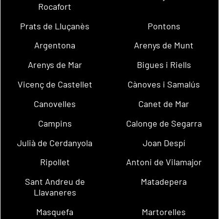
Rocafort
Prats de Lluçanès
Pontons
Argentona
Arenys de Munt
Arenys de Mar
Bigues i Riells
Vicenç de Castellet
Cànoves i Samalús
Canovelles
Canet de Mar
Campins
Calonge de Segarra
Julià de Cerdanyola
Joan Despí
Ripollet
Antoni de Vilamajor
Sant Andreu de
Matadepera
Llavaneres
Masquefa
Martorelles