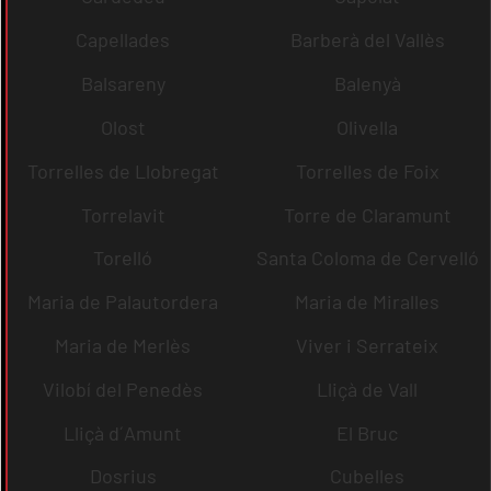
Capellades
Barberà del Vallès
Balsareny
Balenyà
Olost
Olivella
Torrelles de Llobregat
Torrelles de Foix
Torrelavit
Torre de Claramunt
Torelló
Santa Coloma de Cervelló
Maria de Palautordera
Maria de Miralles
Maria de Merlès
Viver i Serrateix
Vilobí del Penedès
Lliçà de Vall
Lliçà d´Amunt
El Bruc
Dosrius
Cubelles