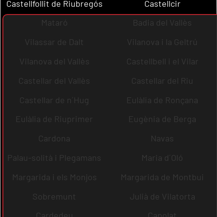
Castellfollit de Riubregós
Castellcir
Mataró
Badia del Vallès
Vilassar de Dalt
Vilanova i la Geltrú
Vilanova del Vallès
Castellbell i el Vilar
Castellar del Vallès
Castellar del Riu
Castellar de n´Hug
Eulàlia de Ronçana
Eulàlia de Riuprimer
Eugènia de Berga
Cardona
Navas
Palau-solità i Plegamans
Maria d´Oló
Margarida i els Monjos
Margarida de Montbui
Sobremunt
Julià de Vilatorta
Cardedeu
Capolat