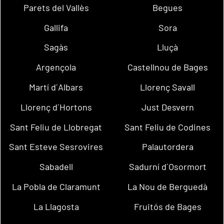
Parets del Vallès
Begues
Gallifa
Sora
Sagàs
Lluçà
Argençola
Castellnou de Bages
Martí d´Albars
Llorenç Savall
Llorenç d´Hortons
Just Desvern
Sant Feliu de Llobregat
Sant Feliu de Codines
Sant Esteve Sesrovires
Palautordera
Sabadell
Sadurní d´Osormort
La Pobla de Claramunt
La Nou de Berguedà
La Llagosta
Fruitós de Bages