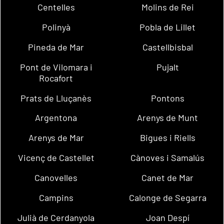
Centelles
Molins de Rei
Polinyà
Pobla de Lillet
Pineda de Mar
Castellbisbal
Pont de Vilomara i
Pujalt
Rocafort
Prats de Lluçanès
Pontons
Argentona
Arenys de Munt
Arenys de Mar
Bigues i Riells
Vicenç de Castellet
Cànoves i Samalús
Canovelles
Canet de Mar
Campins
Calonge de Segarra
Julià de Cerdanyola
Joan Despí