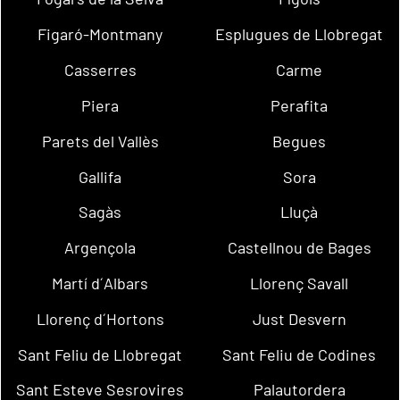
Figaró-Montmany
Esplugues de Llobregat
Casserres
Carme
Piera
Perafita
Parets del Vallès
Begues
Gallifa
Sora
Sagàs
Lluçà
Argençola
Castellnou de Bages
Martí d´Albars
Llorenç Savall
Llorenç d´Hortons
Just Desvern
Sant Feliu de Llobregat
Sant Feliu de Codines
Sant Esteve Sesrovires
Palautordera