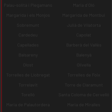
Palau-solità i Plegamans
Maria d´Oló
Margarida i els Monjos
Margarida de Montbui
Sobremunt
Julià de Vilatorta
Cardedeu
Capolat
Capellades
Barberà del Vallès
Balsareny
Balenyà
Olost
Olivella
Torrelles de Llobregat
Torrelles de Foix
Torrelavit
Torre de Claramunt
Torelló
Santa Coloma de Cervelló
Maria de Palautordera
Maria de Miralles