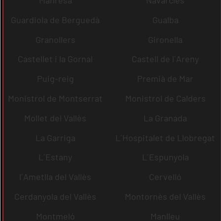
Guardiola de Berguedà
Gualba
Granollers
Gironella
Castellet i la Gornal
Castell de l´Areny
Puig-reig
Premià de Mar
Monistrol de Montserrat
Monistrol de Calders
Mollet del Vallès
La Granada
La Garriga
L´Hospitalet de Llobregat
L´Estany
L´Espunyola
l´Ametlla del Vallès
Cervelló
Cerdanyola del Vallès
Montornès del Vallès
Montmeló
Manlleu