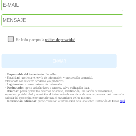
He leído y acepto la
política de privacidad
.
·
Responsable del tratamiento
: Fervalles
·
Finalidad
: gestionar el envío de información y prospección comercial,
relacionada con nuestros servicios y/o productos.
·
Legitimación
: consentimiento del interesado.
·
Destinatarios
: no se cederán datos a terceros, salvo obligación legal.
·
Derechos
: podrá ejercer los derechos de acceso, rectificación, limitación de tratamiento,
supresión, portabilidad y oposición al tratamiento de sus datos de carácter personal, así como a la
retirada del consentimiento prestado para el tratamiento de los mismos.
·
Información adicional
: puede consultar la información detallada sobre Protección de Datos
aquí
.