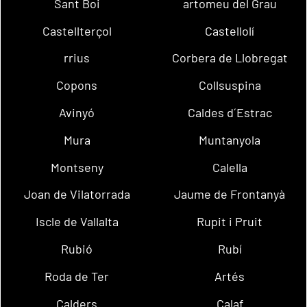
Sant Boi
artomeu del Grau
Castellterçol
Castellolí
rrius
Corbera de Llobregat
Copons
Collsuspina
Avinyó
Caldes d´Estrac
Mura
Muntanyola
Montseny
Calella
Joan de Vilatorrada
Jaume de Frontanyà
Iscle de Vallalta
Rupit i Pruit
Rubió
Rubí
Roda de Ter
Artés
Calders
Calaf