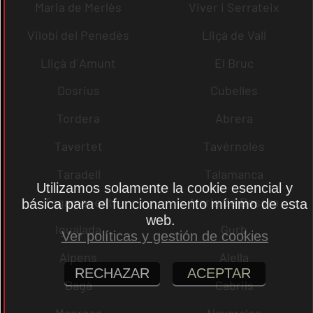
Maria de Merlès
Viver i Serrateix
Vilobí del Penedès
Lliçà de Vall
Lliçà d´Amunt
El Bruc
Dosrius
Cubelles
Tordera
Abrera
Tavertet
Tavèrnoles
Taradell
Talamanca
Utilizamos solamente la cookie esencial y
Tagamanent
Maria de Besora
básica para el funcionamiento mínimo de esta
web.
Igualada
Gurb
Ver políticas y gestión de cookies
Alpens
Alella
RECHAZAR
ACEPTAR
Bagà
Cabrils
Manresa
Navarcles