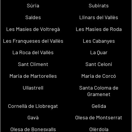
Súria
Subirats
Saldes
Llinars del Vallès
Les Masíes de Voltregà
Les Masies de Roda
Les Franqueses del Vallès
Les Cabanyes
La Roca del Vallès
La Quar
Sant Climent
Sant Celoni
Maria de Martorelles
Maria de Corcó
Ullastrell
Santa Coloma de
Gramenet
Cornellà de Llobregat
Gelida
Gavà
Olesa de Montserrat
Olesa de Bonesvalls
Olèrdola