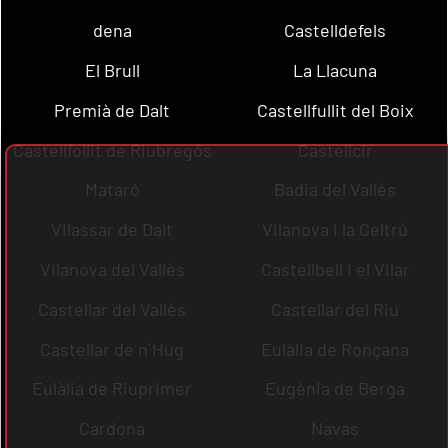
dena
Castelldefels
El Brull
La Llacuna
Premià de Dalt
Castellfullit del Boix
Castellfollit de Riubregós
Castellcir
Mataró
Badia del Vallès
Vilassar de Dalt
Vilanova i la Geltrú
Vilanova del Vallès
Castellbell i el Vilar
Castellar del Vallès
Castellar del Riu
Castellar de n´Hug
Eulàlia de Ronçana
Eulàlia de Riuprimer
Eugènia de Berga
Cardona
Navas