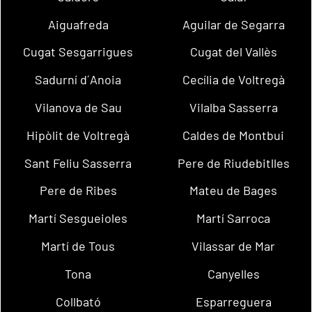
Aiguafreda
Aguilar de Segarra
Cugat Sesgarrigues
Cugat del Vallès
Sadurní d´Anoia
Cecília de Voltregà
Vilanova de Sau
Vilalba Sasserra
Hipòlit de Voltregà
Caldes de Montbui
Sant Feliu Sasserra
Pere de Riudebitlles
Pere de Ribes
Mateu de Bages
Martí Sesgueioles
Martí Sarroca
Martí de Tous
Vilassar de Mar
Tona
Canyelles
Collbató
Esparreguera