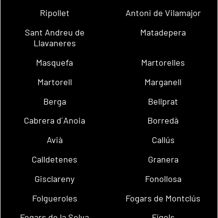
Ripollet
Antoni de Vilamajor
Sant Andreu de
Matadepera
Llavaneres
Masquefa
Martorelles
Martorell
Marganell
Berga
Bellprat
Cabrera d´Anoia
Borredà
Avià
Callús
Calldetenes
Granera
Gisclareny
Fonollosa
Folgueroles
Fogars de Montclús
Fogars de la Selva
Fígols