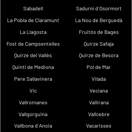
Sabadell
Sadurní d´Osormort
La Pobla de Claramunt
La Nou de Berguedà
La Llagosta
Fruitós de Bages
Fost de Campsentelles
Quirze Safaja
Quirze del Vallès
Quirze de Besora
Quintí de Mediona
Pol de Mar
Pere Sallavinera
Vilada
Vic
Veciana
Vallromanes
Vallirana
Vallgorguina
Vallcebre
Vallbona d´Anoia
Vacarisses