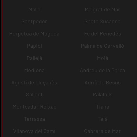
Malla
Malgrat de Mar
Santpedor
Santa Susanna
Perpètua de Mogoda
Fe del Penedès
Papiol
Palma de Cervelló
Pallejà
Moià
Mediona
Andreu de la Barca
Agustí de Lluçanès
Adrià de Besòs
Sallent
Palafolls
Montcada i Reixac
Tiana
Terrassa
Teià
Vilanova del Camí
Cabrera de Mar