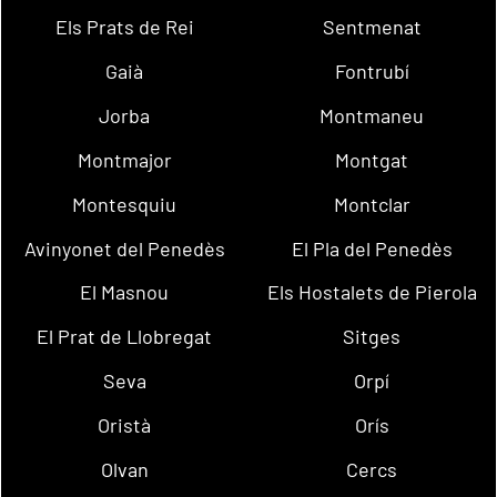
Els Prats de Rei
Sentmenat
Gaià
Fontrubí
Jorba
Montmaneu
Montmajor
Montgat
Montesquiu
Montclar
Avinyonet del Penedès
El Pla del Penedès
El Masnou
Els Hostalets de Pierola
El Prat de Llobregat
Sitges
Seva
Orpí
Oristà
Orís
Olvan
Cercs