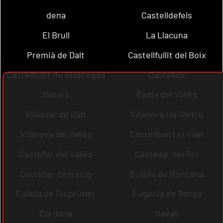
dena
Castelldefels
El Brull
La Llacuna
Premià de Dalt
Castellfullit del Boix
Castellfollit de Riubregós
Castellcir
Mataró
Badia del Vallès
Vilassar de Dalt
Vilanova i la Geltrú
Vilanova del Vallès
Castellbell i el Vilar
Castellar del Vallès
Castellar del Riu
Castellar de n´Hug
Eulàlia de Ronçana
Eulàlia de Riuprimer
Eugènia de Berga
Cardona
Navas