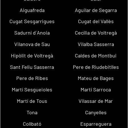
Aiguafreda
Aguilar de Segarra
Cugat Sesgarrigues
Cugat del Vallès
Sadurní d´Anoia
Cecília de Voltregà
Vilanova de Sau
Vilalba Sasserra
Hipòlit de Voltregà
Caldes de Montbui
Sant Feliu Sasserra
Pere de Riudebitlles
Pere de Ribes
Mateu de Bages
Martí Sesgueioles
Martí Sarroca
Martí de Tous
Vilassar de Mar
Tona
Canyelles
Collbató
Esparreguera