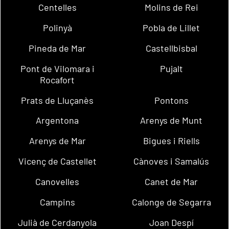
Centelles
Molins de Rei
Polinyà
Pobla de Lillet
Pineda de Mar
Castellbisbal
Pont de Vilomara i
Pujalt
Rocafort
Prats de Lluçanès
Pontons
Argentona
Arenys de Munt
Arenys de Mar
Bigues i Riells
Vicenç de Castellet
Cànoves i Samalús
Canovelles
Canet de Mar
Campins
Calonge de Segarra
Julià de Cerdanyola
Joan Despí