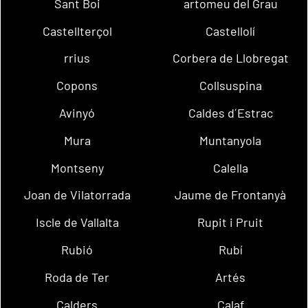
Sant Boi
artomeu del Grau
Castellterçol
Castellolí
rrius
Corbera de Llobregat
Copons
Collsuspina
Avinyó
Caldes d´Estrac
Mura
Muntanyola
Montseny
Calella
Joan de Vilatorrada
Jaume de Frontanyà
Iscle de Vallalta
Rupit i Pruit
Rubió
Rubí
Roda de Ter
Artés
Calders
Calaf