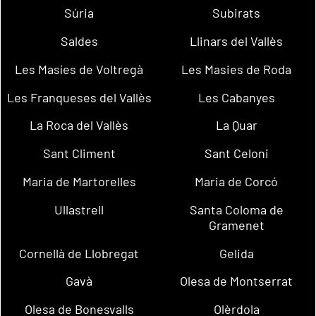
Súria
Subirats
Saldes
Llinars del Vallès
Les Masíes de Voltregà
Les Masies de Roda
Les Franqueses del Vallès
Les Cabanyes
La Roca del Vallès
La Quar
Sant Climent
Sant Celoni
Maria de Martorelles
Maria de Corcó
Ullastrell
Santa Coloma de
Gramenet
Cornellà de Llobregat
Gelida
Gavà
Olesa de Montserrat
Olesa de Bonesvalls
Olèrdola