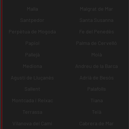
Malla
Malgrat de Mar
Santpedor
Santa Susanna
Perpètua de Mogoda
Fe del Penedès
Papiol
Palma de Cervelló
Pallejà
Moià
Mediona
Andreu de la Barca
Agustí de Lluçanès
Adrià de Besòs
Sallent
Palafolls
Montcada i Reixac
Tiana
Terrassa
Teià
Vilanova del Camí
Cabrera de Mar