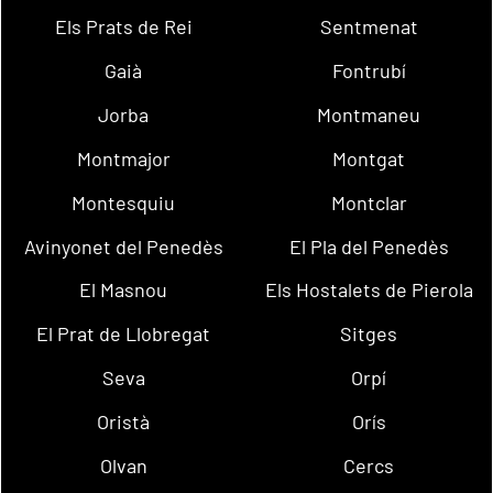
Els Prats de Rei
Sentmenat
Gaià
Fontrubí
Jorba
Montmaneu
Montmajor
Montgat
Montesquiu
Montclar
Avinyonet del Penedès
El Pla del Penedès
El Masnou
Els Hostalets de Pierola
El Prat de Llobregat
Sitges
Seva
Orpí
Oristà
Orís
Olvan
Cercs