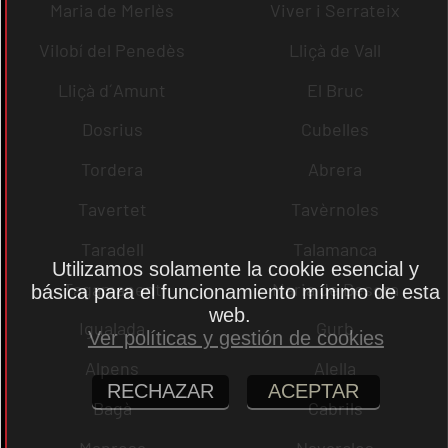
Maria de Merlès
Viver i Serrateix
Vilobí del Penedès
Lliçà de Vall
Lliçà d´Amunt
El Bruc
Dosrius
Cubelles
Tordera
Abrera
Tavertet
Tavèrnoles
Taradell
Talamanca
Utilizamos solamente la cookie esencial y
Tagamanent
Maria de Besora
básica para el funcionamiento mínimo de esta
web.
Igualada
Gurb
Ver políticas y gestión de cookies
Alpens
Alella
RECHAZAR
ACEPTAR
Bagà
Cabrils
Manresa
Navarcles