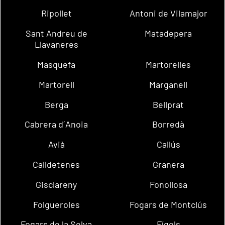
Ripollet
Antoni de Vilamajor
Sant Andreu de
Matadepera
Llavaneres
Masquefa
Martorelles
Martorell
Marganell
Berga
Bellprat
Cabrera d´Anoia
Borredà
Avià
Callús
Calldetenes
Granera
Gisclareny
Fonollosa
Folgueroles
Fogars de Montclús
Fogars de la Selva
Fígols