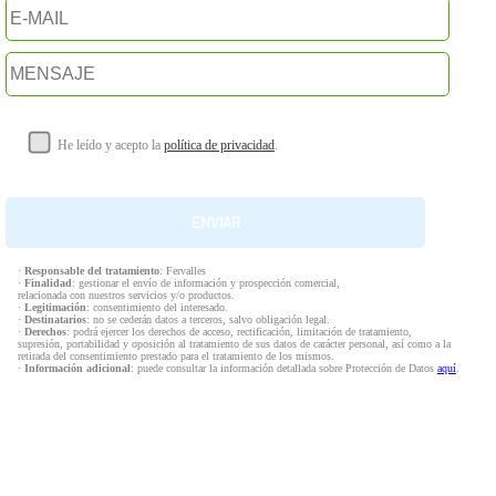
He leído y acepto la
política de privacidad
.
·
Responsable del tratamiento
: Fervalles
·
Finalidad
: gestionar el envío de información y prospección comercial,
relacionada con nuestros servicios y/o productos.
·
Legitimación
: consentimiento del interesado.
·
Destinatarios
: no se cederán datos a terceros, salvo obligación legal.
·
Derechos
: podrá ejercer los derechos de acceso, rectificación, limitación de tratamiento,
supresión, portabilidad y oposición al tratamiento de sus datos de carácter personal, así como a la
retirada del consentimiento prestado para el tratamiento de los mismos.
·
Información adicional
: puede consultar la información detallada sobre Protección de Datos
aquí
.