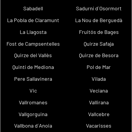
Sabadell
Sadurní d´Osormort
La Pobla de Claramunt
La Nou de Berguedà
La Llagosta
Fruitós de Bages
Fost de Campsentelles
Quirze Safaja
Quirze del Vallès
Quirze de Besora
Quintí de Mediona
Pol de Mar
Pere Sallavinera
Vilada
Vic
Veciana
Vallromanes
Vallirana
Vallgorguina
Vallcebre
Vallbona d´Anoia
Vacarisses