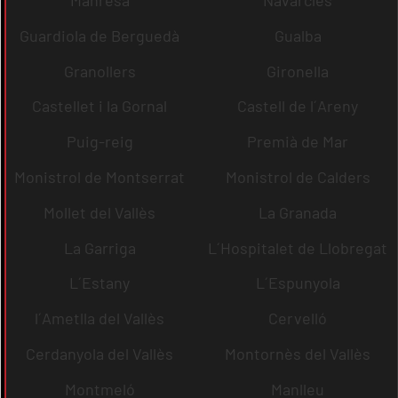
Guardiola de Berguedà
Gualba
Granollers
Gironella
Castellet i la Gornal
Castell de l´Areny
Puig-reig
Premià de Mar
Monistrol de Montserrat
Monistrol de Calders
Mollet del Vallès
La Granada
La Garriga
L´Hospitalet de Llobregat
L´Estany
L´Espunyola
l´Ametlla del Vallès
Cervelló
Cerdanyola del Vallès
Montornès del Vallès
Montmeló
Manlleu