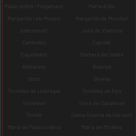
Palau-solità i Plegamans
Maria d´Oló
Margarida i els Monjos
Margarida de Montbui
Sobremunt
Julià de Vilatorta
Cardedeu
Capolat
Capellades
Barberà del Vallès
Balsareny
Balenyà
Olost
Olivella
Torrelles de Llobregat
Torrelles de Foix
Torrelavit
Torre de Claramunt
Torelló
Santa Coloma de Cervelló
Maria de Palautordera
Maria de Miralles