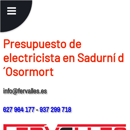
Presupuesto de
electricista en Sadurní d
´Osormort
info@fervalles.es
627 964 177
-
937 299 718