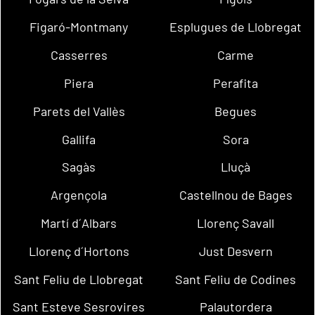
Figaró-Montmany
Esplugues de Llobregat
Casserres
Carme
Piera
Perafita
Parets del Vallès
Begues
Gallifa
Sora
Sagàs
Lluçà
Argençola
Castellnou de Bages
Martí d´Albars
Llorenç Savall
Llorenç d´Hortons
Just Desvern
Sant Feliu de Llobregat
Sant Feliu de Codines
Sant Esteve Sesrovires
Palautordera