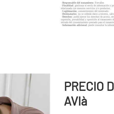
·
Responsable del tratamiento
: Fervalles
·
Finalidad
: gestionar el envío de información y p
relacionada con nuestros servicios y/o productos.
·
Legitimación
: consentimiento del interesado.
·
Destinatarios
: no se cederán datos a terceros, salv
·
Derechos
: podrá ejercer los derechos de acceso, re
supresión, portabilidad y oposición al tratamiento d
retirada del consentimiento prestado para el tratam
·
Información adicional
: puede consultar la infor
PRECIO D
AVIà