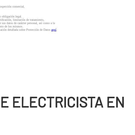
rospección comercial,
o obligación legal.
ctificación, limitación de tratamiento,
e sus datos de carácter personal, así como a la
iento de los mismos.
mación detallada sobre Protección de Datos
aquí
.
E ELECTRICISTA EN