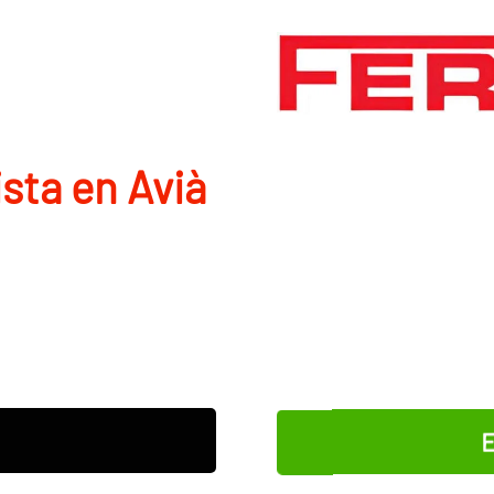
sta en Avià
E