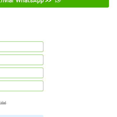
acidad
.