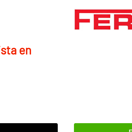
ista en
E