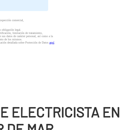
rospección comercial,
o obligación legal.
ctificación, limitación de tratamiento,
e sus datos de carácter personal, así como a la
iento de los mismos.
mación detallada sobre Protección de Datos
aquí
.
E ELECTRICISTA EN
R DE MAR