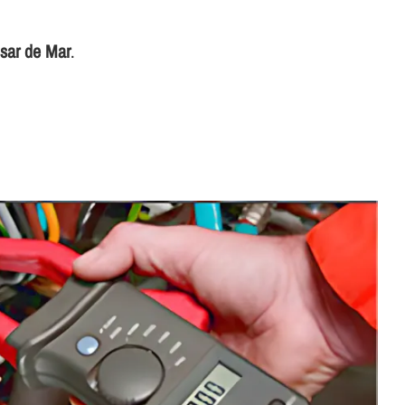
ssar de Mar
.