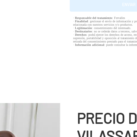
·
Responsable del tratamiento
: Fervalles
·
Finalidad
: gestionar el envío de información y p
relacionada con nuestros servicios y/o productos.
·
Legitimación
: consentimiento del interesado.
·
Destinatarios
: no se cederán datos a terceros, salv
·
Derechos
: podrá ejercer los derechos de acceso, re
supresión, portabilidad y oposición al tratamiento d
retirada del consentimiento prestado para el tratam
·
Información adicional
: puede consultar la infor
PRECIO D
VILASSA