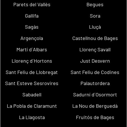
Parets del Vallès
Begues
Gallifa
Sora
Sagàs
Lluçà
Argençola
Castellnou de Bages
Martí d´Albars
Llorenç Savall
Llorenç d´Hortons
Just Desvern
Sant Feliu de Llobregat
Sant Feliu de Codines
Sant Esteve Sesrovires
Palautordera
Sabadell
Sadurní d´Osormort
La Pobla de Claramunt
La Nou de Berguedà
La Llagosta
Fruitós de Bages