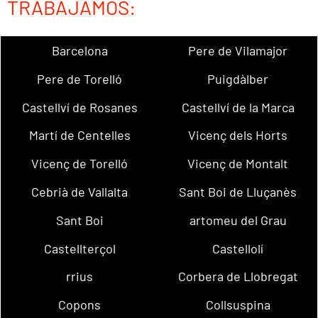
TRABAJAMOS:
Barcelona
Pere de Vilamajor
Pere de Torelló
Puigdàlber
Castellví de Rosanes
Castellví de la Marca
Martí de Centelles
Vicenç dels Horts
Vicenç de Torelló
Vicenç de Montalt
Cebrià de Vallalta
Sant Boi de Lluçanès
Sant Boi
artomeu del Grau
Castellterçol
Castellolí
rrius
Corbera de Llobregat
Copons
Collsuspina