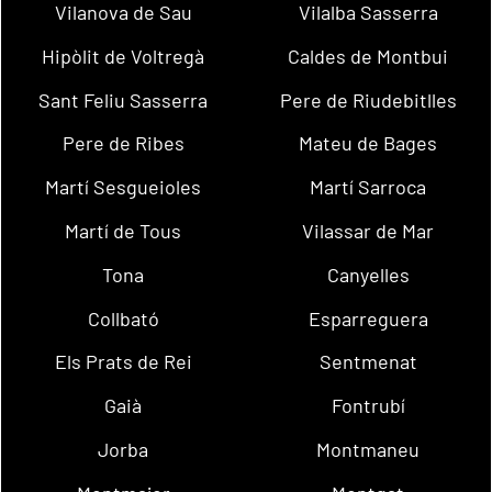
Vilanova de Sau
Vilalba Sasserra
Hipòlit de Voltregà
Caldes de Montbui
Sant Feliu Sasserra
Pere de Riudebitlles
Pere de Ribes
Mateu de Bages
Martí Sesgueioles
Martí Sarroca
Martí de Tous
Vilassar de Mar
Tona
Canyelles
Collbató
Esparreguera
Els Prats de Rei
Sentmenat
Gaià
Fontrubí
Jorba
Montmaneu