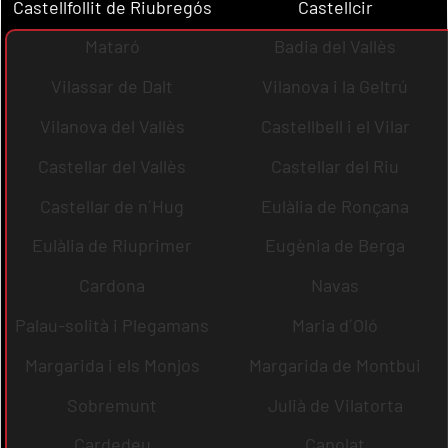
Castellfollit de Riubregós
Castellcir
Mataró
Badia del Vallès
Vilassar de Dalt
Vilanova i la Geltrú
Vilanova del Vallès
Castellbell i el Vilar
Castellar del Vallès
Castellar del Riu
Castellar de n´Hug
Eulàlia de Ronçana
Eulàlia de Riuprimer
Eugènia de Berga
Cardona
Navas
Palau-solità i Plegamans
Maria d´Oló
Margarida i els Monjos
Margarida de Montbui
Sobremunt
Julià de Vilatorta
Cardedeu
Capolat