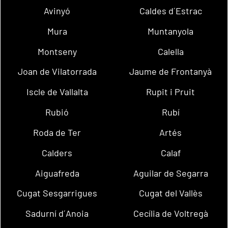
Avinyó
Caldes d´Estrac
Mura
Muntanyola
Montseny
Calella
Joan de Vilatorrada
Jaume de Frontanyà
Iscle de Vallalta
Rupit i Pruit
Rubió
Rubí
Roda de Ter
Artés
Calders
Calaf
Aiguafreda
Aguilar de Segarra
Cugat Sesgarrigues
Cugat del Vallès
Sadurní d´Anoia
Cecília de Voltregà