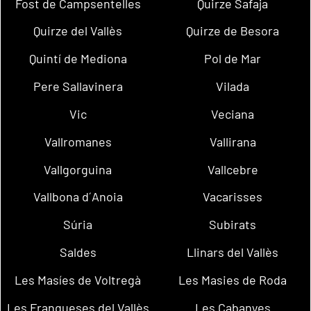
Fost de Campsentelles
Quirze Safaja
Quirze del Vallès
Quirze de Besora
Quintí de Mediona
Pol de Mar
Pere Sallavinera
Vilada
Vic
Veciana
Vallromanes
Vallirana
Vallgorguina
Vallcebre
Vallbona d´Anoia
Vacarisses
Súria
Subirats
Saldes
Llinars del Vallès
Les Masíes de Voltregà
Les Masies de Roda
Les Franqueses del Vallès
Les Cabanyes