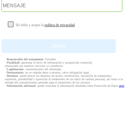
He leído y acepto la
política de privacidad
.
·
Responsable del tratamiento
: Fervalles
·
Finalidad
: gestionar el envío de información y prospección comercial,
relacionada con nuestros servicios y/o productos.
·
Legitimación
: consentimiento del interesado.
·
Destinatarios
: no se cederán datos a terceros, salvo obligación legal.
·
Derechos
: podrá ejercer los derechos de acceso, rectificación, limitación de tratamiento,
supresión, portabilidad y oposición al tratamiento de sus datos de carácter personal, así como a la
retirada del consentimiento prestado para el tratamiento de los mismos.
·
Información adicional
: puede consultar la información detallada sobre Protección de Datos
aquí
.