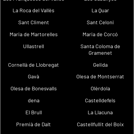
La Roca del Vallès
La Quar
Sant Climent
Sant Celoni
Maria de Martorelles
Maria de Corcó
Ullastrell
Santa Coloma de
Gramenet
Cornellà de Llobregat
Gelida
Gavà
Olesa de Montserrat
Olesa de Bonesvalls
Olèrdola
dena
Castelldefels
El Brull
La Llacuna
Premià de Dalt
Castellfullit del Boix