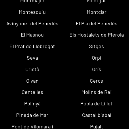
Montmajor
Montgat
Montesquiu
Montclar
Avinyonet del Penedès
El Pla del Penedès
El Masnou
Els Hostalets de Pierola
El Prat de Llobregat
Sitges
Seva
Orpí
Oristà
Orís
Olvan
Cercs
Centelles
Molins de Rei
Polinyà
Pobla de Lillet
Pineda de Mar
Castellbisbal
Pont de Vilomara i
Pujalt