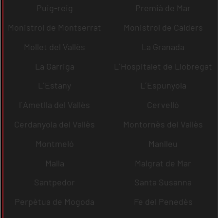
Puig-reig
Premià de Mar
Monistrol de Montserrat
Monistrol de Calders
Mollet del Vallès
La Granada
La Garriga
L´Hospitalet de Llobregat
L´Estany
L´Espunyola
l´Ametlla del Vallès
Cervelló
Cerdanyola del Vallès
Montornès del Vallès
Montmeló
Manlleu
Malla
Malgrat de Mar
Santpedor
Santa Susanna
Perpètua de Mogoda
Fe del Penedès