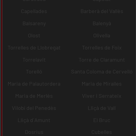
Capellades
Barberà del Vallès
Balsareny
Balenyà
Olost
Olivella
Torrelles de Llobregat
Torrelles de Foix
Torrelavit
Torre de Claramunt
Torelló
Santa Coloma de Cervelló
Maria de Palautordera
Maria de Miralles
Maria de Merlès
Viver i Serrateix
Vilobí del Penedès
Lliçà de Vall
Lliçà d´Amunt
El Bruc
Dosrius
Cubelles