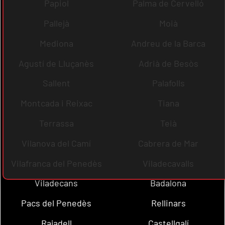
Papiol
Palma de Cervelló
Pallejà
Moià
Mediona
Andreu de la Barca
Agustí de Lluçanès
Adrià de Besòs
Sallent
Palafolls
Montcada i Reixac
Tiana
Terrassa
Teià
Vilanova del Camí
Cabrera de Mar
Vilafranca del Penedès
Viladecavalls
Viladecans
Badalona
Pacs del Penedès
Rellinars
Rajadell
Castellgalí