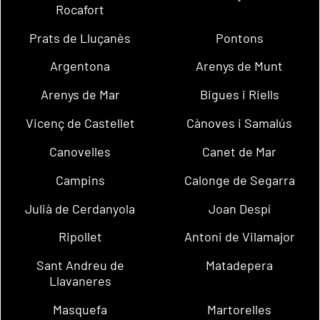
Rocafort
Prats de Lluçanès
Pontons
Argentona
Arenys de Munt
Arenys de Mar
Bigues i Riells
Vicenç de Castellet
Cànoves i Samalús
Canovelles
Canet de Mar
Campins
Calonge de Segarra
Julià de Cerdanyola
Joan Despí
Ripollet
Antoni de Vilamajor
Sant Andreu de
Matadepera
Llavaneres
Masquefa
Martorelles