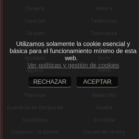
Tordera
Abrera
Tavertet
Tavèrnoles
Taradell
Talamanca
Utilizamos solamente la cookie esencial y
Tagamanent
Maria de Besora
básica para el funcionamiento mínimo de esta
Igualada
Gurb
web.
Ver políticas y gestión de cookies
Alpens
Alella
RECHAZAR
ACEPTAR
Bagà
Cabrils
Manresa
Navarcles
Guardiola de Berguedà
Gualba
Granollers
Gironella
Castellet i la Gornal
Castell de l´Areny