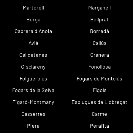
Martorell
Marganell
Berga
Bellprat
Cabrera d´Anoia
Borredà
Avià
Callús
Calldetenes
Granera
Gisclareny
Fonollosa
Folgueroles
Fogars de Montclús
Fogars de la Selva
Fígols
Figaró-Montmany
Esplugues de Llobregat
Casserres
Carme
Piera
Perafita