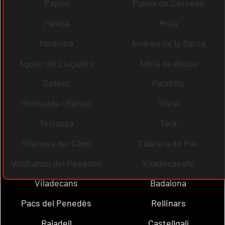
Papiol
Palma de Cervelló
Pallejà
Moià
Mediona
Andreu de la Barca
Agustí de Lluçanès
Adrià de Besòs
Sallent
Palafolls
Montcada i Reixac
Tiana
Terrassa
Teià
Vilanova del Camí
Cabrera de Mar
Vilafranca del Penedès
Viladecavalls
Viladecans
Badalona
Pacs del Penedès
Rellinars
Rajadell
Castellgalí