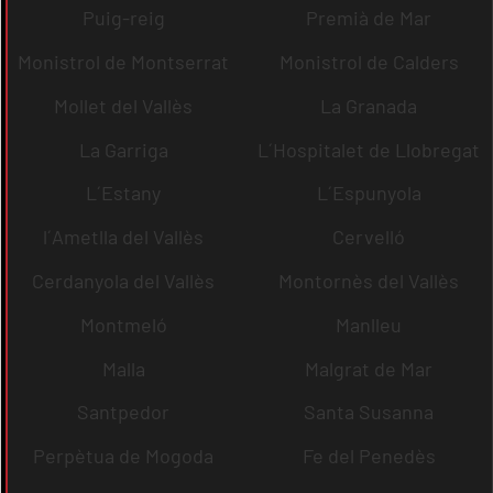
Puig-reig
Premià de Mar
Monistrol de Montserrat
Monistrol de Calders
Mollet del Vallès
La Granada
La Garriga
L´Hospitalet de Llobregat
L´Estany
L´Espunyola
l´Ametlla del Vallès
Cervelló
Cerdanyola del Vallès
Montornès del Vallès
Montmeló
Manlleu
Malla
Malgrat de Mar
Santpedor
Santa Susanna
Perpètua de Mogoda
Fe del Penedès