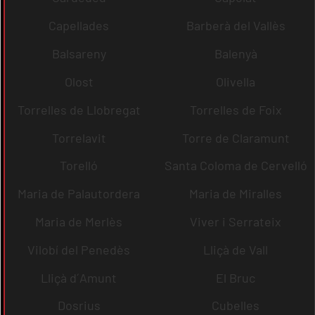
Capellades
Barberà del Vallès
Balsareny
Balenyà
Olost
Olivella
Torrelles de Llobregat
Torrelles de Foix
Torrelavit
Torre de Claramunt
Torelló
Santa Coloma de Cervelló
Maria de Palautordera
Maria de Miralles
Maria de Merlès
Viver i Serrateix
Vilobí del Penedès
Lliçà de Vall
Lliçà d´Amunt
El Bruc
Dosrius
Cubelles