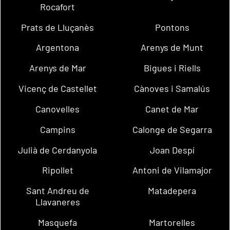
Rocafort
Prats de Lluçanès
Pontons
Argentona
Arenys de Munt
Arenys de Mar
Bigues i Riells
Vicenç de Castellet
Cànoves i Samalús
Canovelles
Canet de Mar
Campins
Calonge de Segarra
Julià de Cerdanyola
Joan Despí
Ripollet
Antoni de Vilamajor
Sant Andreu de
Matadepera
Llavaneres
Masquefa
Martorelles