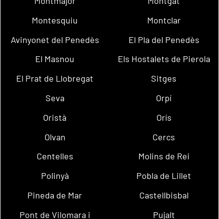
Montmajor
Montgat
Montesquiu
Montclar
Avinyonet del Penedès
El Pla del Penedès
El Masnou
Els Hostalets de Pierola
El Prat de Llobregat
Sitges
Seva
Orpí
Oristà
Orís
Olvan
Cercs
Centelles
Molins de Rei
Polinyà
Pobla de Lillet
Pineda de Mar
Castellbisbal
Pont de Vilomara i
Pujalt