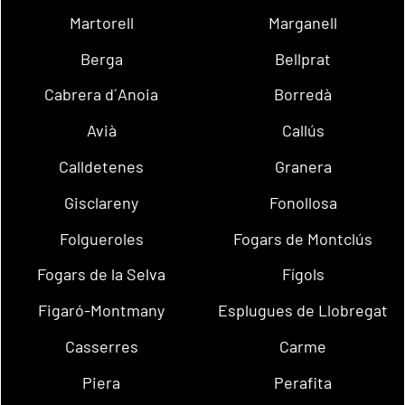
Martorell
Marganell
Berga
Bellprat
Cabrera d´Anoia
Borredà
Avià
Callús
Calldetenes
Granera
Gisclareny
Fonollosa
Folgueroles
Fogars de Montclús
Fogars de la Selva
Fígols
Figaró-Montmany
Esplugues de Llobregat
Casserres
Carme
Piera
Perafita