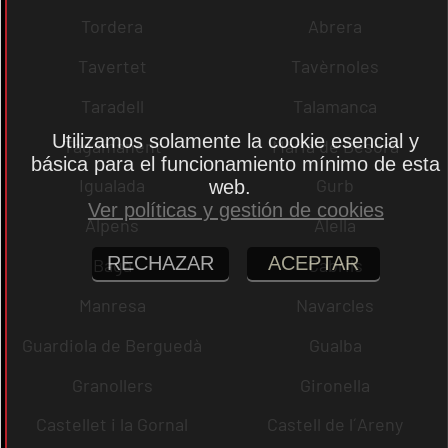
Tordera
Abrera
Tavertet
Tavèrnoles
Taradell
Talamanca
Utilizamos solamente la cookie esencial y
Tagamanent
Maria de Besora
básica para el funcionamiento mínimo de esta
Igualada
Gurb
web.
Ver políticas y gestión de cookies
Alpens
Alella
RECHAZAR
ACEPTAR
Bagà
Cabrils
Manresa
Navarcles
Guardiola de Berguedà
Gualba
Granollers
Gironella
Castellet i la Gornal
Castell de l´Areny