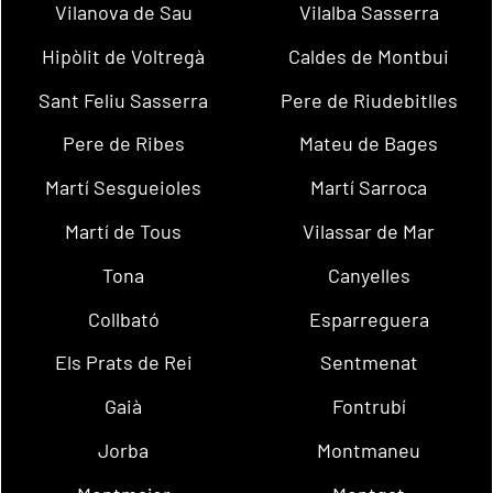
Vilanova de Sau
Vilalba Sasserra
Hipòlit de Voltregà
Caldes de Montbui
Sant Feliu Sasserra
Pere de Riudebitlles
Pere de Ribes
Mateu de Bages
Martí Sesgueioles
Martí Sarroca
Martí de Tous
Vilassar de Mar
Tona
Canyelles
Collbató
Esparreguera
Els Prats de Rei
Sentmenat
Gaià
Fontrubí
Jorba
Montmaneu