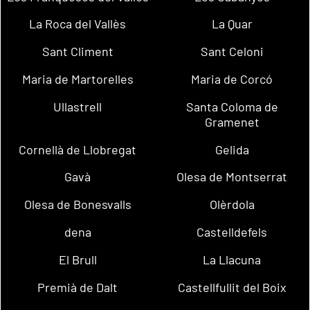
La Roca del Vallès
La Quar
Sant Climent
Sant Celoni
Maria de Martorelles
Maria de Corcó
Ullastrell
Santa Coloma de
Gramenet
Cornellà de Llobregat
Gelida
Gavà
Olesa de Montserrat
Olesa de Bonesvalls
Olèrdola
dena
Castelldefels
El Brull
La Llacuna
Premià de Dalt
Castellfullit del Boix