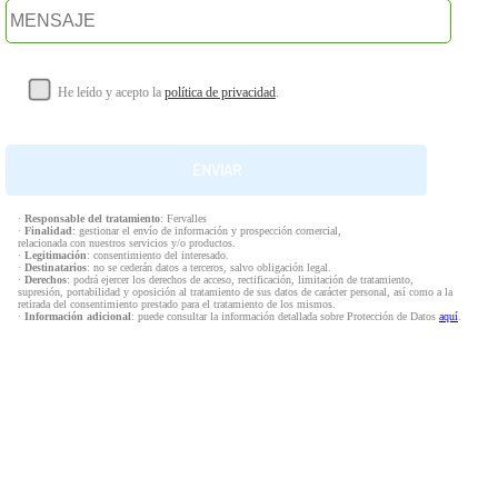
He leído y acepto la
política de privacidad
.
·
Responsable del tratamiento
: Fervalles
·
Finalidad
: gestionar el envío de información y prospección comercial,
relacionada con nuestros servicios y/o productos.
·
Legitimación
: consentimiento del interesado.
·
Destinatarios
: no se cederán datos a terceros, salvo obligación legal.
·
Derechos
: podrá ejercer los derechos de acceso, rectificación, limitación de tratamiento,
supresión, portabilidad y oposición al tratamiento de sus datos de carácter personal, así como a la
retirada del consentimiento prestado para el tratamiento de los mismos.
·
Información adicional
: puede consultar la información detallada sobre Protección de Datos
aquí
.