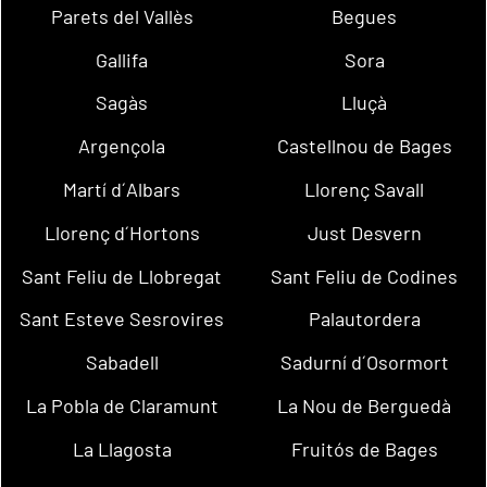
Parets del Vallès
Begues
Gallifa
Sora
Sagàs
Lluçà
Argençola
Castellnou de Bages
Martí d´Albars
Llorenç Savall
Llorenç d´Hortons
Just Desvern
Sant Feliu de Llobregat
Sant Feliu de Codines
Sant Esteve Sesrovires
Palautordera
Sabadell
Sadurní d´Osormort
La Pobla de Claramunt
La Nou de Berguedà
La Llagosta
Fruitós de Bages