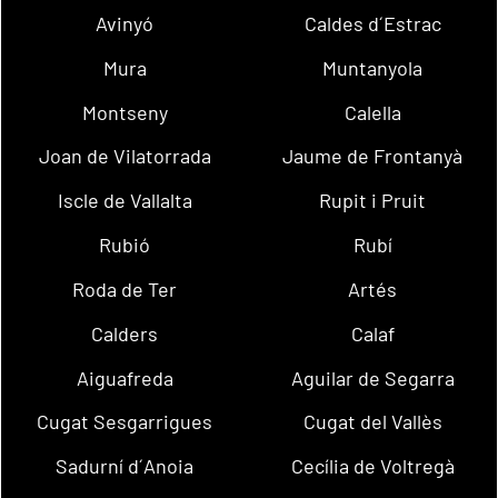
Avinyó
Caldes d´Estrac
Mura
Muntanyola
Montseny
Calella
Joan de Vilatorrada
Jaume de Frontanyà
Iscle de Vallalta
Rupit i Pruit
Rubió
Rubí
Roda de Ter
Artés
Calders
Calaf
Aiguafreda
Aguilar de Segarra
Cugat Sesgarrigues
Cugat del Vallès
Sadurní d´Anoia
Cecília de Voltregà