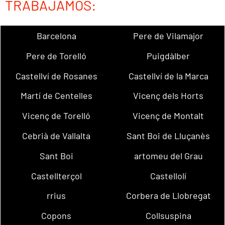
TRABAJAMOS:
Barcelona
Pere de Vilamajor
Pere de Torelló
Puigdàlber
Castellví de Rosanes
Castellví de la Marca
Martí de Centelles
Vicenç dels Horts
Vicenç de Torelló
Vicenç de Montalt
Cebrià de Vallalta
Sant Boi de Lluçanès
Sant Boi
artomeu del Grau
Castellterçol
Castellolí
rrius
Corbera de Llobregat
Copons
Collsuspina