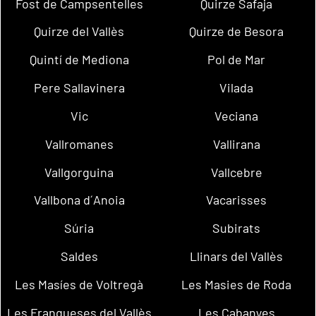
Fost de Campsentelles
Quirze Safaja
Quirze del Vallès
Quirze de Besora
Quintí de Mediona
Pol de Mar
Pere Sallavinera
Vilada
Vic
Veciana
Vallromanes
Vallirana
Vallgorguina
Vallcebre
Vallbona d´Anoia
Vacarisses
Súria
Subirats
Saldes
Llinars del Vallès
Les Masíes de Voltregà
Les Masies de Roda
Les Franqueses del Vallès
Les Cabanyes