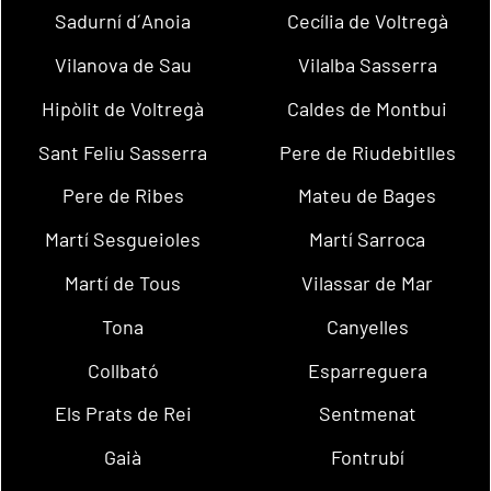
Sadurní d´Anoia
Cecília de Voltregà
Vilanova de Sau
Vilalba Sasserra
Hipòlit de Voltregà
Caldes de Montbui
Sant Feliu Sasserra
Pere de Riudebitlles
Pere de Ribes
Mateu de Bages
Martí Sesgueioles
Martí Sarroca
Martí de Tous
Vilassar de Mar
Tona
Canyelles
Collbató
Esparreguera
Els Prats de Rei
Sentmenat
Gaià
Fontrubí