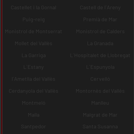
Castellet i la Gornal
Castell de l´Areny
Puig-reig
Premià de Mar
Monistrol de Montserrat
Monistrol de Calders
Mollet del Vallès
La Granada
La Garriga
L´Hospitalet de Llobregat
L´Estany
L´Espunyola
l´Ametlla del Vallès
Cervelló
Cerdanyola del Vallès
Montornès del Vallès
Montmeló
Manlleu
Malla
Malgrat de Mar
Santpedor
Santa Susanna