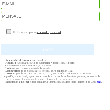
He leído y acepto la
política de privacidad
.
·
Responsable del tratamiento
: Fervalles
·
Finalidad
: gestionar el envío de información y prospección comercial,
relacionada con nuestros servicios y/o productos.
·
Legitimación
: consentimiento del interesado.
·
Destinatarios
: no se cederán datos a terceros, salvo obligación legal.
·
Derechos
: podrá ejercer los derechos de acceso, rectificación, limitación de tratamiento,
supresión, portabilidad y oposición al tratamiento de sus datos de carácter personal, así como a la
retirada del consentimiento prestado para el tratamiento de los mismos.
·
Información adicional
: puede consultar la información detallada sobre Protección de Datos
aquí
.