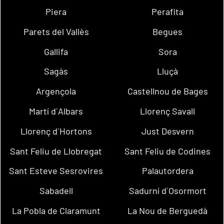
Piera
Perafita
Parets del Vallès
Begues
Gallifa
Sora
Sagàs
Lluçà
Argençola
Castellnou de Bages
Martí d´Albars
Llorenç Savall
Llorenç d´Hortons
Just Desvern
Sant Feliu de Llobregat
Sant Feliu de Codines
Sant Esteve Sesrovires
Palautordera
Sabadell
Sadurní d´Osormort
La Pobla de Claramunt
La Nou de Berguedà