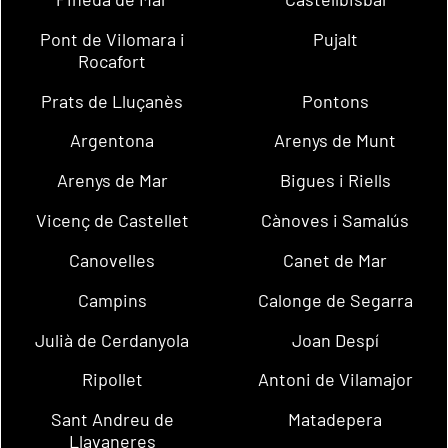
Pont de Vilomara i
Pujalt
Rocafort
Prats de Lluçanès
Pontons
Argentona
Arenys de Munt
Arenys de Mar
Bigues i Riells
Vicenç de Castellet
Cànoves i Samalús
Canovelles
Canet de Mar
Campins
Calonge de Segarra
Julià de Cerdanyola
Joan Despí
Ripollet
Antoni de Vilamajor
Sant Andreu de
Matadepera
Llavaneres