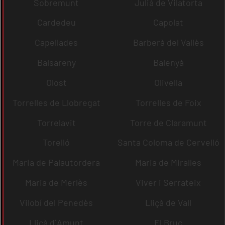
Sobremunt
Julià de Vilatorta
Cardedeu
Capolat
Capellades
Barberà del Vallès
Balsareny
Balenyà
Olost
Olivella
Torrelles de Llobregat
Torrelles de Foix
Torrelavit
Torre de Claramunt
Torelló
Santa Coloma de Cervelló
Maria de Palautordera
Maria de Miralles
Maria de Merlès
Viver i Serrateix
Vilobí del Penedès
Lliçà de Vall
Lliçà d´Amunt
El Bruc