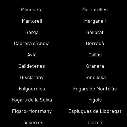
Masquefa
Martorelles
Martorell
Marganell
Berga
Bellprat
Cabrera d´Anoia
Borredà
Avià
Callús
Calldetenes
Granera
Gisclareny
Fonollosa
Folgueroles
Fogars de Montclús
Fogars de la Selva
Fígols
Figaró-Montmany
Esplugues de Llobregat
Casserres
Carme