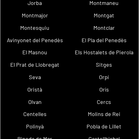
Jorba
Montmaneu
Montmajor
Montgat
Montesquiu
Montclar
Avinyonet del Penedès
El Pla del Penedès
El Masnou
Els Hostalets de Pierola
El Prat de Llobregat
Sitges
Seva
Orpí
Oristà
Orís
Olvan
Cercs
Centelles
Molins de Rei
Polinyà
Pobla de Lillet
Pineda de Mar
Castellbisbal