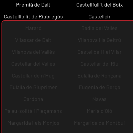
Premià de Dalt
Castellfullit del Boix
Castellfollit de Riubregós
Castellcir
Mataró
Badia del Vallès
Vilassar de Dalt
Vilanova i la Geltrú
Vilanova del Vallès
Castellbell i el Vilar
Castellar del Vallès
Castellar del Riu
Castellar de n´Hug
Eulàlia de Ronçana
Eulàlia de Riuprimer
Eugènia de Berga
Cardona
Navas
Palau-solità i Plegamans
Maria d´Oló
Margarida i els Monjos
Margarida de Montbui