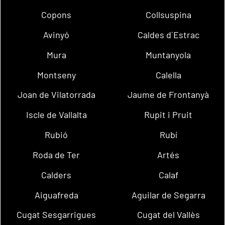
Copons
Collsuspina
Avinyó
Caldes d´Estrac
Mura
Muntanyola
Montseny
Calella
Joan de Vilatorrada
Jaume de Frontanyà
Iscle de Vallalta
Rupit i Pruit
Rubió
Rubí
Roda de Ter
Artés
Calders
Calaf
Aiguafreda
Aguilar de Segarra
Cugat Sesgarrigues
Cugat del Vallès