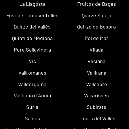
La Llagosta
Fruitós de Bages
Fost de Campsentelles
Quirze Safaja
Quirze del Vallès
Quirze de Besora
Quintí de Mediona
Pol de Mar
Pere Sallavinera
Vilada
Vic
Veciana
Vallromanes
Vallirana
Vallgorguina
Vallcebre
Vallbona d´Anoia
Vacarisses
Súria
Subirats
Saldes
Llinars del Vallès