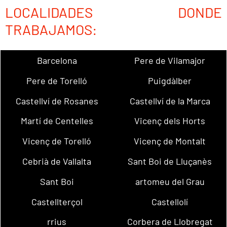
LOCALIDADES DONDE
TRABAJAMOS:
Barcelona
Pere de Vilamajor
Pere de Torelló
Puigdàlber
Castellví de Rosanes
Castellví de la Marca
Martí de Centelles
Vicenç dels Horts
Vicenç de Torelló
Vicenç de Montalt
Cebrià de Vallalta
Sant Boi de Lluçanès
Sant Boi
artomeu del Grau
Castellterçol
Castellolí
rrius
Corbera de Llobregat