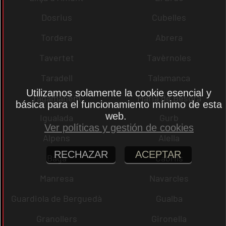
Dosrius
Cubelles
Tordera
Abrera
Tavertet
Tavèrnoles
Taradell
Talamanca
Utilizamos solamente la cookie esencial y
Tagamanent
Maria de Besora
básica para el funcionamiento mínimo de esta
web.
Igualada
Gurb
Ver políticas y gestión de cookies
Alpens
Alella
RECHAZAR
ACEPTAR
Bagà
Cabrils
Manresa
Navarcles
Guardiola de Berguedà
Gualba
Granollers
Gironella