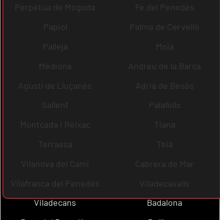
Perpètua de Mogoda
Fe del Penedès
Papiol
Palma de Cervelló
Pallejà
Moià
Mediona
Andreu de la Barca
Agustí de Lluçanès
Adrià de Besòs
Sallent
Palafolls
Montcada i Reixac
Tiana
Terrassa
Teià
Vilanova del Camí
Cabrera de Mar
Vilafranca del Penedès
Viladecavalls
Viladecans
Badalona