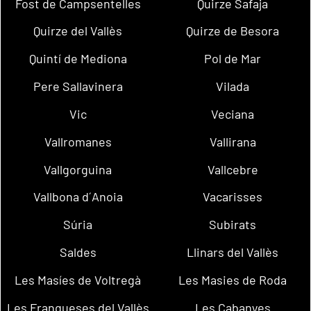
Fost de Campsentelles
Quirze Safaja
Quirze del Vallès
Quirze de Besora
Quintí de Mediona
Pol de Mar
Pere Sallavinera
Vilada
Vic
Veciana
Vallromanes
Vallirana
Vallgorguina
Vallcebre
Vallbona d´Anoia
Vacarisses
Súria
Subirats
Saldes
Llinars del Vallès
Les Masíes de Voltregà
Les Masies de Roda
Les Franqueses del Vallès
Les Cabanyes