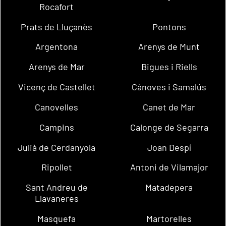
Rocafort
Prats de Lluçanès
Pontons
Argentona
Arenys de Munt
Arenys de Mar
Bigues i Riells
Vicenç de Castellet
Cànoves i Samalús
Canovelles
Canet de Mar
Campins
Calonge de Segarra
Julià de Cerdanyola
Joan Despí
Ripollet
Antoni de Vilamajor
Sant Andreu de
Matadepera
Llavaneres
Masquefa
Martorelles