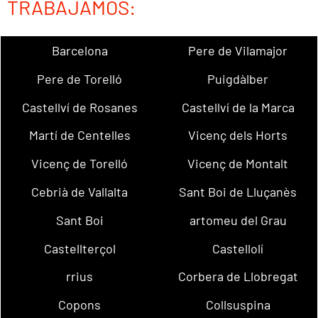
TRABAJAMOS:
Barcelona
Pere de Vilamajor
Pere de Torelló
Puigdàlber
Castellví de Rosanes
Castellví de la Marca
Martí de Centelles
Vicenç dels Horts
Vicenç de Torelló
Vicenç de Montalt
Cebrià de Vallalta
Sant Boi de Lluçanès
Sant Boi
artomeu del Grau
Castellterçol
Castellolí
rrius
Corbera de Llobregat
Copons
Collsuspina