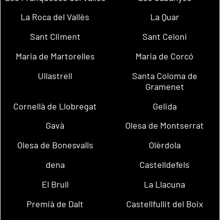
La Roca del Vallès
La Quar
Sant Climent
Sant Celoni
Maria de Martorelles
Maria de Corcó
Ullastrell
Santa Coloma de
Gramenet
Cornellà de Llobregat
Gelida
Gavà
Olesa de Montserrat
Olesa de Bonesvalls
Olèrdola
dena
Castelldefels
El Brull
La Llacuna
Premià de Dalt
Castellfullit del Boix