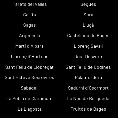
Parets del Vallès
Begues
Gallifa
Sora
Sagàs
Lluçà
Argençola
Castellnou de Bages
Martí d´Albars
Llorenç Savall
Llorenç d´Hortons
Just Desvern
Sant Feliu de Llobregat
Sant Feliu de Codines
Sant Esteve Sesrovires
Palautordera
Sabadell
Sadurní d´Osormort
La Pobla de Claramunt
La Nou de Berguedà
La Llagosta
Fruitós de Bages