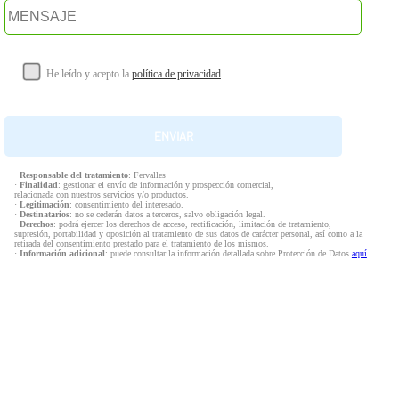
He leído y acepto la
política de privacidad
.
·
Responsable del tratamiento
: Fervalles
·
Finalidad
: gestionar el envío de información y prospección comercial,
relacionada con nuestros servicios y/o productos.
·
Legitimación
: consentimiento del interesado.
·
Destinatarios
: no se cederán datos a terceros, salvo obligación legal.
·
Derechos
: podrá ejercer los derechos de acceso, rectificación, limitación de tratamiento,
supresión, portabilidad y oposición al tratamiento de sus datos de carácter personal, así como a la
retirada del consentimiento prestado para el tratamiento de los mismos.
·
Información adicional
: puede consultar la información detallada sobre Protección de Datos
aquí
.