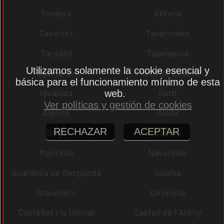
Tordera
Abrera
Tavertet
Tavèrnoles
Taradell
Talamanca
Utilizamos solamente la cookie esencial y
Tagamanent
Maria de Besora
básica para el funcionamiento mínimo de esta
Igualada
Gurb
web.
Ver políticas y gestión de cookies
Alpens
Alella
RECHAZAR
ACEPTAR
Bagà
Cabrils
Manresa
Navarcles
Guardiola de Berguedà
Gualba
Granollers
Gironella
Castellet i la Gornal
Castell de l´Areny