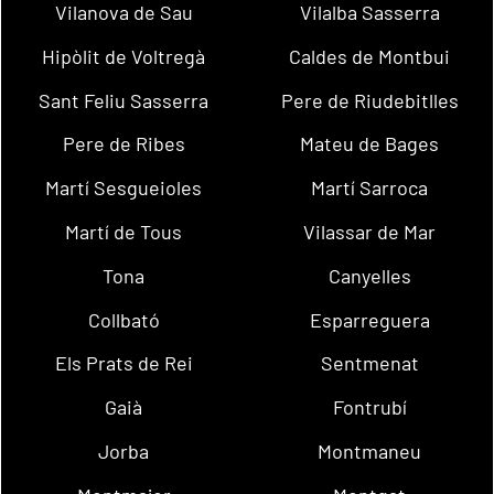
Vilanova de Sau
Vilalba Sasserra
Hipòlit de Voltregà
Caldes de Montbui
Sant Feliu Sasserra
Pere de Riudebitlles
Pere de Ribes
Mateu de Bages
Martí Sesgueioles
Martí Sarroca
Martí de Tous
Vilassar de Mar
Tona
Canyelles
Collbató
Esparreguera
Els Prats de Rei
Sentmenat
Gaià
Fontrubí
Jorba
Montmaneu