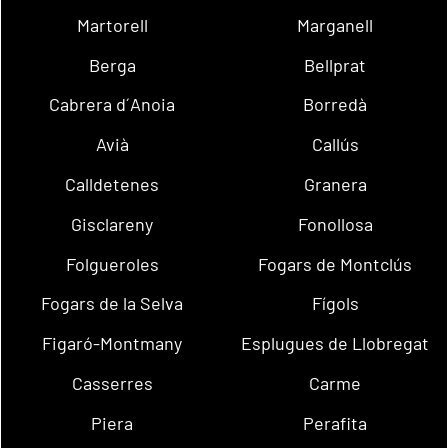
Martorell
Marganell
Berga
Bellprat
Cabrera d´Anoia
Borredà
Avià
Callús
Calldetenes
Granera
Gisclareny
Fonollosa
Folgueroles
Fogars de Montclús
Fogars de la Selva
Fígols
Figaró-Montmany
Esplugues de Llobregat
Casserres
Carme
Piera
Perafita