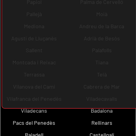
Papiol
Palma de Cervelló
Pallejà
Moià
Mediona
Andreu de la Barca
Agustí de Lluçanès
Adrià de Besòs
Sallent
Palafolls
Montcada i Reixac
Tiana
Terrassa
Teià
Vilanova del Camí
Cabrera de Mar
Vilafranca del Penedès
Viladecavalls
Viladecans
Badalona
Pacs del Penedès
Rellinars
Rajadell
Castellgalí