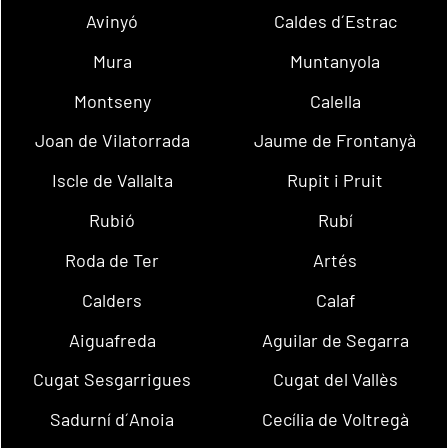
Avinyó
Caldes d´Estrac
Mura
Muntanyola
Montseny
Calella
Joan de Vilatorrada
Jaume de Frontanyà
Iscle de Vallalta
Rupit i Pruit
Rubió
Rubí
Roda de Ter
Artés
Calders
Calaf
Aiguafreda
Aguilar de Segarra
Cugat Sesgarrigues
Cugat del Vallès
Sadurní d´Anoia
Cecília de Voltregà