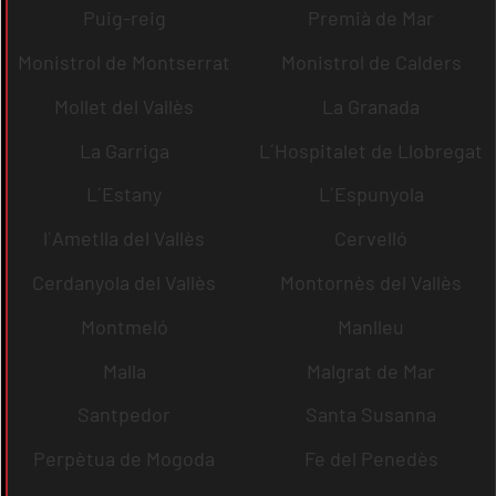
Puig-reig
Premià de Mar
Monistrol de Montserrat
Monistrol de Calders
Mollet del Vallès
La Granada
La Garriga
L´Hospitalet de Llobregat
L´Estany
L´Espunyola
l´Ametlla del Vallès
Cervelló
Cerdanyola del Vallès
Montornès del Vallès
Montmeló
Manlleu
Malla
Malgrat de Mar
Santpedor
Santa Susanna
Perpètua de Mogoda
Fe del Penedès