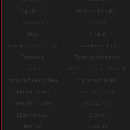
Capellades
Barberà del Vallès
Balsareny
Balenyà
Olost
Olivella
Torrelles de Llobregat
Torrelles de Foix
Torrelavit
Torre de Claramunt
Torelló
Santa Coloma de Cervelló
Maria de Palautordera
Maria de Miralles
Maria de Merlès
Viver i Serrateix
Vilobí del Penedès
Lliçà de Vall
Lliçà d´Amunt
El Bruc
Dosrius
Cubelles