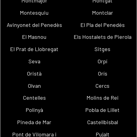
Montmajor
Montgat
Montesquiu
Montclar
Avinyonet del Penedès
El Pla del Penedès
El Masnou
Els Hostalets de Pierola
El Prat de Llobregat
Sitges
Seva
Orpí
Oristà
Orís
Olvan
Cercs
Centelles
Molins de Rei
Polinyà
Pobla de Lillet
Pineda de Mar
Castellbisbal
Pont de Vilomara i
Pujalt