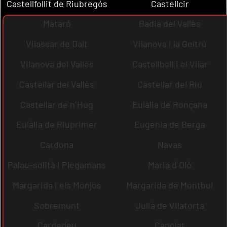
Castellfollit de Riubregós
Castellcir
Mataró
Badia del Vallès
Vilassar de Dalt
Vilanova i la Geltrú
Vilanova del Vallès
Castellbell i el Vilar
Castellar del Vallès
Castellar del Riu
Castellar de n´Hug
Eulàlia de Ronçana
Eulàlia de Riuprimer
Eugènia de Berga
Cardona
Navas
Palau-solità i Plegamans
Maria d´Oló
Margarida i els Monjos
Margarida de Montbui
Sobremunt
Julià de Vilatorta
Cardedeu
Capolat