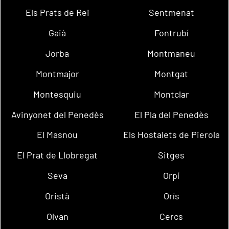
Els Prats de Rei
Sentmenat
Gaià
Fontrubí
Jorba
Montmaneu
Montmajor
Montgat
Montesquiu
Montclar
Avinyonet del Penedès
El Pla del Penedès
El Masnou
Els Hostalets de Pierola
El Prat de Llobregat
Sitges
Seva
Orpí
Oristà
Orís
Olvan
Cercs