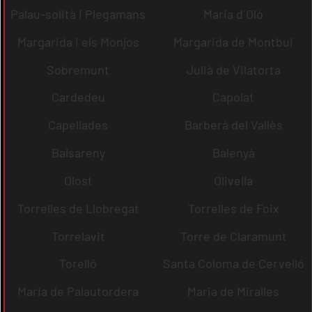
Palau-solità i Plegamans
Maria d´Oló
Margarida i els Monjos
Margarida de Montbui
Sobremunt
Julià de Vilatorta
Cardedeu
Capolat
Capellades
Barberà del Vallès
Balsareny
Balenyà
Olost
Olivella
Torrelles de Llobregat
Torrelles de Foix
Torrelavit
Torre de Claramunt
Torelló
Santa Coloma de Cervelló
Maria de Palautordera
Maria de Miralles