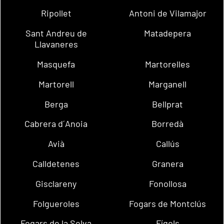
Ripollet
Antoni de Vilamajor
Sant Andreu de
Matadepera
Llavaneres
Masquefa
Martorelles
Martorell
Marganell
Berga
Bellprat
Cabrera d´Anoia
Borredà
Avià
Callús
Calldetenes
Granera
Gisclareny
Fonollosa
Folgueroles
Fogars de Montclús
Fogars de la Selva
Fígols