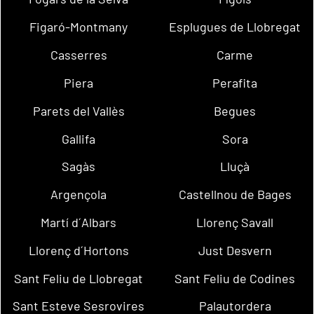
Figaró-Montmany
Esplugues de Llobregat
Casserres
Carme
Piera
Perafita
Parets del Vallès
Begues
Gallifa
Sora
Sagàs
Lluçà
Argençola
Castellnou de Bages
Martí d´Albars
Llorenç Savall
Llorenç d´Hortons
Just Desvern
Sant Feliu de Llobregat
Sant Feliu de Codines
Sant Esteve Sesrovires
Palautordera