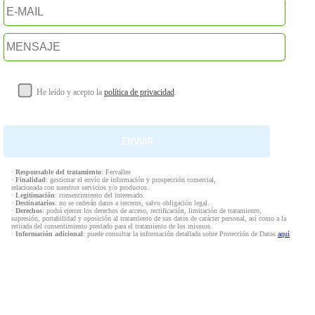
He leído y acepto la
política de privacidad
.
·
Responsable del tratamiento
: Fervalles
·
Finalidad
: gestionar el envío de información y prospección comercial,
relacionada con nuestros servicios y/o productos.
·
Legitimación
: consentimiento del interesado.
·
Destinatarios
: no se cederán datos a terceros, salvo obligación legal.
·
Derechos
: podrá ejercer los derechos de acceso, rectificación, limitación de tratamiento,
supresión, portabilidad y oposición al tratamiento de sus datos de carácter personal, así como a la
retirada del consentimiento prestado para el tratamiento de los mismos.
·
Información adicional
: puede consultar la información detallada sobre Protección de Datos
aquí
.