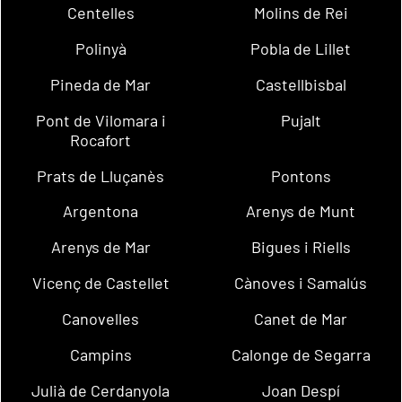
Centelles
Molins de Rei
Polinyà
Pobla de Lillet
Pineda de Mar
Castellbisbal
Pont de Vilomara i
Pujalt
Rocafort
Prats de Lluçanès
Pontons
Argentona
Arenys de Munt
Arenys de Mar
Bigues i Riells
Vicenç de Castellet
Cànoves i Samalús
Canovelles
Canet de Mar
Campins
Calonge de Segarra
Julià de Cerdanyola
Joan Despí