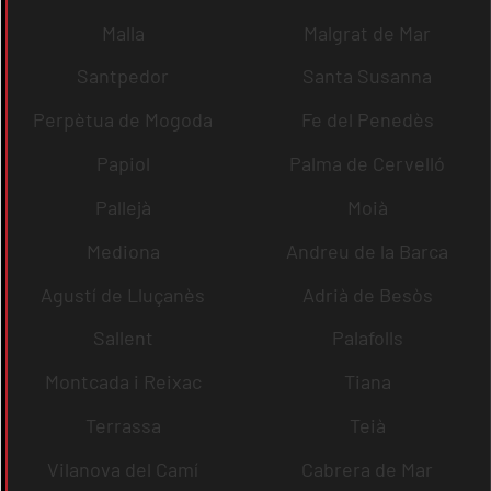
Malla
Malgrat de Mar
Santpedor
Santa Susanna
Perpètua de Mogoda
Fe del Penedès
Papiol
Palma de Cervelló
Pallejà
Moià
Mediona
Andreu de la Barca
Agustí de Lluçanès
Adrià de Besòs
Sallent
Palafolls
Montcada i Reixac
Tiana
Terrassa
Teià
Vilanova del Camí
Cabrera de Mar