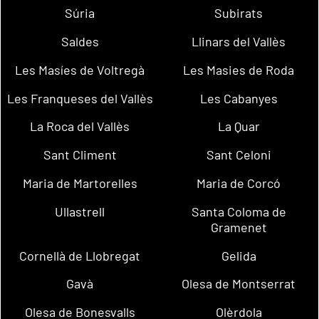
Súria
Subirats
Saldes
Llinars del Vallès
Les Masíes de Voltregà
Les Masies de Roda
Les Franqueses del Vallès
Les Cabanyes
La Roca del Vallès
La Quar
Sant Climent
Sant Celoni
Maria de Martorelles
Maria de Corcó
Ullastrell
Santa Coloma de
Gramenet
Cornellà de Llobregat
Gelida
Gavà
Olesa de Montserrat
Olesa de Bonesvalls
Olèrdola