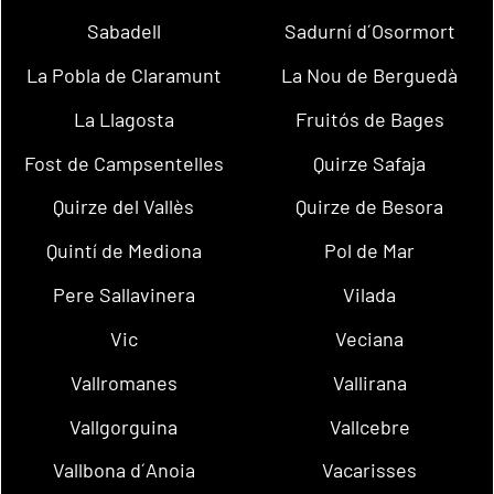
Sabadell
Sadurní d´Osormort
La Pobla de Claramunt
La Nou de Berguedà
La Llagosta
Fruitós de Bages
Fost de Campsentelles
Quirze Safaja
Quirze del Vallès
Quirze de Besora
Quintí de Mediona
Pol de Mar
Pere Sallavinera
Vilada
Vic
Veciana
Vallromanes
Vallirana
Vallgorguina
Vallcebre
Vallbona d´Anoia
Vacarisses