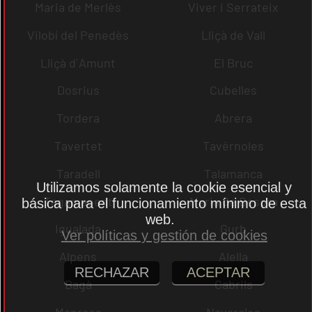
Maria de Merlès
Viver i Serrateix
Vilobí del Penedès
Lliçà de Vall
Lliçà d´Amunt
El Bruc
Dosrius
Cubelles
Tordera
Abrera
Tavertet
Tavèrnoles
Taradell
Talamanca
Utilizamos solamente la cookie esencial y
Tagamanent
Maria de Besora
básica para el funcionamiento mínimo de esta
web.
Igualada
Gurb
Ver políticas y gestión de cookies
Alpens
Alella
RECHAZAR
ACEPTAR
Bagà
Cabrils
Manresa
Navarcles