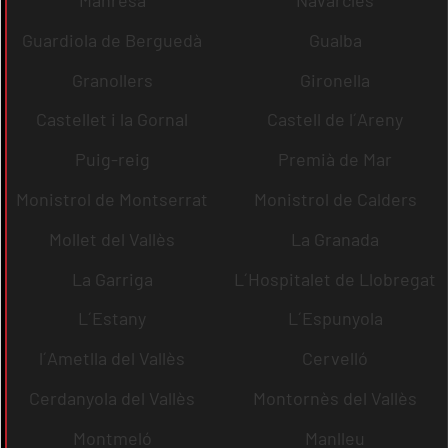
Guardiola de Berguedà
Gualba
Granollers
Gironella
Castellet i la Gornal
Castell de l´Areny
Puig-reig
Premià de Mar
Monistrol de Montserrat
Monistrol de Calders
Mollet del Vallès
La Granada
La Garriga
L´Hospitalet de Llobregat
L´Estany
L´Espunyola
l´Ametlla del Vallès
Cervelló
Cerdanyola del Vallès
Montornès del Vallès
Montmeló
Manlleu