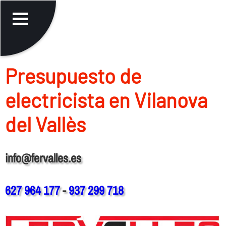
Presupuesto de
electricista en Vilanova
del Vallès
info@fervalles.es
627 964 177
-
937 299 718