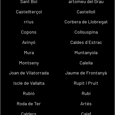
Sant Boi
artomeu del Grau
Castellterçol
Castellolí
rrius
Corbera de Llobregat
Copons
Collsuspina
Avinyó
Caldes d´Estrac
Mura
Muntanyola
Montseny
Calella
Joan de Vilatorrada
Jaume de Frontanyà
Iscle de Vallalta
Rupit i Pruit
Rubió
Rubí
Roda de Ter
Artés
Calders
Calaf