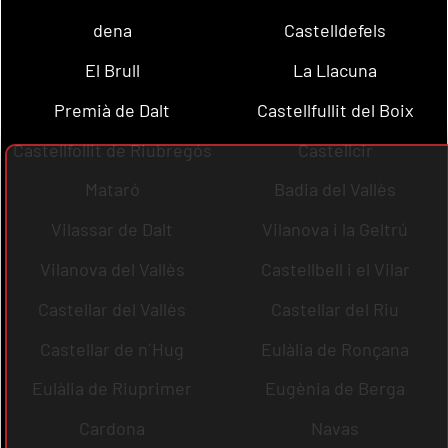
dena
Castelldefels
El Brull
La Llacuna
Premià de Dalt
Castellfullit del Boix
Castellfollit de Riubregós
Castellcir
Mataró
Badia del Vallès
Vilassar de Dalt
Vilanova i la Geltrú
Vilanova del Vallès
Castellbell i el Vilar
Castellar del Vallès
Castellar del Riu
Castellar de n´Hug
Eulàlia de Ronçana
Eulàlia de Riuprimer
Eugènia de Berga
Cardona
Navas