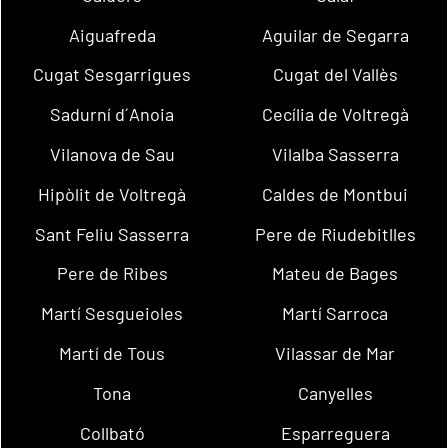
Aiguafreda
Aguilar de Segarra
Cugat Sesgarrigues
Cugat del Vallès
Sadurní d´Anoia
Cecília de Voltregà
Vilanova de Sau
Vilalba Sasserra
Hipòlit de Voltregà
Caldes de Montbui
Sant Feliu Sasserra
Pere de Riudebitlles
Pere de Ribes
Mateu de Bages
Martí Sesgueioles
Martí Sarroca
Martí de Tous
Vilassar de Mar
Tona
Canyelles
Collbató
Esparreguera