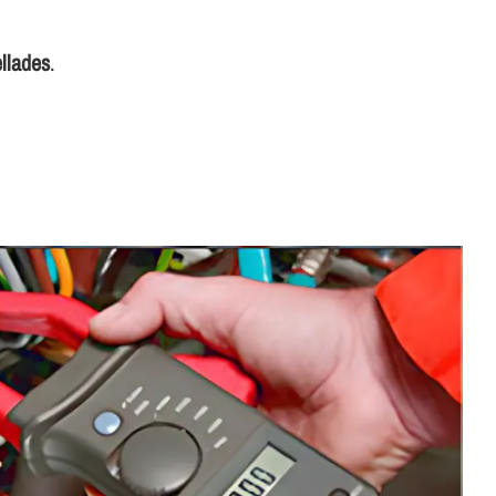
llades
.