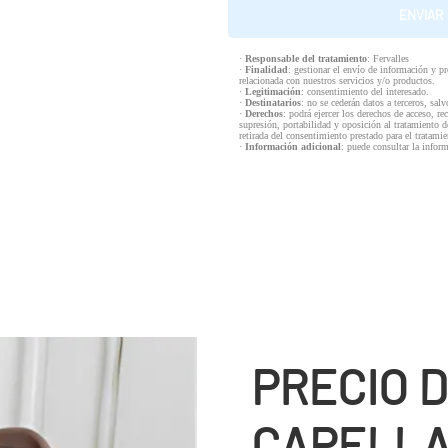
·
Responsable del tratamiento
: Fervalles
·
Finalidad
: gestionar el envío de información y p
relacionada con nuestros servicios y/o productos.
·
Legitimación
: consentimiento del interesado.
·
Destinatarios
: no se cederán datos a terceros, salv
·
Derechos
: podrá ejercer los derechos de acceso, re
supresión, portabilidad y oposición al tratamiento d
retirada del consentimiento prestado para el tratam
·
Información adicional
: puede consultar la infor
PRECIO D
CAPELL