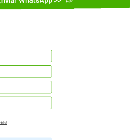
nviar WhatsApp >>
acidad
.