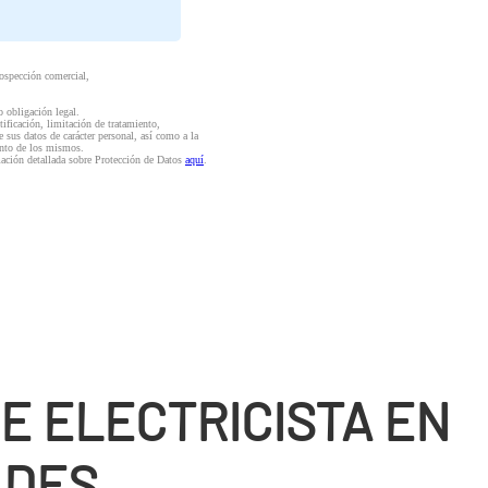
rospección comercial,
o obligación legal.
ctificación, limitación de tratamiento,
e sus datos de carácter personal, así como a la
iento de los mismos.
mación detallada sobre Protección de Datos
aquí
.
E ELECTRICISTA EN
ADES