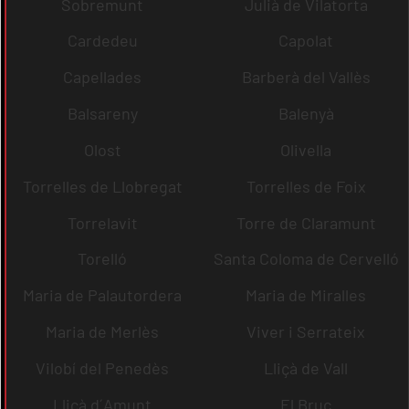
Sobremunt
Julià de Vilatorta
Cardedeu
Capolat
Capellades
Barberà del Vallès
Balsareny
Balenyà
Olost
Olivella
Torrelles de Llobregat
Torrelles de Foix
Torrelavit
Torre de Claramunt
Torelló
Santa Coloma de Cervelló
Maria de Palautordera
Maria de Miralles
Maria de Merlès
Viver i Serrateix
Vilobí del Penedès
Lliçà de Vall
Lliçà d´Amunt
El Bruc