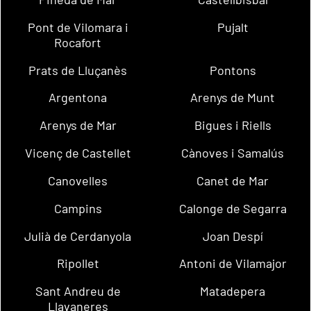
Pont de Vilomara i
Pujalt
Rocafort
Prats de Lluçanès
Pontons
Argentona
Arenys de Munt
Arenys de Mar
Bigues i Riells
Vicenç de Castellet
Cànoves i Samalús
Canovelles
Canet de Mar
Campins
Calonge de Segarra
Julià de Cerdanyola
Joan Despí
Ripollet
Antoni de Vilamajor
Sant Andreu de
Matadepera
Llavaneres