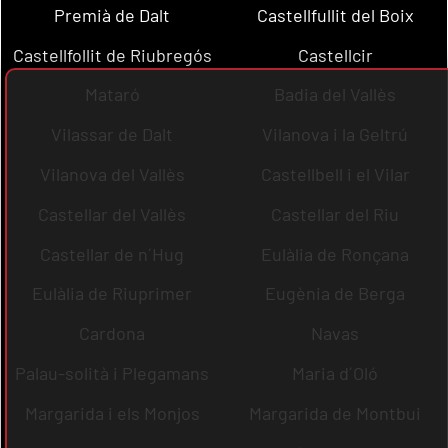
Premià de Dalt
Castellfullit del Boix
Castellfollit de Riubregós
Castellcir
Mataró
Badia del Vallès
Vilassar de Dalt
Vilanova i la Geltrú
Vilanova del Vallès
Castellbell i el Vilar
Castellar del Vallès
Castellar del Riu
Castellar de n´Hug
Eulàlia de Ronçana
Eulàlia de Riuprimer
Eugènia de Berga
Cardona
Navas
Palau-solità i Plegamans
Maria d´Oló
Margarida i els Monjos
Margarida de Montbui