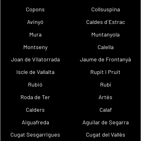
Copons
Collsuspina
Avinyó
Caldes d´Estrac
Mura
Muntanyola
Montseny
Calella
Joan de Vilatorrada
Jaume de Frontanyà
Iscle de Vallalta
Rupit i Pruit
Rubió
Rubí
Roda de Ter
Artés
Calders
Calaf
Aiguafreda
Aguilar de Segarra
Cugat Sesgarrigues
Cugat del Vallès