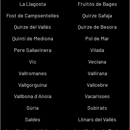
La Llagosta
Fruitós de Bages
Fost de Campsentelles
Quirze Safaja
Quirze del Vallès
Quirze de Besora
Quintí de Mediona
Pol de Mar
Pere Sallavinera
Vilada
Vic
Veciana
Vallromanes
Vallirana
Vallgorguina
Vallcebre
Vallbona d´Anoia
Vacarisses
Súria
Subirats
Saldes
Llinars del Vallès