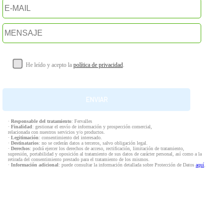
He leído y acepto la
política de privacidad
.
·
Responsable del tratamiento
: Fervalles
·
Finalidad
: gestionar el envío de información y prospección comercial,
relacionada con nuestros servicios y/o productos.
·
Legitimación
: consentimiento del interesado.
·
Destinatarios
: no se cederán datos a terceros, salvo obligación legal.
·
Derechos
: podrá ejercer los derechos de acceso, rectificación, limitación de tratamiento,
supresión, portabilidad y oposición al tratamiento de sus datos de carácter personal, así como a la
retirada del consentimiento prestado para el tratamiento de los mismos.
·
Información adicional
: puede consultar la información detallada sobre Protección de Datos
aquí
.