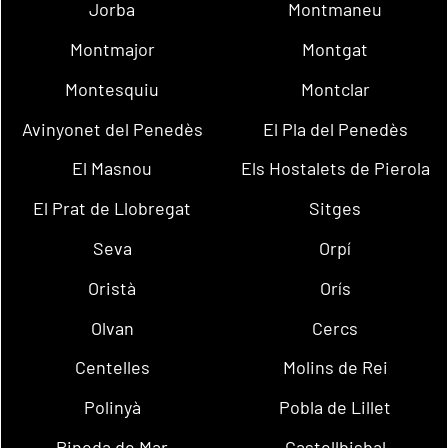
Jorba
Montmaneu
Montmajor
Montgat
Montesquiu
Montclar
Avinyonet del Penedès
El Pla del Penedès
El Masnou
Els Hostalets de Pierola
El Prat de Llobregat
Sitges
Seva
Orpí
Oristà
Orís
Olvan
Cercs
Centelles
Molins de Rei
Polinyà
Pobla de Lillet
Pineda de Mar
Castellbisbal