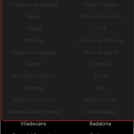
Perpètua de Mogoda
Fe del Penedès
Papiol
Palma de Cervelló
Pallejà
Moià
Mediona
Andreu de la Barca
Agustí de Lluçanès
Adrià de Besòs
Sallent
Palafolls
Montcada i Reixac
Tiana
Terrassa
Teià
Vilanova del Camí
Cabrera de Mar
Vilafranca del Penedès
Viladecavalls
Viladecans
Badalona