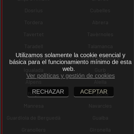
Dosrius
Cubelles
Tordera
Abrera
Tavertet
Tavèrnoles
Taradell
Talamanca
Utilizamos solamente la cookie esencial y
Tagamanent
Maria de Besora
básica para el funcionamiento mínimo de esta
web.
Igualada
Gurb
Ver políticas y gestión de cookies
Alpens
Alella
RECHAZAR
ACEPTAR
Bagà
Cabrils
Manresa
Navarcles
Guardiola de Berguedà
Gualba
Granollers
Gironella