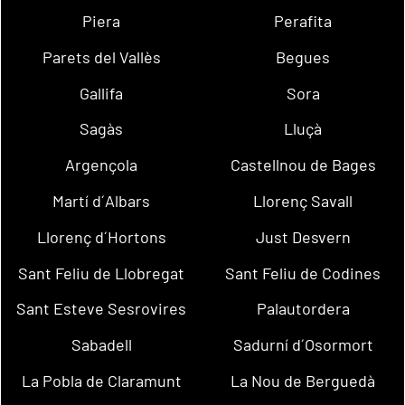
Piera
Perafita
Parets del Vallès
Begues
Gallifa
Sora
Sagàs
Lluçà
Argençola
Castellnou de Bages
Martí d´Albars
Llorenç Savall
Llorenç d´Hortons
Just Desvern
Sant Feliu de Llobregat
Sant Feliu de Codines
Sant Esteve Sesrovires
Palautordera
Sabadell
Sadurní d´Osormort
La Pobla de Claramunt
La Nou de Berguedà