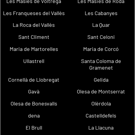
Les Masíes de Voltregà
Les Masies de Roda
Les Franqueses del Vallès
Les Cabanyes
La Roca del Vallès
La Quar
Sant Climent
Sant Celoni
Maria de Martorelles
Maria de Corcó
Ullastrell
Santa Coloma de
Gramenet
Cornellà de Llobregat
Gelida
Gavà
Olesa de Montserrat
Olesa de Bonesvalls
Olèrdola
dena
Castelldefels
El Brull
La Llacuna