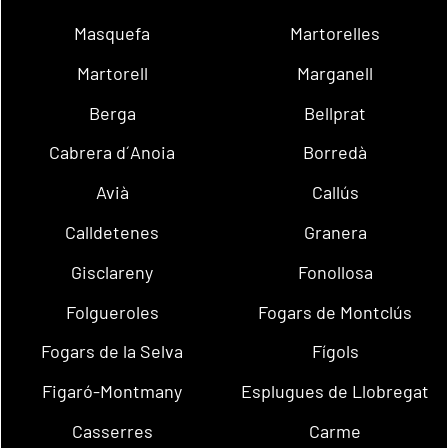
Masquefa
Martorelles
Martorell
Marganell
Berga
Bellprat
Cabrera d´Anoia
Borredà
Avià
Callús
Calldetenes
Granera
Gisclareny
Fonollosa
Folgueroles
Fogars de Montclús
Fogars de la Selva
Fígols
Figaró-Montmany
Esplugues de Llobregat
Casserres
Carme