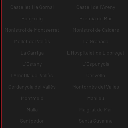
Castellet i la Gornal
Castell de l´Areny
Puig-reig
Premià de Mar
Monistrol de Montserrat
Monistrol de Calders
Mollet del Vallès
La Granada
La Garriga
L´Hospitalet de Llobregat
L´Estany
L´Espunyola
l´Ametlla del Vallès
Cervelló
Cerdanyola del Vallès
Montornès del Vallès
Montmeló
Manlleu
Malla
Malgrat de Mar
Santpedor
Santa Susanna