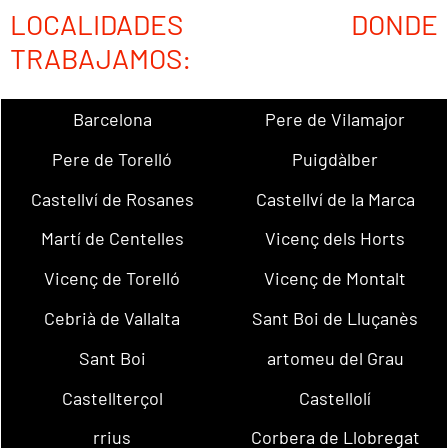
LOCALIDADES DONDE
TRABAJAMOS:
Barcelona
Pere de Vilamajor
Pere de Torelló
Puigdàlber
Castellví de Rosanes
Castellví de la Marca
Martí de Centelles
Vicenç dels Horts
Vicenç de Torelló
Vicenç de Montalt
Cebrià de Vallalta
Sant Boi de Lluçanès
Sant Boi
artomeu del Grau
Castellterçol
Castellolí
rrius
Corbera de Llobregat