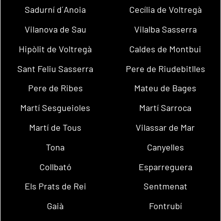
Sadurní d´Anoia
Cecília de Voltregà
Vilanova de Sau
Vilalba Sasserra
Hipòlit de Voltregà
Caldes de Montbui
Sant Feliu Sasserra
Pere de Riudebitlles
Pere de Ribes
Mateu de Bages
Martí Sesgueioles
Martí Sarroca
Martí de Tous
Vilassar de Mar
Tona
Canyelles
Collbató
Esparreguera
Els Prats de Rei
Sentmenat
Gaià
Fontrubí