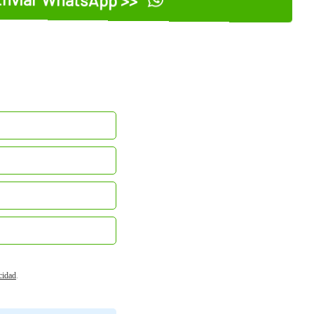
acidad
.