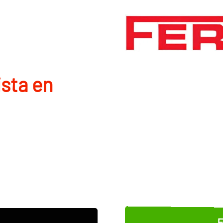
ista en
E