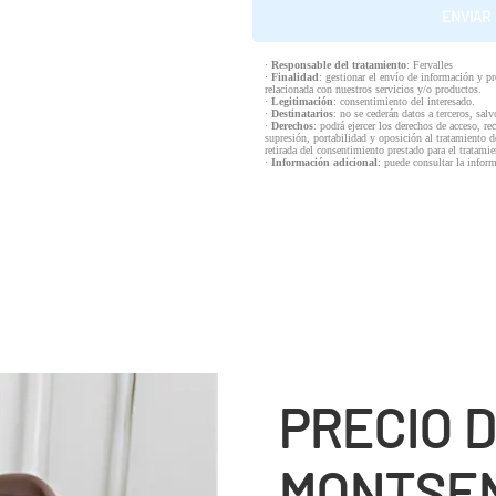
·
Responsable del tratamiento
: Fervalles
·
Finalidad
: gestionar el envío de información y p
relacionada con nuestros servicios y/o productos.
·
Legitimación
: consentimiento del interesado.
·
Destinatarios
: no se cederán datos a terceros, salv
·
Derechos
: podrá ejercer los derechos de acceso, re
supresión, portabilidad y oposición al tratamiento d
retirada del consentimiento prestado para el tratam
·
Información adicional
: puede consultar la infor
PRECIO D
MONTSE