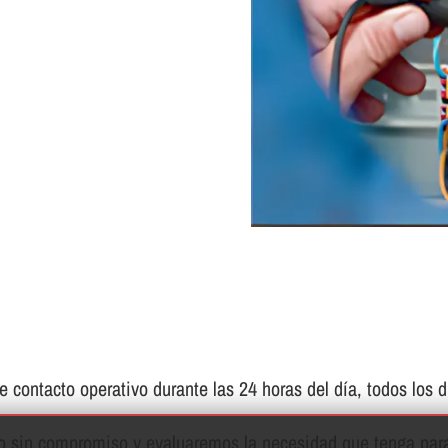
contacto operativo durante las 24 horas del dí­a, todos los d
to sin compromiso y evaluaremos la necesidad que tenga para