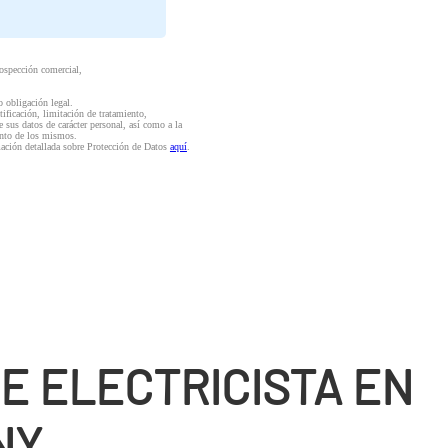
rospección comercial,
o obligación legal.
ctificación, limitación de tratamiento,
e sus datos de carácter personal, así como a la
iento de los mismos.
mación detallada sobre Protección de Datos
aquí
.
E ELECTRICISTA EN
NY