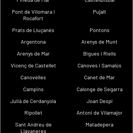
Pont de Vilomara i
Pujalt
Rocafort
Prats de Lluçanès
Pontons
Argentona
Arenys de Munt
Arenys de Mar
Bigues i Riells
Vicenç de Castellet
Cànoves i Samalús
Canovelles
Canet de Mar
Campins
Calonge de Segarra
Julià de Cerdanyola
Joan Despí
Ripollet
Antoni de Vilamajor
Sant Andreu de
Matadepera
Llavaneres