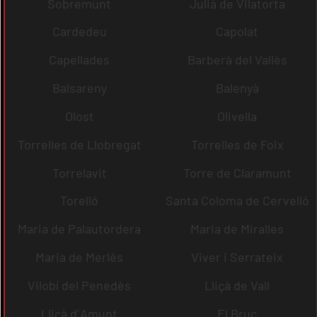
Sobremunt
Julià de Vilatorta
Cardedeu
Capolat
Capellades
Barberà del Vallès
Balsareny
Balenyà
Olost
Olivella
Torrelles de Llobregat
Torrelles de Foix
Torrelavit
Torre de Claramunt
Torelló
Santa Coloma de Cervelló
Maria de Palautordera
Maria de Miralles
Maria de Merlès
Viver i Serrateix
Vilobí del Penedès
Lliçà de Vall
Lliçà d´Amunt
El Bruc