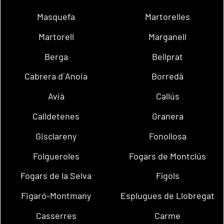
Masquefa
Martorelles
Martorell
Marganell
Berga
Bellprat
Cabrera d´Anoia
Borredà
Avià
Callús
Calldetenes
Granera
Gisclareny
Fonollosa
Folgueroles
Fogars de Montclús
Fogars de la Selva
Fígols
Figaró-Montmany
Esplugues de Llobregat
Casserres
Carme