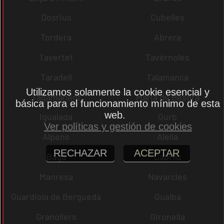
Dosrius
Cubelles
Tordera
Abrera
Tavertet
Tavèrnoles
Taradell
Talamanca
Utilizamos solamente la cookie esencial y
Tagamanent
Maria de Besora
básica para el funcionamiento mínimo de esta
web.
Igualada
Gurb
Ver políticas y gestión de cookies
Alpens
Alella
RECHAZAR
ACEPTAR
Bagà
Cabrils
Manresa
Navarcles
Guardiola de Berguedà
Gualba
Granollers
Gironella