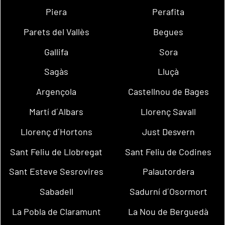
Piera
Perafita
Parets del Vallès
Begues
Gallifa
Sora
Sagàs
Lluçà
Argençola
Castellnou de Bages
Martí d´Albars
Llorenç Savall
Llorenç d´Hortons
Just Desvern
Sant Feliu de Llobregat
Sant Feliu de Codines
Sant Esteve Sesrovires
Palautordera
Sabadell
Sadurní d´Osormort
La Pobla de Claramunt
La Nou de Berguedà