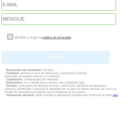
He leído y acepto la
política de privacidad
.
·
Responsable del tratamiento
: Fervalles
·
Finalidad
: gestionar el envío de información y prospección comercial,
relacionada con nuestros servicios y/o productos.
·
Legitimación
: consentimiento del interesado.
·
Destinatarios
: no se cederán datos a terceros, salvo obligación legal.
·
Derechos
: podrá ejercer los derechos de acceso, rectificación, limitación de tratamiento,
supresión, portabilidad y oposición al tratamiento de sus datos de carácter personal, así como a la
retirada del consentimiento prestado para el tratamiento de los mismos.
·
Información adicional
: puede consultar la información detallada sobre Protección de Datos
aquí
.