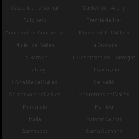
Castellet i la Gornal
Castell de l´Areny
Puig-reig
Premià de Mar
Monistrol de Montserrat
Monistrol de Calders
Mollet del Vallès
La Granada
La Garriga
L´Hospitalet de Llobregat
L´Estany
L´Espunyola
l´Ametlla del Vallès
Cervelló
Cerdanyola del Vallès
Montornès del Vallès
Montmeló
Manlleu
Malla
Malgrat de Mar
Santpedor
Santa Susanna