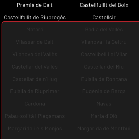
Premià de Dalt
Castellfullit del Boix
Castellfollit de Riubregós
Castellcir
Mataró
Badia del Vallès
Vilassar de Dalt
Vilanova i la Geltrú
Vilanova del Vallès
Castellbell i el Vilar
Castellar del Vallès
Castellar del Riu
Castellar de n´Hug
Eulàlia de Ronçana
Eulàlia de Riuprimer
Eugènia de Berga
Cardona
Navas
Palau-solità i Plegamans
Maria d´Oló
Margarida i els Monjos
Margarida de Montbui