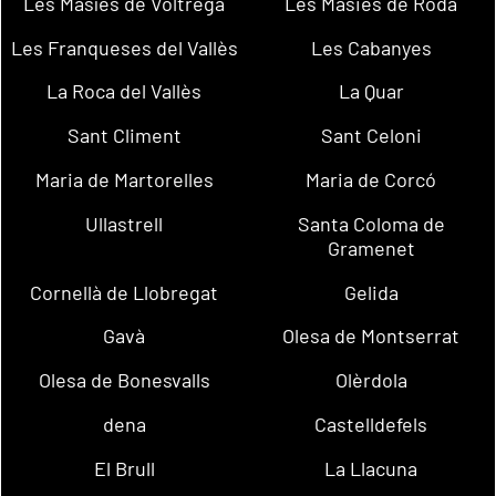
Les Masíes de Voltregà
Les Masies de Roda
Les Franqueses del Vallès
Les Cabanyes
La Roca del Vallès
La Quar
Sant Climent
Sant Celoni
Maria de Martorelles
Maria de Corcó
Ullastrell
Santa Coloma de
Gramenet
Cornellà de Llobregat
Gelida
Gavà
Olesa de Montserrat
Olesa de Bonesvalls
Olèrdola
dena
Castelldefels
El Brull
La Llacuna