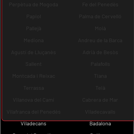
Perpètua de Mogoda
Fe del Penedès
Papiol
Palma de Cervelló
Pallejà
Moià
Mediona
Andreu de la Barca
Agustí de Lluçanès
Adrià de Besòs
Sallent
Palafolls
Montcada i Reixac
Tiana
Terrassa
Teià
Vilanova del Camí
Cabrera de Mar
Vilafranca del Penedès
Viladecavalls
Viladecans
Badalona