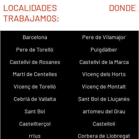
LOCALIDADES DONDE
TRABAJAMOS:
Barcelona
Pere de Vilamajor
Pere de Torelló
Puigdàlber
Castellví de Rosanes
Castellví de la Marca
Martí de Centelles
Vicenç dels Horts
Vicenç de Torelló
Vicenç de Montalt
Cebrià de Vallalta
Sant Boi de Lluçanès
Sant Boi
artomeu del Grau
Castellterçol
Castellolí
rrius
Corbera de Llobregat