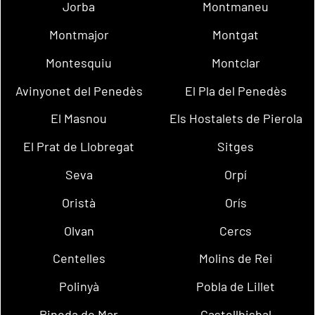
Jorba
Montmaneu
Montmajor
Montgat
Montesquiu
Montclar
Avinyonet del Penedès
El Pla del Penedès
El Masnou
Els Hostalets de Pierola
El Prat de Llobregat
Sitges
Seva
Orpí
Oristà
Orís
Olvan
Cercs
Centelles
Molins de Rei
Polinyà
Pobla de Lillet
Pineda de Mar
Castellbisbal