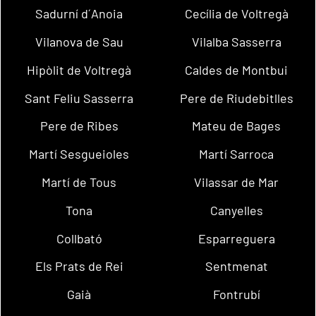
Sadurní d´Anoia
Cecília de Voltregà
Vilanova de Sau
Vilalba Sasserra
Hipòlit de Voltregà
Caldes de Montbui
Sant Feliu Sasserra
Pere de Riudebitlles
Pere de Ribes
Mateu de Bages
Martí Sesgueioles
Martí Sarroca
Martí de Tous
Vilassar de Mar
Tona
Canyelles
Collbató
Esparreguera
Els Prats de Rei
Sentmenat
Gaià
Fontrubí