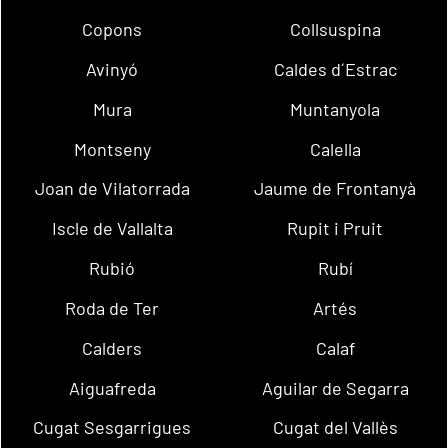
Copons
Collsuspina
Avinyó
Caldes d´Estrac
Mura
Muntanyola
Montseny
Calella
Joan de Vilatorrada
Jaume de Frontanyà
Iscle de Vallalta
Rupit i Pruit
Rubió
Rubí
Roda de Ter
Artés
Calders
Calaf
Aiguafreda
Aguilar de Segarra
Cugat Sesgarrigues
Cugat del Vallès