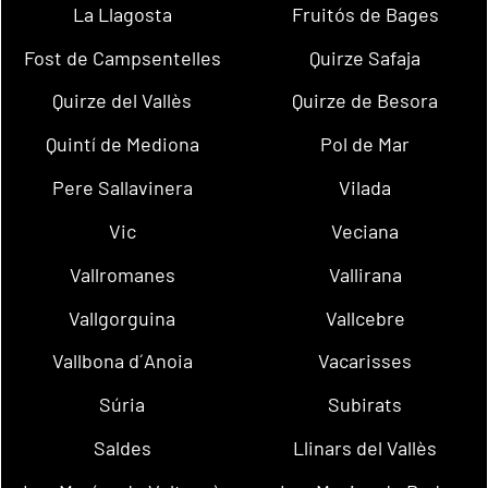
La Llagosta
Fruitós de Bages
Fost de Campsentelles
Quirze Safaja
Quirze del Vallès
Quirze de Besora
Quintí de Mediona
Pol de Mar
Pere Sallavinera
Vilada
Vic
Veciana
Vallromanes
Vallirana
Vallgorguina
Vallcebre
Vallbona d´Anoia
Vacarisses
Súria
Subirats
Saldes
Llinars del Vallès