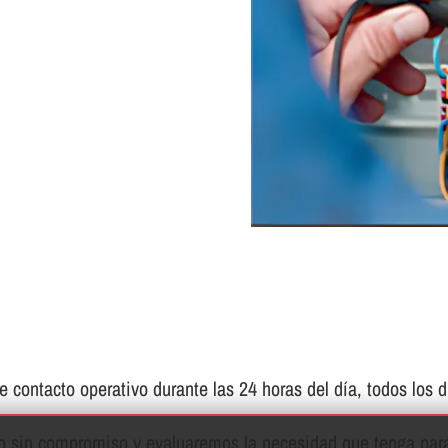
contacto operativo durante las 24 horas del dí­a, todos los d
to sin compromiso y evaluaremos la necesidad que tenga para