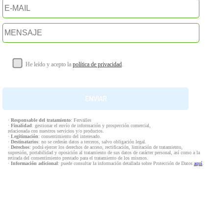
He leído y acepto la
política de privacidad
.
·
Responsable del tratamiento
: Fervalles
·
Finalidad
: gestionar el envío de información y prospección comercial,
relacionada con nuestros servicios y/o productos.
·
Legitimación
: consentimiento del interesado.
·
Destinatarios
: no se cederán datos a terceros, salvo obligación legal.
·
Derechos
: podrá ejercer los derechos de acceso, rectificación, limitación de tratamiento,
supresión, portabilidad y oposición al tratamiento de sus datos de carácter personal, así como a la
retirada del consentimiento prestado para el tratamiento de los mismos.
·
Información adicional
: puede consultar la información detallada sobre Protección de Datos
aquí
.