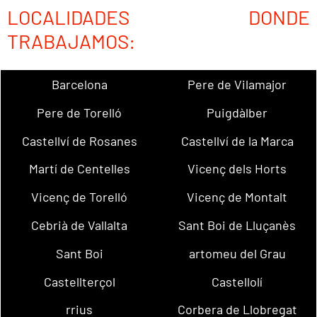
LOCALIDADES DONDE
TRABAJAMOS:
Barcelona
Pere de Vilamajor
Pere de Torelló
Puigdàlber
Castellví de Rosanes
Castellví de la Marca
Martí de Centelles
Vicenç dels Horts
Vicenç de Torelló
Vicenç de Montalt
Cebrià de Vallalta
Sant Boi de Lluçanès
Sant Boi
artomeu del Grau
Castellterçol
Castellolí
rrius
Corbera de Llobregat