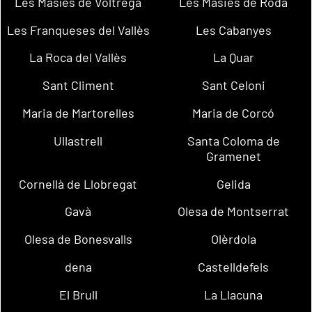
Les Masíes de Voltregà
Les Masies de Roda
Les Franqueses del Vallès
Les Cabanyes
La Roca del Vallès
La Quar
Sant Climent
Sant Celoni
Maria de Martorelles
Maria de Corcó
Ullastrell
Santa Coloma de
Gramenet
Cornellà de Llobregat
Gelida
Gavà
Olesa de Montserrat
Olesa de Bonesvalls
Olèrdola
dena
Castelldefels
El Brull
La Llacuna