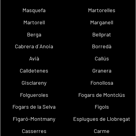
Masquefa
Martorelles
Martorell
Marganell
Berga
Bellprat
Cabrera d´Anoia
Borredà
Avià
Callús
Calldetenes
Granera
Gisclareny
Fonollosa
Folgueroles
Fogars de Montclús
Fogars de la Selva
Fígols
Figaró-Montmany
Esplugues de Llobregat
Casserres
Carme