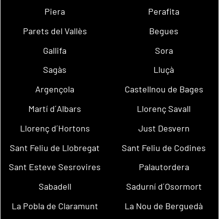
Piera
Perafita
Parets del Vallès
Begues
Gallifa
Sora
Sagàs
Lluçà
Argençola
Castellnou de Bages
Martí d´Albars
Llorenç Savall
Llorenç d´Hortons
Just Desvern
Sant Feliu de Llobregat
Sant Feliu de Codines
Sant Esteve Sesrovires
Palautordera
Sabadell
Sadurní d´Osormort
La Pobla de Claramunt
La Nou de Berguedà