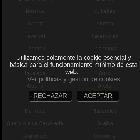
Dosrius
Cubelles
Tordera
Abrera
Tavertet
Tavèrnoles
Taradell
Talamanca
Utilizamos solamente la cookie esencial y
Tagamanent
Maria de Besora
básica para el funcionamiento mínimo de esta
web.
Igualada
Gurb
Ver políticas y gestión de cookies
Alpens
Alella
RECHAZAR
ACEPTAR
Bagà
Cabrils
Manresa
Navarcles
Guardiola de Berguedà
Gualba
Granollers
Gironella