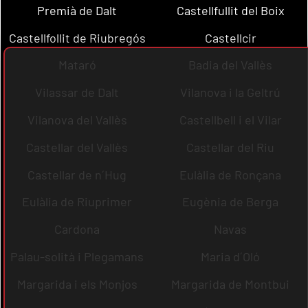
Premià de Dalt
Castellfullit del Boix
Castellfollit de Riubregós
Castellcir
Mataró
Badia del Vallès
Vilassar de Dalt
Vilanova i la Geltrú
Vilanova del Vallès
Castellbell i el Vilar
Castellar del Vallès
Castellar del Riu
Castellar de n´Hug
Eulàlia de Ronçana
Eulàlia de Riuprimer
Eugènia de Berga
Cardona
Navas
Palau-solità i Plegamans
Maria d´Oló
Margarida i els Monjos
Margarida de Montbui