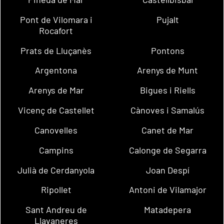
Pont de Vilomara i
Pujalt
Rocafort
Prats de Lluçanès
Pontons
Argentona
Arenys de Munt
Arenys de Mar
Bigues i Riells
Vicenç de Castellet
Cànoves i Samalús
Canovelles
Canet de Mar
Campins
Calonge de Segarra
Julià de Cerdanyola
Joan Despí
Ripollet
Antoni de Vilamajor
Sant Andreu de
Matadepera
Llavaneres