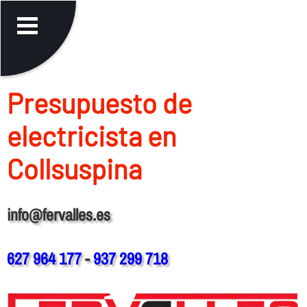
Presupuesto de
electricista en
Collsuspina
info@fervalles.es
627 964 177
-
937 299 718