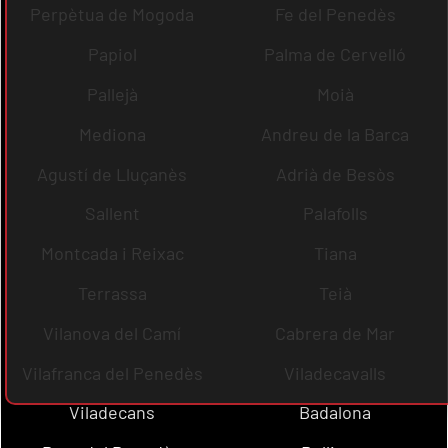
Perpètua de Mogoda
Fe del Penedès
Papiol
Palma de Cervelló
Pallejà
Moià
Mediona
Andreu de la Barca
Agustí de Lluçanès
Adrià de Besòs
Sallent
Palafolls
Montcada i Reixac
Tiana
Terrassa
Teià
Vilanova del Camí
Cabrera de Mar
Vilafranca del Penedès
Viladecavalls
Viladecans
Badalona