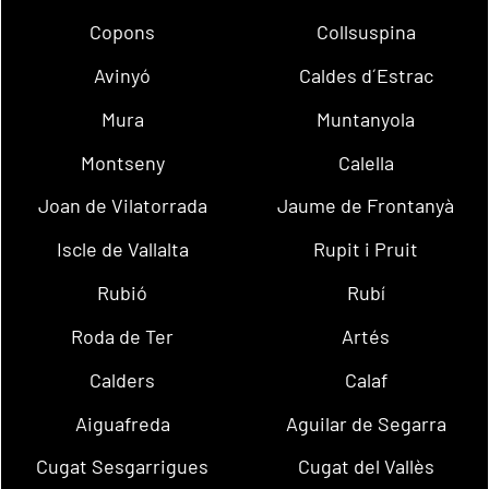
Copons
Collsuspina
Avinyó
Caldes d´Estrac
Mura
Muntanyola
Montseny
Calella
Joan de Vilatorrada
Jaume de Frontanyà
Iscle de Vallalta
Rupit i Pruit
Rubió
Rubí
Roda de Ter
Artés
Calders
Calaf
Aiguafreda
Aguilar de Segarra
Cugat Sesgarrigues
Cugat del Vallès