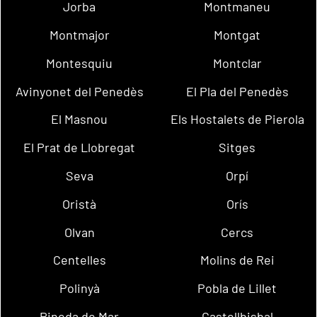
Jorba
Montmaneu
Montmajor
Montgat
Montesquiu
Montclar
Avinyonet del Penedès
El Pla del Penedès
El Masnou
Els Hostalets de Pierola
El Prat de Llobregat
Sitges
Seva
Orpí
Oristà
Orís
Olvan
Cercs
Centelles
Molins de Rei
Polinyà
Pobla de Lillet
Pineda de Mar
Castellbisbal