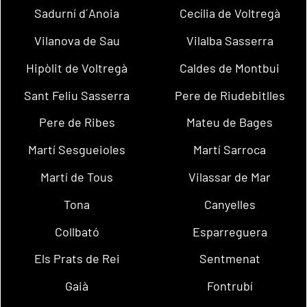
Sadurní d´Anoia
Cecília de Voltregà
Vilanova de Sau
Vilalba Sasserra
Hipòlit de Voltregà
Caldes de Montbui
Sant Feliu Sasserra
Pere de Riudebitlles
Pere de Ribes
Mateu de Bages
Martí Sesgueioles
Martí Sarroca
Martí de Tous
Vilassar de Mar
Tona
Canyelles
Collbató
Esparreguera
Els Prats de Rei
Sentmenat
Gaià
Fontrubí