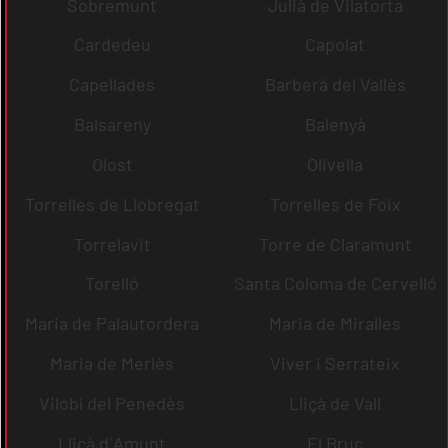
Sobremunt
Julià de Vilatorta
Cardedeu
Capolat
Capellades
Barberà del Vallès
Balsareny
Balenyà
Olost
Olivella
Torrelles de Llobregat
Torrelles de Foix
Torrelavit
Torre de Claramunt
Torelló
Santa Coloma de Cervelló
Maria de Palautordera
Maria de Miralles
Maria de Merlès
Viver i Serrateix
Vilobí del Penedès
Lliçà de Vall
Lliçà d´Amunt
El Bruc