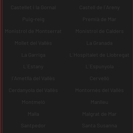
Castellet i la Gornal
Castell de l´Areny
Puig-reig
Premià de Mar
Monistrol de Montserrat
Monistrol de Calders
Mollet del Vallès
La Granada
La Garriga
L´Hospitalet de Llobregat
L´Estany
L´Espunyola
l´Ametlla del Vallès
Cervelló
Cerdanyola del Vallès
Montornès del Vallès
Montmeló
Manlleu
Malla
Malgrat de Mar
Santpedor
Santa Susanna