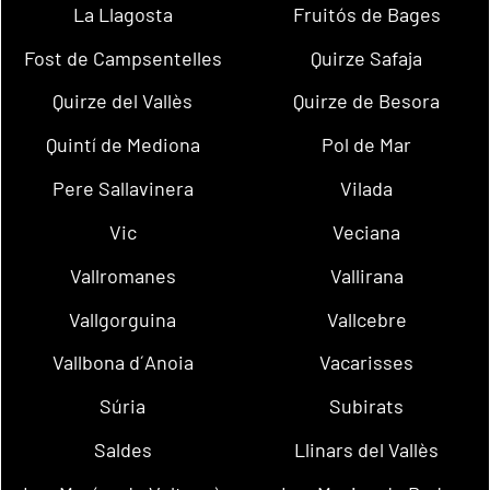
La Llagosta
Fruitós de Bages
Fost de Campsentelles
Quirze Safaja
Quirze del Vallès
Quirze de Besora
Quintí de Mediona
Pol de Mar
Pere Sallavinera
Vilada
Vic
Veciana
Vallromanes
Vallirana
Vallgorguina
Vallcebre
Vallbona d´Anoia
Vacarisses
Súria
Subirats
Saldes
Llinars del Vallès